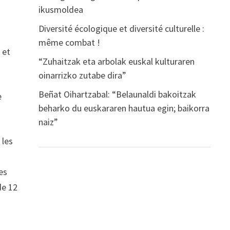
ikusmoldea
Diversité écologique et diversité culturelle :
même combat !
 et
“Zuhaitzak eta arbolak euskal kulturaren
oinarrizko zutabe dira”
Beñat Oihartzabal: “Belaunaldi bakoitzak
e
beharko du euskararen hautua egin; baikorra
naiz”
 les
es
de 12