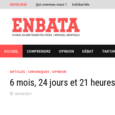
Passer
08/08/2026
Qui sommes nous ?
Solidarités
au
contenu
ACCUEIL
COMPRENDRE
OPINION
DÉBAT
TARTA
ARTICLES
/
CHRONIQUES
/
OPINION
6 mois, 24 jours et 21 heure
04/09/2017