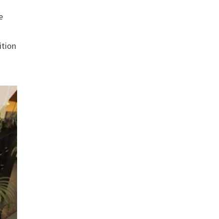
e
ition