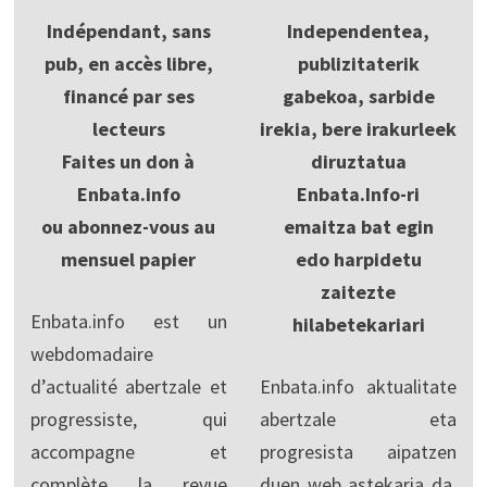
Indépendant, sans
Independentea,
pub, en accès libre,
publizitaterik
financé par ses
gabekoa, sarbide
lecteurs
irekia, bere irakurleek
Faites un don à
diruztatua
Enbata.info
Enbata.Info-ri
ou abonnez-vous au
emaitza bat egin
mensuel papier
edo harpidetu
zaitezte
Enbata.info est un
hilabetekariari
webdomadaire
d’actualité abertzale et
Enbata.info aktualitate
progressiste, qui
abertzale eta
accompagne et
progresista aipatzen
complète la revue
duen web astekaria da,