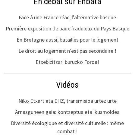
En débat sur Enbata
Face à une France réac, l’alternative basque
Première exposition de baux fraduleux du Pays Basque
En Bretagne aussi, batailles pour le logement
Le droit au logement n’est pas secondaire !
Etxebizitzari buruzko Foroa!
Vidéos
Niko Etxart eta EHZ, transmisioa urtez urte
Arnasguneen gaia: kontzeptua eta ikusmoldea
Diversité écologique et diversité culturelle : même
combat !