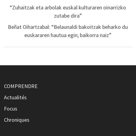
“Zuhaitzak eta arbolak euskal kulturaren oinarrizko
zutabe dira”
Beñat Oihartzabal: “Belaunaldi bakoitzak beharko du
euskararen hautua egin; baikorra naiz”
COMPRENDRE
Actualités
Focus
Chroniques