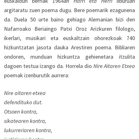
euskaldun berriak 1964an
Harri eta Herri
liburuan
argitaratu zuen poema dugu. Bere poemarik ezagunena
da. Duela 50 urte baino gehiago Alemanian bizi den
Nafarroako Beriaingo Patxi Oroz Arizkuren filologo,
ikerlari, musikari eta euskaltzain ohorezkoak 740
hizkuntzatan jasota dauka Arestiren poema. Bibliaren
ondoren, munduan hizkuntza gehienetara itzulita
dagoen testua izango da. Horrela dio
Nire Aitaren Etxea
poemak izenburutik aurrera:
Nire aitaren etxea
defendituko dut.
Otsoen kontra,
sikatearen kontra,
lukurreriaren kontra,