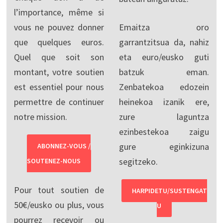
l’importance, même si
vous ne pouvez donner
Emaitza oro
que quelques euros.
garrantzitsua da, nahiz
Quel que soit son
eta euro/eusko guti
montant, votre soutien
batzuk eman.
est essentiel pour nous
Zenbatekoa edozein
permettre de continuer
heinekoa izanik ere,
notre mission.
zure laguntza
ezinbestekoa zaigu
gure eginkizuna
ABONNEZ-VOUS /
segitzeko.
SOUTENEZ-NOUS
Pour tout soutien de
HARPIDETU/SUSTENGAT
50€/eusko ou plus, vous
U
pourrez recevoir ou