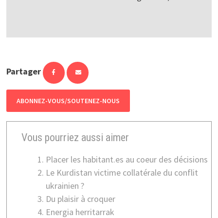
Partager
ABONNEZ-VOUS/SOUTENEZ-NOUS
Vous pourriez aussi aimer
Placer les habitant.es au coeur des décisions
Le Kurdistan victime collatérale du conflit
ukrainien ?
Du plaisir à croquer
Energia herritarrak