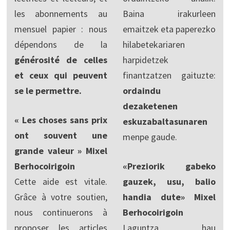
les abonnements au
Baina irakurleen
mensuel papier : nous
emaitzek eta paperezko
dépendons de la
hilabetekariaren
générosité de celles
harpidetzek
et ceux qui peuvent
finantzatzen gaituzte:
se le permettre.
ordaindu
dezaketenen
« Les choses sans prix
eskuzabaltasunaren
ont souvent une
menpe gaude.
grande valeur » Mixel
Berhocoirigoin
«Preziorik gabeko
Cette aide est vitale.
gauzek, usu, balio
Grâce à votre soutien,
handia dute» Mixel
nous continuerons à
Berhocoirigoin
proposer les articles
Laguntza hau