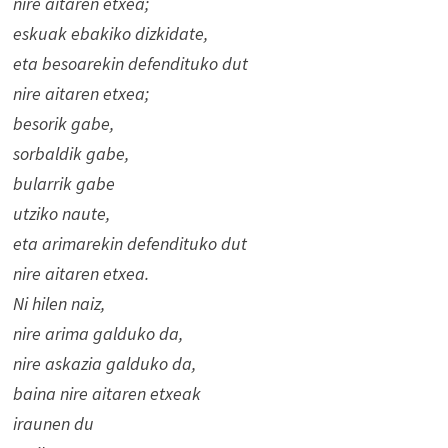
nire aitaren etxea;
eskuak ebakiko dizkidate,
eta besoarekin defendituko dut
nire aitaren etxea;
besorik gabe,
sorbaldik gabe,
bularrik gabe
utziko naute,
eta arimarekin defendituko dut
nire aitaren etxea.
Ni hilen naiz,
nire arima galduko da,
nire askazia galduko da,
baina nire aitaren etxeak
iraunen du