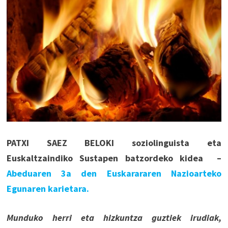
PATXI SAEZ BELOKI soziolinguista eta
Euskaltzaindiko Sustapen batzordeko kidea –
Abeduaren 3a den Euskarararen Nazioarteko
Egunaren karietara.
Munduko herri eta hizkuntza guztiek irudiak,