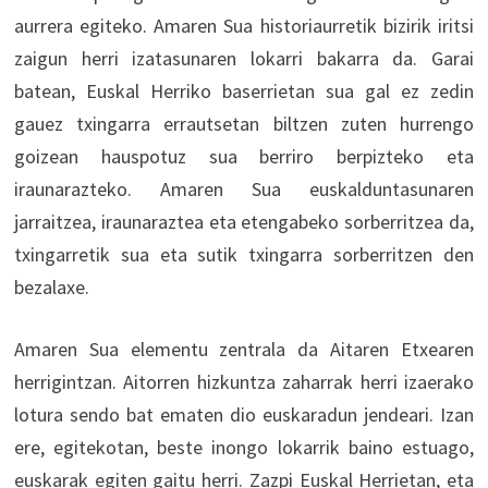
aurrera egiteko. Amaren Sua historiaurretik bizirik iritsi
zaigun herri izatasunaren lokarri bakarra da. Garai
batean, Euskal Herriko baserrietan sua gal ez zedin
gauez txingarra errautsetan biltzen zuten hurrengo
goizean hauspotuz sua berriro berpizteko eta
iraunarazteko. Amaren Sua euskalduntasunaren
jarraitzea, iraunaraztea eta etengabeko sorberritzea da,
txingarretik sua eta sutik txingarra sorberritzen den
bezalaxe.
Amaren Sua elementu zentrala da Aitaren Etxearen
herrigintzan. Aitorren hizkuntza zaharrak herri izaerako
lotura sendo bat ematen dio euskaradun jendeari. Izan
ere, egitekotan, beste inongo lokarrik baino estuago,
euskarak egiten gaitu herri. Zazpi Euskal Herrietan, eta