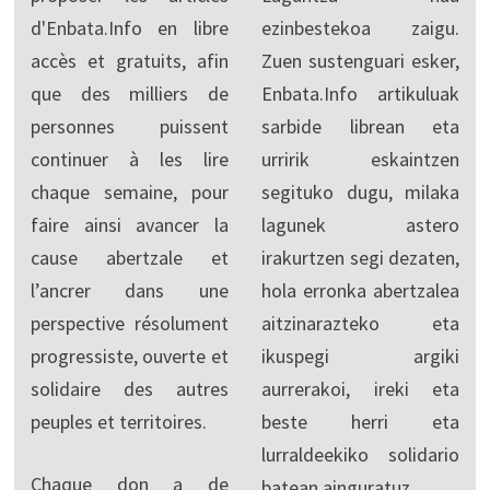
d'Enbata.Info en libre
ezinbestekoa zaigu.
accès et gratuits, afin
Zuen sustenguari esker,
que des milliers de
Enbata.Info artikuluak
personnes puissent
sarbide librean eta
continuer à les lire
urririk eskaintzen
chaque semaine, pour
segituko dugu, milaka
faire ainsi avancer la
lagunek astero
cause abertzale et
irakurtzen segi dezaten,
l’ancrer dans une
hola erronka abertzalea
perspective résolument
aitzinarazteko eta
progressiste, ouverte et
ikuspegi argiki
solidaire des autres
aurrerakoi, ireki eta
peuples et territoires.
beste herri eta
lurraldeekiko solidario
Chaque don a de
batean ainguratuz.