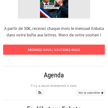
A partir de 50€, recevez chaque mois le mensuel Enbata
dans votre boîte aux lettres. Merci de votre soutien !
ABONNEZ-VOUS / SOUTENEZ-NOUS
Agenda
Il n’y a aucun évènement à venir.
Voir le calendrier