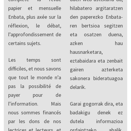
papier et mensuelle
hilabatero argitaratzen
Enbata, plus axée sur la
den paperezko Enbata-
réflexion, le débat,
ren bertsioa segitzen
l’approfondissement de
eta osatzen duena,
certains sujets.
azken hau
hausnarketara,
Les temps sont
eztabaidara eta zenbait
difficiles, et nous savons
gairen azterketa
que tout le monde n’a
sakonera bideratuagoa
pas la possibilité de
delarik.
payer pour de
l’information. Mais
Garai gogorrak dira, eta
nous sommes financés
badakigu denek ez
par les dons de nos
dutela informazioa
lectrices et lecteurs, et
ordaintzeko ahalik.