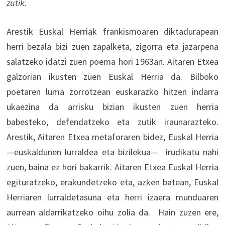
zutik.
Arestik Euskal Herriak frankismoaren diktadurapean
herri bezala bizi zuen zapalketa, zigorra eta jazarpena
salatzeko idatzi zuen poema hori 1963an. Aitaren Etxea
galzorian ikusten zuen Euskal Herria da. Bilboko
poetaren luma zorrotzean euskarazko hitzen indarra
ukaezina da arrisku bizian ikusten zuen herria
babesteko, defendatzeko eta zutik iraunarazteko.
Arestik, Aitaren Etxea metaforaren bidez, Euskal Herria
—euskaldunen lurraldea eta bizilekua— irudikatu nahi
zuen, baina ez hori bakarrik. Aitaren Etxea Euskal Herria
egituratzeko, erakundetzeko eta, azken batean, Euskal
Herriaren lurraldetasuna eta herri izaera munduaren
aurrean aldarrikatzeko oihu zolia da. Hain zuzen ere,