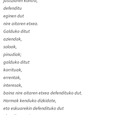
justiziaren kontra,
defenditu
eginen dut
nire aitaren etxea.
Galduko ditut
aziendak,
soloak,
pinudiak;
galduko ditut
korrituak,
errentak,
interesak,
baina nire aitaren etxea defendituko dut.
Harmak kenduko dizkidate,
eta eskuarekin defendituko dut