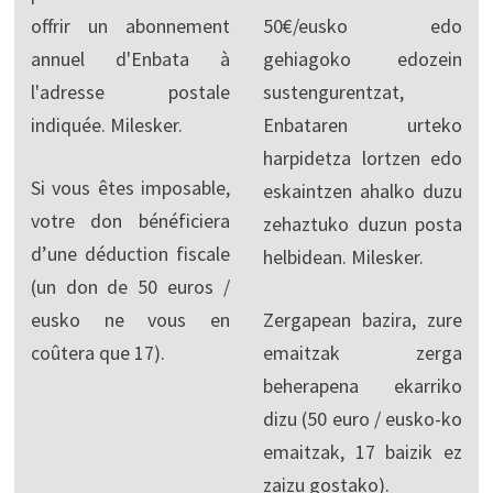
offrir un abonnement
50€/eusko edo
annuel d'Enbata à
gehiagoko edozein
l'adresse postale
sustengurentzat,
indiquée. Milesker.
Enbataren urteko
harpidetza lortzen edo
Si vous êtes imposable,
eskaintzen ahalko duzu
votre don bénéficiera
zehaztuko duzun posta
d’une déduction fiscale
helbidean. Milesker.
(un don de 50 euros /
eusko ne vous en
Zergapean bazira, zure
coûtera que 17).
emaitzak zerga
beherapena ekarriko
dizu (50 euro / eusko-ko
emaitzak, 17 baizik ez
zaizu gostako).