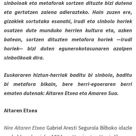
sinboloak eta metaforak sortzen dituzte bizi dutena
eta gertatzen zaiena adierazteko. Hain zuzen ere,
gizakiek sortutako esanahi, irudi eta sinbolo horiek
osatzen dute munduko herrien kultura eta, azken
batean, sortzen dituzten metafora horiek —irudi
horiek— bizi duten egunerokotasunaren azalpen
sinbolikoak dira.
Euskararen hiztun-herriak baditu bi sinbolo, baditu
bi metafora bikain, bere herri-egoeraren berri
ematen dutenak: Aitaren Etxea eta Amaren Sua.
Aitaren Etxea
Nire Aitaren Etxea
Gabriel Aresti Segurola Bilboko idazle