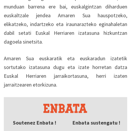
munduan barrena ere bai, euskalgintzan diharduen
euskaltzale jendea Amaren Sua hauspotzeko,
elikatzeko, indartzeko eta iraunarazteko eginahaletan
dabil setati Euskal Herriaren izatasuna hizkuntzan
dagoela sinetsita.
Amaren Sua euskaratik eta euskaradun izatetik
sortutako izatasuna dugu eta izate horretan datza
Euskal Herriaren jarraikortasuna, herri izaten
jarraitzearen etorkizuna.
Soutenez Enbata !
Enbata sustengatu !