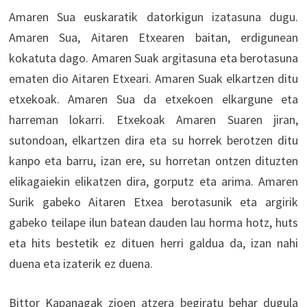
Amaren Sua euskaratik datorkigun izatasuna dugu.
Amaren Sua, Aitaren Etxearen baitan, erdigunean
kokatuta dago. Amaren Suak argitasuna eta berotasuna
ematen dio Aitaren Etxeari. Amaren Suak elkartzen ditu
etxekoak. Amaren Sua da etxekoen elkargune eta
harreman lokarri. Etxekoak Amaren Suaren jiran,
sutondoan, elkartzen dira eta su horrek berotzen ditu
kanpo eta barru, izan ere, su horretan ontzen dituzten
elikagaiekin elikatzen dira, gorputz eta arima. Amaren
Surik gabeko Aitaren Etxea berotasunik eta argirik
gabeko teilape ilun batean dauden lau horma hotz, huts
eta hits bestetik ez dituen herri galdua da, izan nahi
duena eta izaterik ez duena.
Bittor Kapanagak zioen atzera begiratu behar dugula