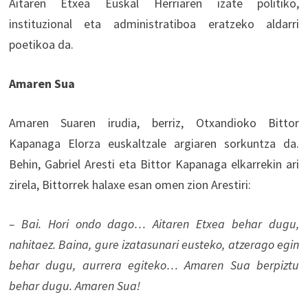
Aitaren Etxea Euskal Herriaren izate politiko,
instituzional eta administratiboa eratzeko aldarri
poetikoa da.
Amaren Sua
Amaren Suaren irudia, berriz, Otxandioko Bittor
Kapanaga Elorza euskaltzale argiaren sorkuntza da.
Behin, Gabriel Aresti eta Bittor Kapanaga elkarrekin ari
zirela, Bittorrek halaxe esan omen zion Arestiri:
– Bai. Hori ondo dago… Aitaren Etxea behar dugu,
nahitaez. Baina, gure izatasunari eusteko, atzerago egin
behar dugu, aurrera egiteko… Amaren Sua berpiztu
behar dugu. Amaren Sua!