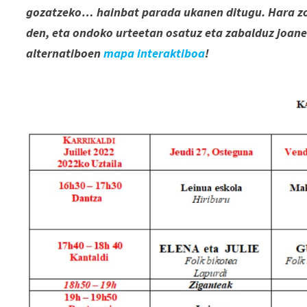
gozatzeko… hainbat parada ukanen ditugu. Hara zo
den, eta ondoko urteetan osatuz eta zabalduz joa
alternatiboen
mapa interaktiboa
!