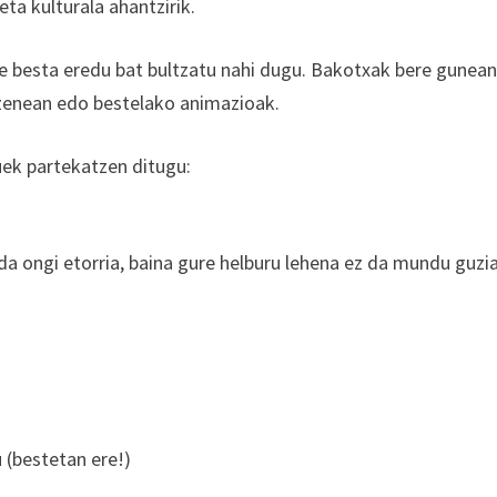
eta kulturala ahantzirik.
e besta eredu bat bultzatu nahi dugu. Bakotxak bere gunea
uzenean edo bestelako animazioak.
auek partekatzen ditugu:
 da ongi etorria, baina gure helburu lehena ez da mundu guzi
 (bestetan ere!)