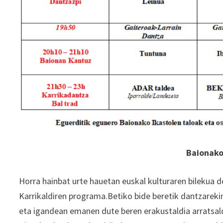
Baionako
Horra hainbat urte hauetan euskal kulturaren bilekua d
Karrikaldiren programa.Betiko bide beretik dantzareki
eta igandean emanen dute beren erakustaldia arratsald