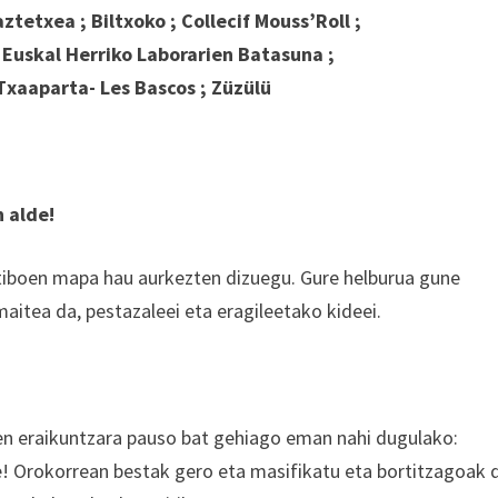
tetxea ; Biltxoko ; Collecif Mouss’Roll ;
 Euskal Herriko Laborarien Batasuna ;
Txaaparta- Les Bascos ; Züzülü
 alde!
iboen mapa hau aurkezten dizuegu. Gure helburua gune
maitea da, pestazaleei eta eragileetako kideei.
en eraikuntzara pauso bat gehiago eman nahi dugulako:
e! Orokorrean bestak gero eta masifikatu eta bortitzagoak d