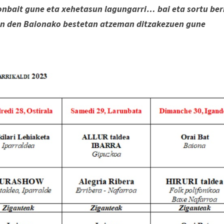
nbait gune eta xehetasun lagungarri… bai eta sortu ber
nen den Baionako bestetan atzeman ditzakezuen gune