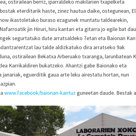
a; ostirailean berriz, iparraldeko makilarien txapelketa
 bostak eterditarik haste, zinez hautua daike, ostegunean, E
raShow ikastoletako buraso ezagunek muntatu taldearekin,
arroatik jin Hiruri, hiru kantari eta gitarra jo egile bat da
rangek segurtatuko dute arratsaldeko 7etan eta Baionan Kan
dantzarentzat lau talde aldizkatuko dira arratseko 9ak
duna, ostirailean Bekatxa Arberuako txaranga, larunbatean K
dea Karrikaldiren bukatzeko. Ahantzi gabe Baionako eta
a janariak, eguerditik gaua arte leku airestatu hortan, nun
 azpian.
ta
www.facebook/baionan-kantuz
guneetan daude. Bestak a