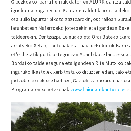
Gipuzkoako Ibarra herritik datorren ALURR dantza talde
igurikatua iraganen da. Kantarien aldetik arratsaldeko
eta Julie lapurtar bikote gaztearekin, ostirailean Gu
larunbatean Nafarroako joteroekin eta igandean Baxe Naf
taldearekin. Dantzazpi, Leinuako eta Orai Bateko txa
arratseko 8etan, Tuntunak eta Ibaialdekokorok.Karrika
et’erdietatik goiti: ostegunean Adar bikote landeskual
Bordatxo talde ezaguna eta igandean Rita Mutxiko tal
inguruko Ikastolek xerbitxatuko dituzten edari, talo et
jartzeko lekuak ere badiren, Gaztelu zaharraren harresi
Programaren xehetasunak
www.baionan-kantuz.eus
e