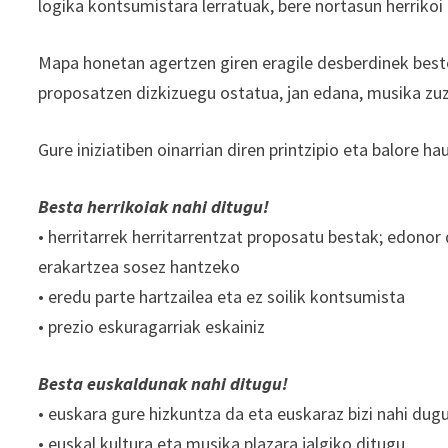
logika kontsumistara lerratuak, bere nortasun herrikoi 
Mapa honetan agertzen giren eragile desberdinek best
proposatzen dizkizuegu ostatua, jan edana, musika z
Gure iniziatiben oinarrian diren printzipio eta balore h
Besta herrikoiak nahi ditugu!
• herritarrek herritarrentzat proposatu bestak; edonor
erakartzea sosez hantzeko
• eredu parte hartzailea eta ez soilik kontsumista
• prezio eskuragarriak eskainiz
Besta euskaldunak nahi ditugu!
• euskara gure hizkuntza da eta euskaraz bizi nahi dugu
• euskal kultura eta musika plazara jalgiko ditugu