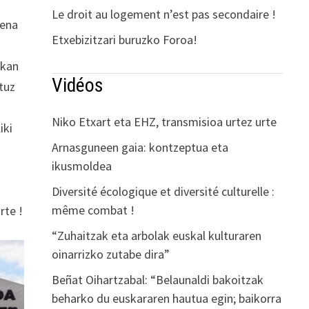
Le droit au logement n’est pas secondaire !
lena
Etxebizitzari buruzko Foroa!
ukan
Vidéos
tuz
Niko Etxart eta EHZ, transmisioa urtez urte
iki
Arnasguneen gaia: kontzeptua eta
ikusmoldea
Diversité écologique et diversité culturelle :
même combat !
rte !
“Zuhaitzak eta arbolak euskal kulturaren
oinarrizko zutabe dira”
Beñat Oihartzabal: “Belaunaldi bakoitzak
beharko du euskararen hautua egin; baikorra