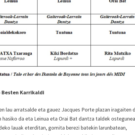
 Besten Karrikaldi
en lau arratsalde eta gauez Jacques Porte plazan iragaiten 
n hasiko da eta Leinua eta Orai Bat dantza taldek ostegune
eko lauak eterditan, gomita berezi batekin larunbatean,