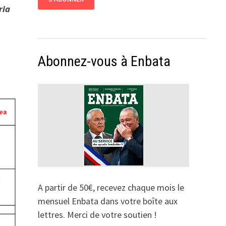
ria
Abonnez-vous à Enbata
A partir de 50€, recevez chaque mois le
mensuel Enbata dans votre boîte aux
lettres. Merci de votre soutien !