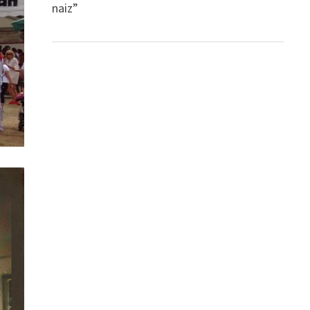
naiz”