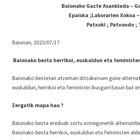
Baionako Gazte Asanblada – Gaz
Epaiska ;Laborarien Xokoa –
Patxoki ; Patxondo ; 
Baionan, 2023/07/17
Baionako besta herrikoi, euskaldun eta feministen
Baionako bestetan atzeman ditzakezuen gune alternat
euskaldun, herrikoi eta feministei ikusgarritasun bat e
Zergatik mapa hau ?
Baionako besta ereduak sortu ezinegonetik alternatib
Baionako besta herrikoi, euskaldun eta feministen ald