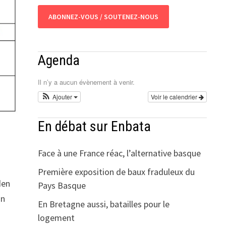
ABONNEZ-VOUS / SOUTENEZ-NOUS
Agenda
Il n’y a aucun évènement à venir.
Ajouter
Voir le calendrier
En débat sur Enbata
Face à une France réac, l’alternative basque
Première exposition de baux fraduleux du
den
Pays Basque
an
En Bretagne aussi, batailles pour le
logement