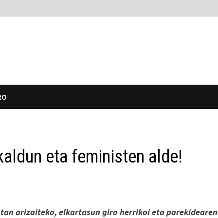
RO
kaldun eta feministen alde!
an arizaiteko, elkartasun giro herrikoi eta parekidearen