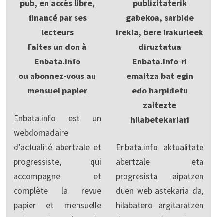
pub, en accès libre,
publizitaterik
financé par ses
gabekoa, sarbide
lecteurs
irekia, bere irakurleek
Faites un don à
diruztatua
Enbata.info
Enbata.Info-ri
ou abonnez-vous au
emaitza bat egin
mensuel papier
edo harpidetu
zaitezte
Enbata.info est un
hilabetekariari
webdomadaire
d’actualité abertzale et
Enbata.info aktualitate
progressiste, qui
abertzale eta
accompagne et
progresista aipatzen
complète la revue
duen web astekaria da,
papier et mensuelle
hilabatero argitaratzen