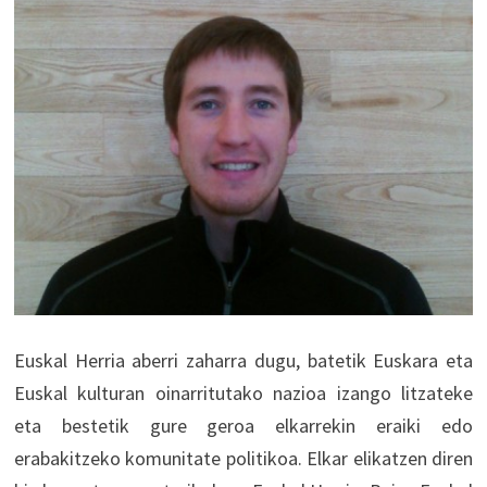
Euskal Herria aberri zaharra dugu, batetik Euskara eta
Euskal kulturan oinarritutako nazioa izango litzateke
eta bestetik gure geroa elkarrekin eraiki edo
erabakitzeko komunitate politikoa. Elkar elikatzen diren