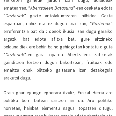
zatiketen gainetik jardun izan dugu, adibideak
ematearren, “
Abertzaleen Batasuna
”-ren osaketa edota
“
Gazteriak
” gazte antolakuntzaren ibilbidea. Gazte
esparruan, nahiz eta ez dugun bizi izan, “
Gazteriak
”
erreferentzia bat da : denok ikusia izan dugu garaiko
argazki bat edota afitxa bat, gure aitzineko
belaunaldiek ere behin baino gehiagotan kontatu digute
“
Gazteriak
”-en garai oparoa. Abertzaleok zatiketak
gainditzea lortzen dugun bakoitzean, fruituak edo
emaitza onak biltzeko gaitasuna izan dezakegula
erakutsi dugu.
Orain gaur egungo egoerara itzuliz, Euskal Herria aro
politiko berri batean sartzen ari da. Aro politiko
horretan, hainbat elementu nagusi topatzen ditugu,
gatazka armatuaren bukaera bezala edota abertzale eta