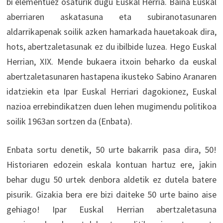
bi elementuez osaturik dugu Euskal Herria. Baina Euskal
aberriaren askatasuna eta subiranotasunaren
aldarrikapenak soilik azken hamarkada hauetakoak dira,
hots, abertzaletasunak ez du ibilbide luzea. Hego Euskal
Herrian, XIX. Mende bukaera itxoin beharko da euskal
abertzaletasunaren hastapena ikusteko Sabino Aranaren
idatziekin eta Ipar Euskal Herriari dagokionez, Euskal
nazioa errebindikatzen duen lehen mugimendu politikoa
soilik 1963an sortzen da (Enbata).
Enbata sortu denetik, 50 urte bakarrik pasa dira, 50!
Historiaren edozein eskala kontuan hartuz ere, jakin
behar dugu 50 urtek denbora aldetik ez dutela batere
pisurik. Gizakia bera ere bizi daiteke 50 urte baino aise
gehiago! Ipar Euskal Herrian abertzaletasuna