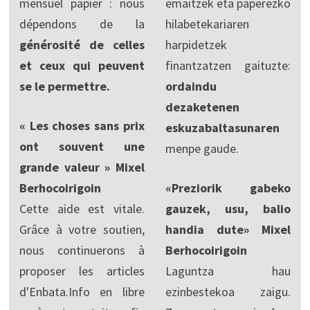
mensuel papier : nous
emaitzek eta paperezko
dépendons de la
hilabetekariaren
générosité de celles
harpidetzek
et ceux qui peuvent
finantzatzen gaituzte:
se le permettre.
ordaindu
dezaketenen
« Les choses sans prix
eskuzabaltasunaren
ont souvent une
menpe gaude.
grande valeur » Mixel
Berhocoirigoin
«Preziorik gabeko
Cette aide est vitale.
gauzek, usu, balio
Grâce à votre soutien,
handia dute» Mixel
nous continuerons à
Berhocoirigoin
proposer les articles
Laguntza hau
d'Enbata.Info en libre
ezinbestekoa zaigu.