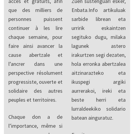
accès et gratuits, afin
Zuen sustenguari esker,
que des milliers de
Enbata.Info artikuluak
personnes puissent
sarbide librean eta
continuer à les lire
urririk eskaintzen
chaque semaine, pour
segituko dugu, milaka
faire ainsi avancer la
lagunek astero
cause abertzale et
irakurtzen segi dezaten,
l’ancrer dans une
hola erronka abertzalea
perspective résolument
aitzinarazteko eta
progressiste, ouverte et
ikuspegi argiki
solidaire des autres
aurrerakoi, ireki eta
peuples et territoires.
beste herri eta
lurraldeekiko solidario
Chaque don a de
batean ainguratuz.
l’importance, même si