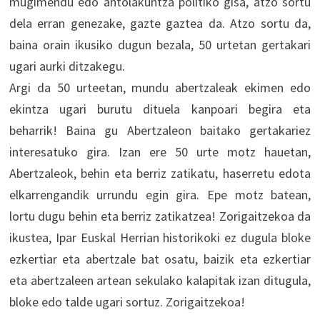
mugimendu edo antolakuntza politiko gisa, atzo sortu
dela erran genezake, gazte gaztea da. Atzo sortu da,
baina orain ikusiko dugun bezala, 50 urtetan gertakari
ugari aurki ditzakegu.
Argi da 50 urteetan, mundu abertzaleak ekimen edo
ekintza ugari burutu dituela kanpoari begira eta
beharrik! Baina gu Abertzaleon baitako gertakariez
interesatuko gira. Izan ere 50 urte motz hauetan,
Abertzaleok, behin eta berriz zatikatu, haserretu edota
elkarrengandik urrundu egin gira. Epe motz batean,
lortu dugu behin eta berriz zatikatzea! Zorigaitzekoa da
ikustea, Ipar Euskal Herrian historikoki ez dugula bloke
ezkertiar eta abertzale bat osatu, baizik eta ezkertiar
eta abertzaleen artean sekulako kalapitak izan ditugula,
bloke edo talde ugari sortuz. Zorigaitzekoa!