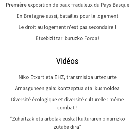
Première exposition de baux fraduleux du Pays Basque
En Bretagne aussi, batailles pour le logement
Le droit au logement n’est pas secondaire !
Etxebizitzari buruzko Foroa!
Vidéos
Niko Etxart eta EHZ, transmisioa urtez urte
Arnasguneen gaia: kontzeptua eta ikusmoldea
Diversité écologique et diversité culturelle : même
combat !
“Zuhaitzak eta arbolak euskal kulturaren oinarrizko
zutabe dira”