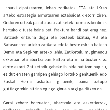
Laburki aipatzearren, lehen zatiketak ETA eta IKren
arteko estrategia armatuaren eztabaidatik etorri ziren.
Ondoren urteak pasatu arau zatiketek forma ezberdinak
hartuko dituzte baina beti fraktura handi bat eraginez.
Batzuek entzuna dugu eta besteek bizitua, AB eta
Batasunaren arteko zatiketa edota beste eskala batean
Demo eta Segi-ren arteko lehia. Zatiketek, mugimendu
ezkertiar eta abertzaleari kaltea eta mina besterik ez
diote ekarri. Zatiketarik gabeko ibilbide bat izan baginu,
ez dut erraten garaipen gehiago lortuko genituenik edo
Euskal Herria askatua ginuenik, baina oztopo
guttiagorekin aitzina egingo ginuela argi gelditzen da.
Garai zehatz batzuetan, Abertzale eta ezkertiarrok,