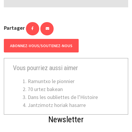
Partager
ABONNEZ-VOUS/SOUTENEZ-NOUS
Vous pourriez aussi aimer
Ramuntxo le pionnier
70 urtez bakean
Dans les oubliettes de l’Histoire
Jantzimotz horiak hasarre
Newsletter