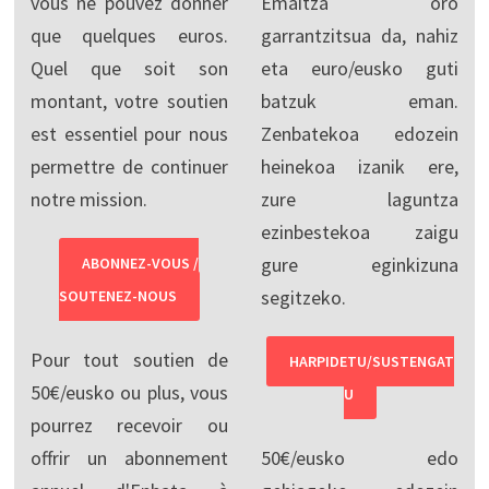
vous ne pouvez donner
Emaitza oro
que quelques euros.
garrantzitsua da, nahiz
Quel que soit son
eta euro/eusko guti
montant, votre soutien
batzuk eman.
est essentiel pour nous
Zenbatekoa edozein
permettre de continuer
heinekoa izanik ere,
notre mission.
zure laguntza
ezinbestekoa zaigu
gure eginkizuna
ABONNEZ-VOUS /
segitzeko.
SOUTENEZ-NOUS
Pour tout soutien de
HARPIDETU/SUSTENGAT
50€/eusko ou plus, vous
U
pourrez recevoir ou
offrir un abonnement
50€/eusko edo