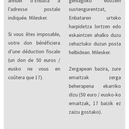
annuel d'Enbata à
gehiagoko edozein
l'adresse postale
sustengurentzat,
indiquée. Milesker.
Enbataren urteko
harpidetza lortzen edo
Si vous êtes imposable,
eskaintzen ahalko duzu
votre don bénéficiera
zehaztuko duzun posta
d’une déduction fiscale
helbidean. Milesker.
(un don de 50 euros /
eusko ne vous en
Zergapean bazira, zure
coûtera que 17).
emaitzak zerga
beherapena ekarriko
dizu (50 euro / eusko-ko
emaitzak, 17 baizik ez
zaizu gostako).