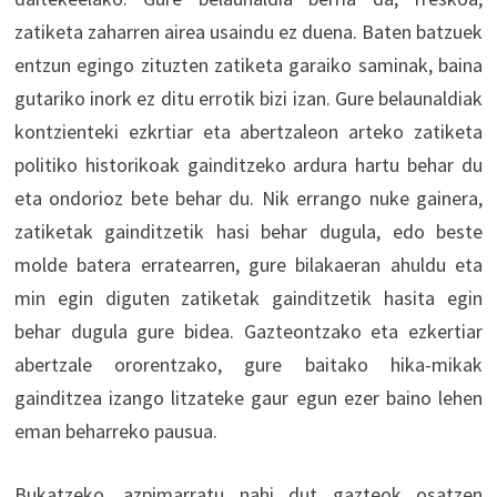
zatiketa zaharren airea usaindu ez duena. Baten batzuek
entzun egingo zituzten zatiketa garaiko saminak, baina
gutariko inork ez ditu errotik bizi izan. Gure belaunaldiak
kontzienteki ezkrtiar eta abertzaleon arteko zatiketa
politiko historikoak gainditzeko ardura hartu behar du
eta ondorioz bete behar du. Nik errango nuke gainera,
zatiketak gainditzetik hasi behar dugula, edo beste
molde batera erratearren, gure bilakaeran ahuldu eta
min egin diguten zatiketak gainditzetik hasita egin
behar dugula gure bidea. Gazteontzako eta ezkertiar
abertzale ororentzako, gure baitako hika-mikak
gainditzea izango litzateke gaur egun ezer baino lehen
eman beharreko pausua.
Bukatzeko, azpimarratu nahi dut gazteok osatzen