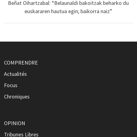
Beñat Oihartzabal: “Belaunaldi bakoitzak beharko du
euskararen hautua egin; baikorra naiz”
COMPRENDRE
Actualités
Focus
Chroniques
OPINION
Tribunes Libres