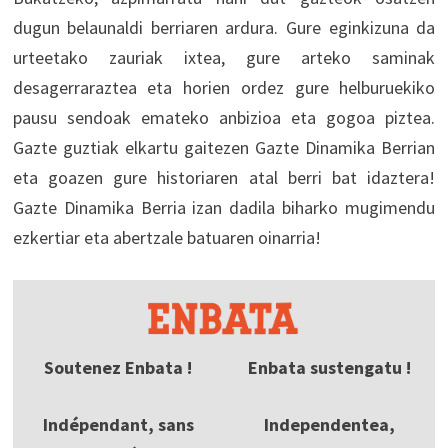
dugun belaunaldi berriaren ardura. Gure eginkizuna da
urteetako zauriak ixtea, gure arteko saminak
desagerraraztea eta horien ordez gure helburuekiko
pausu sendoak emateko anbizioa eta gogoa piztea.
Gazte guztiak elkartu gaitezen Gazte Dinamika Berrian
eta goazen gure historiaren atal berri bat idaztera!
Gazte Dinamika Berria izan dadila biharko mugimendu
ezkertiar eta abertzale batuaren oinarria!
Soutenez Enbata !
Enbata sustengatu !
Indépendant, sans
Independentea,