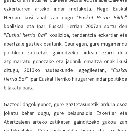
ezkertiarren arteko indar metaketa. Hego Euskal
Herrian ikusi ahal izan dugu “
Euskal Herria Bildu
”
koalizioa eta Ipar Euskal Herrian 2007an sortu den
“
Euskal herria Bai
” koalizioa, tendentzia ezkertiar eta
abertzale guztiek osaturik. Gaur egun, gure mugimendu
politikoa zatiketak gainditzeko bidean ezarri dela
azpimarratu genezake eta jadanik emaitza onak ikusi
ditugu, 2013ko hauteskunde legegileetan, “
Euskal
Herria Bai
” Ipar Euskal Herriko hirugarren indar politikoa
bilakatu baita.
Gazteoi dagokigunez, gure gaztetasunetik ardura osoz
jokatu behar dugu, gure belaunaldia Ezkertiar eta
Abertzaleen arteko zatiketen gainditzeko gakoa izan
daitekeelako. Gure belaunaldia berria da, freskoa,