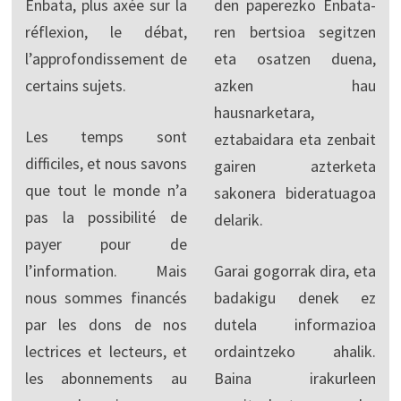
Enbata, plus axée sur la
den paperezko Enbata-
réflexion, le débat,
ren bertsioa segitzen
l’approfondissement de
eta osatzen duena,
certains sujets.
azken hau
hausnarketara,
Les temps sont
eztabaidara eta zenbait
difficiles, et nous savons
gairen azterketa
que tout le monde n’a
sakonera bideratuagoa
pas la possibilité de
delarik.
payer pour de
l’information. Mais
Garai gogorrak dira, eta
nous sommes financés
badakigu denek ez
par les dons de nos
dutela informazioa
lectrices et lecteurs, et
ordaintzeko ahalik.
les abonnements au
Baina irakurleen