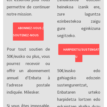
permettre de continuer
heinekoa izanik ere,
notre mission.
zure laguntza
ezinbestekoa zaigu
gure eginkizuna
ABONNEZ-VOUS /
segitzeko.
SOUTENEZ-NOUS
Pour tout soutien de
HARPIDETU/SUSTENGAT
50€/eusko ou plus, vous
U
pourrez recevoir ou
offrir un abonnement
50€/eusko edo
annuel d'Enbata à
gehiagoko edozein
l'adresse postale
sustengurentzat,
indiquée. Milesker.
Enbataren urteko
harpidetza lortzen edo
Si vous êtes imposable,
eskaintzen ahalko duzu