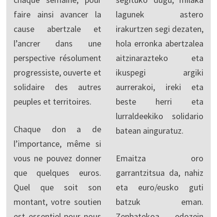
faire ainsi avancer la
lagunek astero
cause abertzale et
irakurtzen segi dezaten,
l’ancrer dans une
hola erronka abertzalea
perspective résolument
aitzinarazteko eta
progressiste, ouverte et
ikuspegi argiki
solidaire des autres
aurrerakoi, ireki eta
peuples et territoires.
beste herri eta
lurraldeekiko solidario
Chaque don a de
batean ainguratuz.
l’importance, même si
vous ne pouvez donner
Emaitza oro
que quelques euros.
garrantzitsua da, nahiz
Quel que soit son
eta euro/eusko guti
montant, votre soutien
batzuk eman.
est essentiel pour nous
Zenbatekoa edozein