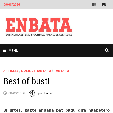
Passer
EU
FR
09/08/2026
au
contenu
MENU
ARTICLES
/
L'OEIL DE TARTARO
/
TARTARO
Best of busti
08/09/2016
par
Tartaro
Bi urtez, gazte andana bat bildu dira hilabetero