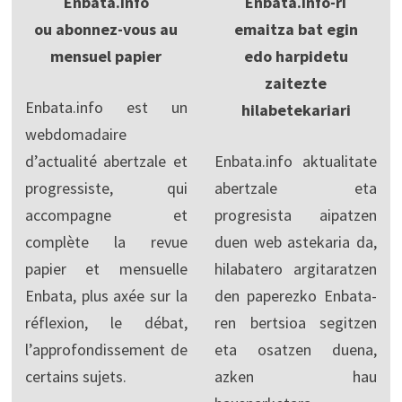
Enbata.info
Enbata.Info-ri
ou abonnez-vous au
emaitza bat egin
mensuel papier
edo harpidetu
zaitezte
Enbata.info est un
hilabetekariari
webdomadaire
d’actualité abertzale et
Enbata.info aktualitate
progressiste, qui
abertzale eta
accompagne et
progresista aipatzen
complète la revue
duen web astekaria da,
papier et mensuelle
hilabatero argitaratzen
Enbata, plus axée sur la
den paperezko Enbata-
réflexion, le débat,
ren bertsioa segitzen
l’approfondissement de
eta osatzen duena,
certains sujets.
azken hau