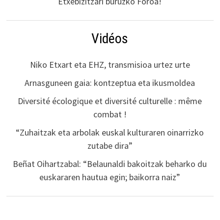
Etxebizitzari buruzko Foroa!
Vidéos
Niko Etxart eta EHZ, transmisioa urtez urte
Arnasguneen gaia: kontzeptua eta ikusmoldea
Diversité écologique et diversité culturelle : même
combat !
“Zuhaitzak eta arbolak euskal kulturaren oinarrizko
zutabe dira”
Beñat Oihartzabal: “Belaunaldi bakoitzak beharko du
euskararen hautua egin; baikorra naiz”