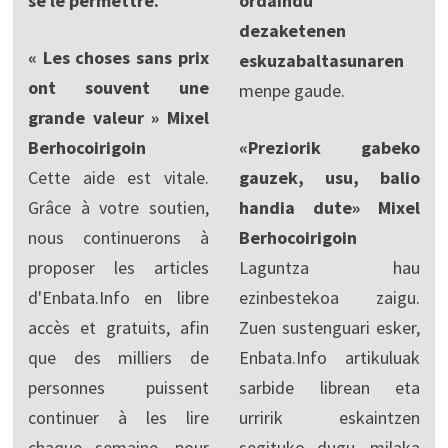
se le permettre.
ordaindu
dezaketenen
« Les choses sans prix
eskuzabaltasunaren
ont souvent une
menpe gaude.
grande valeur » Mixel
Berhocoirigoin
«Preziorik gabeko
Cette aide est vitale.
gauzek, usu, balio
Grâce à votre soutien,
handia dute» Mixel
nous continuerons à
Berhocoirigoin
proposer les articles
Laguntza hau
d'Enbata.Info en libre
ezinbestekoa zaigu.
accès et gratuits, afin
Zuen sustenguari esker,
que des milliers de
Enbata.Info artikuluak
personnes puissent
sarbide librean eta
continuer à les lire
urririk eskaintzen
chaque semaine, pour
segituko dugu, milaka