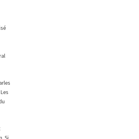
isé
ral
arles
 Les
du
t
. Si