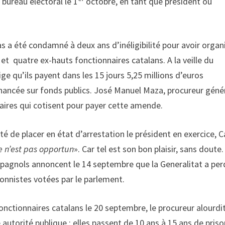
 bureau électoral le 1
octobre, en tant que président ou
as a été condamné à deux ans d’inéligibilité pour avoir organ
 et quatre ex-hauts fonctionnaires catalans. A la veille du
 qu’ils payent dans les 15 jours 5,25 millions d’euros
nancée sur fonds publics. José Manuel Maza, procureur géné
daires qui cotisent pour payer cette amende.
 de placer en état d’arrestation le président en exercice, C
e n’est pas opportun
». Car tel est son bon plaisir, sans doute.
pagnols annoncent le 14 septembre que la Generalitat a per
ionnistes votées par le parlement.
fonctionnaires catalans le 20 septembre, le procureur alourdi
autorité publique : elles passent de 10 ans à 15 ans de prison