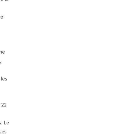
le
gne
,
 les
 22
. Le
ises