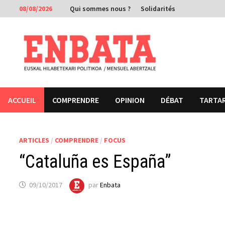
Passer
08/08/2026
Qui sommes nous ?
Solidarités
au
contenu
ACCUEIL
COMPRENDRE
OPINION
DÉBAT
TARTA
ARTICLES
/
COMPRENDRE
/
FOCUS
“Cataluña es España”
09/10/2017
par
Enbata