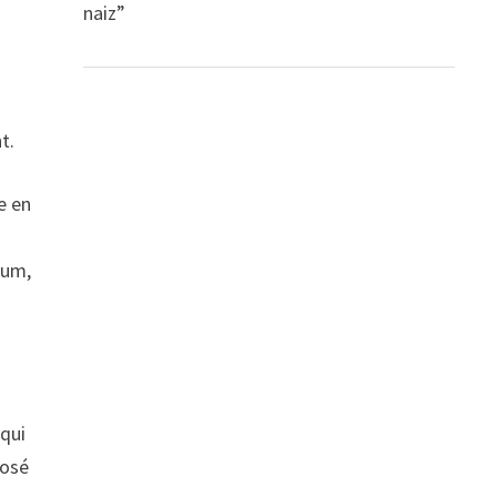
naiz”
t.
e en
dum,
 qui
José