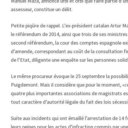
Manuel Maza, annonce urbi et orbi que faire partie d’un
assesseur, constitue un délit.
Petite piqûre de rappel. L’ex-président catalan Artur M
le référendum de 2014, ainsi que trois de ses ministres
second référendum, la cour des comptes espagnole exige
d’amende, correspondant au coût de la consultation fi
de l’Etat, diligente une enquête sur les personnes soli
Le même procureur évoque le 25 septembre la possibilité
Puigdemont. Mais il considère que pour le moment, «
c
quatre plus importantes associations de magistrats es
tout caractère d’autorité légale du fait des lois sécess
Suite aux incidents qui ont émaillé l’arrestation de 14 
leurs peines pour les actes d’infraction commis par une 