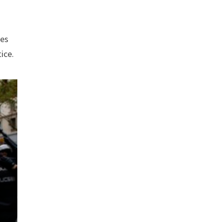
res
ice.