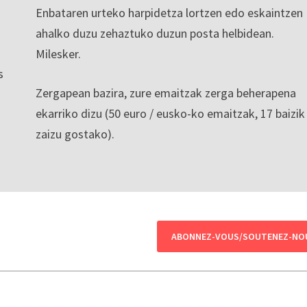
Enbataren urteko harpidetza lortzen edo eskaintzen
ahalko duzu zehaztuko duzun posta helbidean.
Milesker.
s
Zergapean bazira, zure emaitzak zerga beherapena
ekarriko dizu (50 euro / eusko-ko emaitzak, 17 baizik
zaizu gostako).
ABONNEZ-VOUS/SOUTENEZ-NO