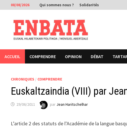
Passer
08/08/2026
Qui sommes nous ?
Solidarités
au
contenu
ACCUEIL
COMPRENDRE
OPINION
DÉBAT
TARTA
CHRONIQUES
/
COMPRENDRE
Euskaltzaindia (VIII) par Jea
29/06/2011
par
Jean Haritschelhar
L’article 2 des statuts de l’Académie de la langue bas