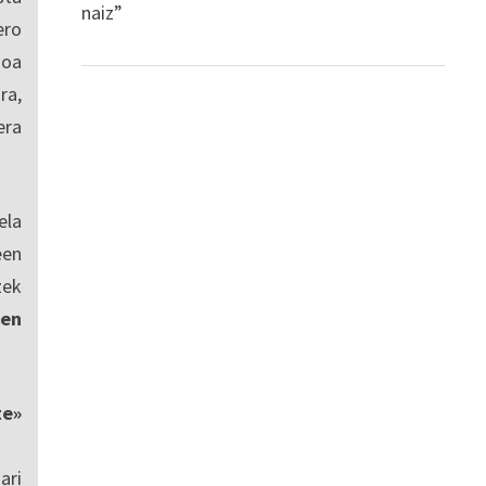
naiz”
ro
ioa
ra,
era
ela
een
zek
en
te»
ari