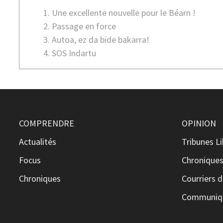
Une excellente nouvelle pour le Béarn !
Passage en force
Autoa, ez da bide bakarra!
SOS Indartu
COMPRENDRE
OPINION
Actualités
Tribunes L
Focus
Chronique
Chroniques
Courriers d
Communiqu