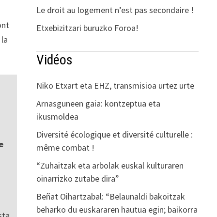
Le droit au logement n’est pas secondaire !
ont
Etxebizitzari buruzko Foroa!
 la
Vidéos
Niko Etxart eta EHZ, transmisioa urtez urte
Arnasguneen gaia: kontzeptua eta
ikusmoldea
Diversité écologique et diversité culturelle :
e
même combat !
“Zuhaitzak eta arbolak euskal kulturaren
oinarrizko zutabe dira”
Beñat Oihartzabal: “Belaunaldi bakoitzak
beharko du euskararen hautua egin; baikorra
sta