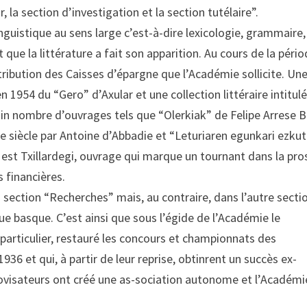
la section d’investigation et la section tutélaire”.
nguistique au sens large c’est-à-dire lexicologie, grammaire,
 que la littérature a fait son apparition. Au cours de la péri
ntribution des Caisses d’épargne que l’Académie sollicite. Un
n 1954 du “Gero” d’Axular et une collection littéraire intitul
ain nombre d’ouvrages tels que “Olerkiak” de Felipe Arrese B
Xe siècle par Antoine d’Abbadie et “Leturiaren egunkari ezku
est Txillardegi, ouvrage qui marque un tournant dans la pro
s financières.
la section “Recherches” mais, au contraire, dans l’autre secti
ue basque. C’est ainsi que sous l’égide de l’Académie le
 particulier, restauré les concours et championnats des
1936 et qui, à partir de leur reprise, obtinrent un succès ex-
rovisateurs ont créé une as-sociation autonome et l’Académi