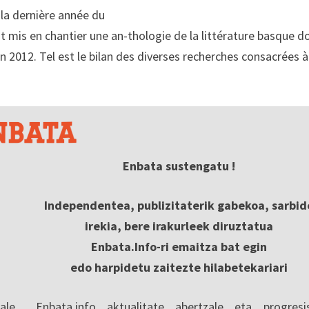
 la dernière année du
t mis en chantier une an-thologie de la littérature basque d
n 2012. Tel est le bilan des diverses recherches consacrées à
Enbata sustengatu !
Independentea, publizitaterik gabekoa, sarbid
irekia, bere irakurleek diruztatua
Enbata.Info-ri emaitza bat egin
edo harpidetu zaitezte hilabetekariari
ale
Enbata.info aktualitate abertzale eta progresi