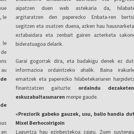
vue
aipatzen duen web astekaria da, hilabate
, le
argitaratzen den paperezko Enbata-ren berts
segitzen eta osatzen duena, azken hau hausnarketa
eztabaidara eta zenbait gairen azterketa sakon
 le
bideratuagoa delarik.
 de
ons
Garai gogorrak dira, eta badakigu denek ez dut
 au
informazioa ordaintzeko ahalik. Baina irakurl
 de
emaitzek eta paperezko hilabetekariaren harpidet
finantzatzen gaituzte:
ordaindu dezaketen
eskuzabaltasunaren
menpe gaude.
nde
«Preziorik gabeko gauzek, usu, balio handia du
ous
Mixel Berhocoirigoin
 en
Laguntza hau ezinbestekoa zaigu. Zuen sustengu