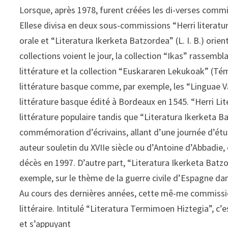
Lorsque, après 1978, furent créées les di-verses commis
Ellese divisa en deux sous-commissions “Herri literatur
orale et “Literatura Ikerketa Batzordea” (L. I. B.) orien
collections voient le jour, la collection “Ikas” rassembla
littérature et la collection “Euskararen Lekukoak” (Tém
littérature basque comme, par exemple, les “Linguae 
littérature basque édité à Bordeaux en 1545. “Herri Li
littérature populaire tandis que “Literatura Ikerketa 
commémoration d’écrivains, allant d’une journée d’étud
auteur souletin du XVIIe siècle ou d’Antoine d’Abbadie,
décès en 1997. D’autre part, “Literatura Ikerketa Batz
exemple, sur le thème de la guerre civile d’Espagne dan
Au cours des dernières années, cette mê-me commissio
littéraire. Intitulé “Literatura Termimoen Hiztegia”, c
et s’appuyant