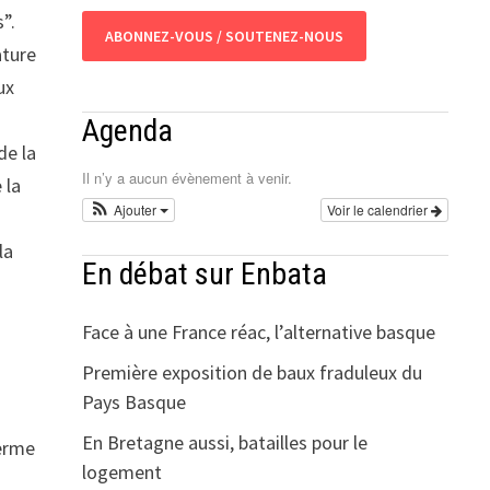
”.
ABONNEZ-VOUS / SOUTENEZ-NOUS
ature
ux
Agenda
de la
Il n’y a aucun évènement à venir.
 la
Ajouter
Voir le calendrier
la
En débat sur Enbata
Face à une France réac, l’alternative basque
Première exposition de baux fraduleux du
Pays Basque
En Bretagne aussi, batailles pour le
terme
logement