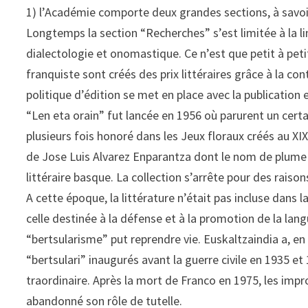
1) l’Académie comporte deux grandes sections, à savoir, 
Longtemps la section “Recherches” s’est limitée à la li
dialectologie et onomastique. Ce n’est que petit à petit
franquiste sont créés des prix littéraires grâce à la co
politique d’édition se met en place avec la publication e
“Len eta orain” fut lancée en 1956 où parurent un cert
plusieurs fois honoré dans les Jeux floraux créés au XI
de Jose Luis Alvarez Enparantza dont le nom de plume 
littéraire basque. La collection s’arrête pour des raison
A cette époque, la littérature n’était pas incluse dans 
celle destinée à la défense et à la promotion de la lang
“bertsularisme” put reprendre vie. Euskaltzaindia a, en
“bertsulari” inaugurés avant la guerre civile en 1935 et 
traordinaire. Après la mort de Franco en 1975, les imp
abandonné son rôle de tutelle.