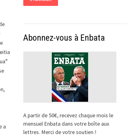
ode
e
Abonnez-vous à Enbata
ée
eitia
tua”
se
on,
A partir de 50€, recevez chaque mois le
mensuel Enbata dans votre boîte aux
e a
lettres. Merci de votre soutien !