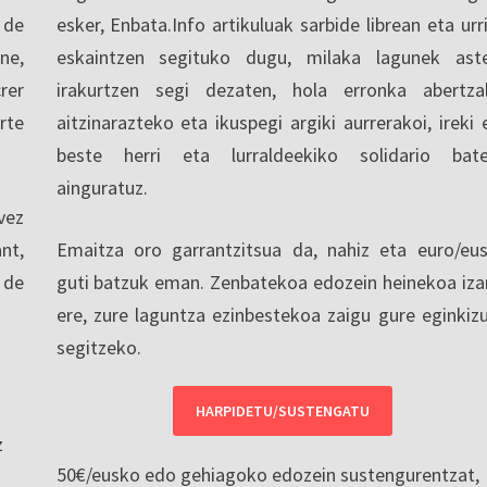
 de
esker, Enbata.Info artikuluak sarbide librean eta urri
ne,
eskaintzen segituko dugu, milaka lagunek ast
rer
irakurtzen segi dezaten, hola erronka abertza
rte
aitzinarazteko eta ikuspegi argiki aurrerakoi, ireki 
beste herri eta lurraldeekiko solidario bat
ainguratuz.
vez
nt,
Emaitza oro garrantzitsua da, nahiz eta euro/eu
 de
guti batzuk eman. Zenbatekoa edozein heinekoa iza
ere, zure laguntza ezinbestekoa zaigu gure eginkiz
segitzeko.
HARPIDETU/SUSTENGATU
z
50€/eusko edo gehiagoko edozein sustengurentzat,