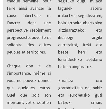
chaque semaine, pour
segituko dugu, milaka
faire ainsi avancer la
lagunek astero
cause abertzale et
irakurtzen segi dezaten,
l’ancrer dans une
hola erronka abertzalea
perspective résolument
aitzinarazteko eta
progressiste, ouverte et
ikuspegi argiki
solidaire des autres
aurrerakoi, ireki eta
peuples et territoires.
beste herri eta
lurraldeekiko solidario
Chaque don a de
batean ainguratuz.
l’importance, même si
vous ne pouvez donner
Emaitza oro
que quelques euros.
garrantzitsua da, nahiz
Quel que soit son
eta euro/eusko guti
montant, votre soutien
batzuk eman.