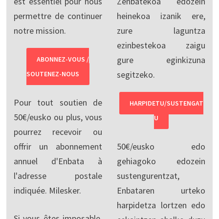
est essentiel pour nous
Zenbatekoa edozein
permettre de continuer
heinekoa izanik ere,
notre mission.
zure laguntza
ezinbestekoa zaigu
gure eginkizuna
ABONNEZ-VOUS /
segitzeko.
SOUTENEZ-NOUS
Pour tout soutien de
HARPIDETU/SUSTENGAT
50€/eusko ou plus, vous
U
pourrez recevoir ou
offrir un abonnement
50€/eusko edo
annuel d'Enbata à
gehiagoko edozein
l'adresse postale
sustengurentzat,
indiquée. Milesker.
Enbataren urteko
harpidetza lortzen edo
Si vous êtes imposable,