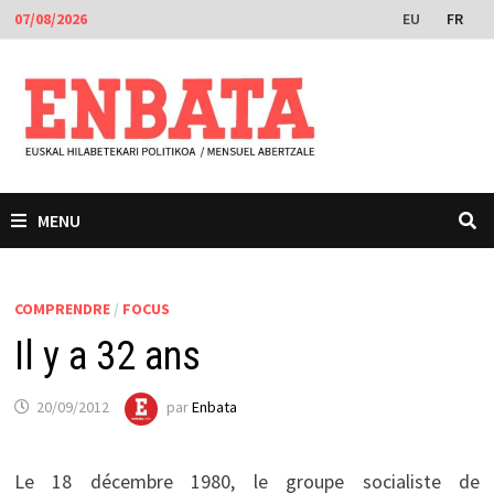
Passer
EU
FR
07/08/2026
au
contenu
MENU
COMPRENDRE
/
FOCUS
Il y a 32 ans
20/09/2012
par
Enbata
Le 18 décembre 1980, le groupe socialiste de