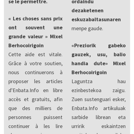
se le permettre.
ordaindu
dezaketenen
« Les choses sans prix
eskuzabaltasunaren
ont souvent une
menpe gaude.
grande valeur » Mixel
Berhocoirigoin
«Preziorik gabeko
Cette aide est vitale.
gauzek, usu, balio
Grâce à votre soutien,
handia dute» Mixel
nous continuerons à
Berhocoirigoin
proposer les articles
Laguntza hau
d'Enbata.Info en libre
ezinbestekoa zaigu.
accès et gratuits, afin
Zuen sustenguari esker,
que des milliers de
Enbata.Info artikuluak
personnes puissent
sarbide librean eta
continuer à les lire
urririk eskaintzen