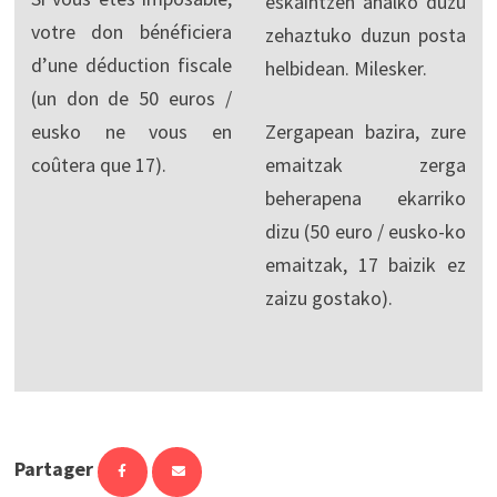
eskaintzen ahalko duzu
votre don bénéficiera
zehaztuko duzun posta
d’une déduction fiscale
helbidean. Milesker.
(un don de 50 euros /
eusko ne vous en
Zergapean bazira, zure
coûtera que 17).
emaitzak zerga
beherapena ekarriko
dizu (50 euro / eusko-ko
emaitzak, 17 baizik ez
zaizu gostako).
Partager