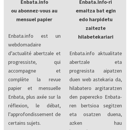
Enbata.info
Enbata.Info-ri
ou abonnez-vous au
emaitza bat egin
mensuel papier
edo harpidetu
zaitezte
Enbata.info est un
hilabetekariari
webdomadaire
d’actualité abertzale et
Enbata.info aktualitate
progressiste, qui
abertzale eta
accompagne et
progresista aipatzen
complète la revue
duen web astekaria da,
papier et mensuelle
hilabatero argitaratzen
Enbata, plus axée sur la
den paperezko Enbata-
réflexion, le débat,
ren bertsioa segitzen
l’approfondissement de
eta osatzen duena,
certains sujets.
azken hau