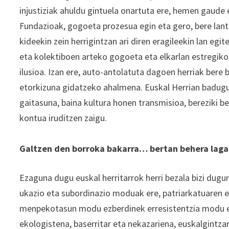
injustiziak ahuldu gintuela onartuta ere, hemen gaude 
Fundazioak, gogoeta prozesua egin eta gero, bere lant
kideekin zein herrigintzan ari diren eragileekin lan egi
eta kolektiboen arteko gogoeta eta elkarlan estregiko
ilusioa. Izan ere, auto-antolatuta dagoen herriak bere 
etorkizuna gidatzeko ahalmena. Euskal Herrian badugu
gaitasuna, baina kultura honen transmisioa, bereziki b
kontua iruditzen zaigu.
Galtzen den borroka bakarra… bertan behera laga
Ezaguna dugu euskal herritarrok herri bezala bizi dugu
ukazio eta subordinazio moduak ere, patriarkatuaren e
menpekotasun modu ezberdinek erresistentzia modu et
ekologistena, baserritar eta nekazariena, euskalgintza