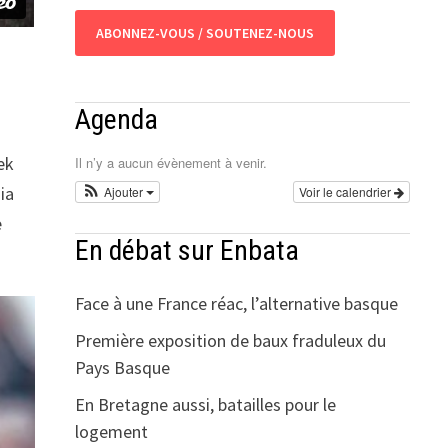
ABONNEZ-VOUS / SOUTENEZ-NOUS
Agenda
ek
Il n’y a aucun évènement à venir.
ia
Ajouter
Voir le calendrier
e
En débat sur Enbata
Face à une France réac, l’alternative basque
Première exposition de baux fraduleux du
Pays Basque
En Bretagne aussi, batailles pour le
logement