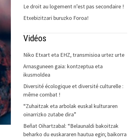
Le droit au logement n’est pas secondaire !
Etxebizitzari buruzko Foroa!
Vidéos
Niko Etxart eta EHZ, transmisioa urtez urte
Arnasguneen gaia: kontzeptua eta
ikusmoldea
Diversité écologique et diversité culturelle :
même combat !
“Zuhaitzak eta arbolak euskal kulturaren
oinarrizko zutabe dira”
Beñat Oihartzabal: “Belaunaldi bakoitzak
beharko du euskararen hautua egin; baikorra