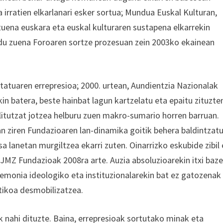
 irratien elkarlanari esker sortua; Mundua Euskal Kulturan,
ituena euskara eta euskal kulturaren sustapena elkarrekin
ildu zuena Foroaren sortze prozesuan zein 2003ko ekainean
atuaren errepresioa; 2000. urtean, Aundientzia Nazionalak
in batera, beste hainbat lagun kartzelatu eta epaitu zituzte
elitutzat jotzea helburu zuen makro-sumario horren barruan.
an ziren Fundazioaren lan-dinamika goitik behera baldintzat
 lanetan murgiltzea ekarri zuten. Oinarrizko eskubide zibil 
 JMZ Fundazioak 2008ra arte. Auzia absoluzioarekin itxi baz
emonia ideologiko eta instituzionalarekin bat ez gatozenak
itikoa desmobilizatzea.
k nahi dituzte. Baina, errepresioak sortutako minak eta