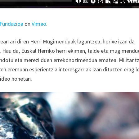
Fundazioa
on
Vimeo
.
nean ari diren Herri Mugimenduak laguntzea, horixe izan da
 Hau da, Euskal Herriko herri ekimen, talde eta mugimendu
 sendotu eta merezi duen errekonozimendua ematea. Militantz
en eremuan esperientzia interesgarriak izan dituzten eragil
bideo honetan.