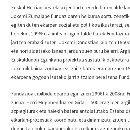
Euskal Herrian bestelako jendarte-eredu baten alde la
Joxemi Zumalabe Fundazioaren helburua sortu zenetik.
egiten duten ekarpen sozial eta politikoa ikustarazi
horiekin, 1996ko apirilean lagun talde batek Fundazi
jartzea erabaki zuten. Joxemi Donostian jaio zen 1950e
eta hori aldatzeko lanean jardun zuen buru belarri. Argi
Euskaldunon Egunkaria proiektua sustatu kioskoetara 
Joxemik baina, zoritxarrez, gaitz batek eraman zuen 19
ekarpena gogoan izateko jarri zitzaion bere izena Fund
Fundazioak ibilbide oparoa egin zuen 1996tik 2008ra: 
zuena. Herri Mugimenduaren Gida, 1.500 eragileen argi
azpiegiturak eta haiekin batera antolatutako Eztabaida
elkarlan-prozesuak koordinatu eta dinamizatu zituen 
dugun taldeok elkarlanerako eta elkar ezagutzarako 