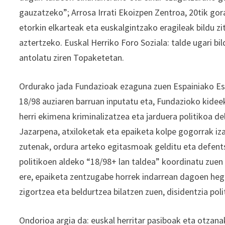
gauzatzeko”; Arrosa Irrati Ekoizpen Zentroa, 20tik gora
etorkin elkarteak eta euskalgintzako eragileak bildu z
aztertzeko. Euskal Herriko Foro Soziala: talde ugari b
antolatu ziren Topaketetan.
Ordurako jada Fundazioak ezaguna zuen Espainiako Est
18/98 auziaren barruan inputatu eta, Fundazioko kideek
herri ekimena kriminalizatzea eta jarduera politikoa d
Jazarpena, atxiloketak eta epaiketa kolpe gogorrak iz
zutenak, ordura arteko egitasmoak gelditu eta defentsa
politikoen aldeko “18/98+ lan taldea” koordinatu zuen
ere, epaiketa zentzugabe horrek indarrean dagoen heg
zigortzea eta beldurtzea bilatzen zuen, disidentzia pol
Ondorioa argia da: euskal herritar pasiboak eta otzana