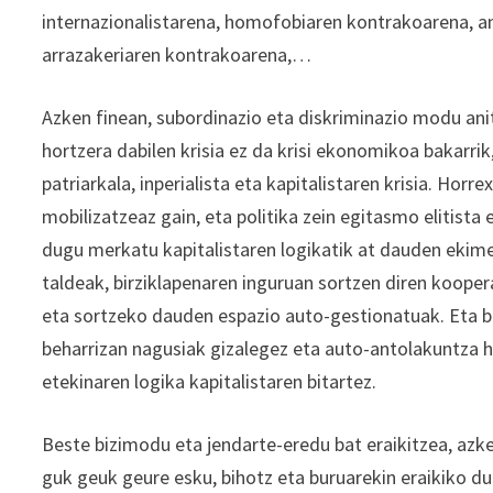
internazionalistarena, homofobiaren kontrakoarena, a
arrazakeriaren kontrakoarena,…
Azken finean, subordinazio eta diskriminazio modu ani
hortzera dabilen krisia ez da krisi ekonomikoa bakarrik
patriarkala, inperialista eta kapitalistaren krisia. Ho
mobilizatzeaz gain, eta politika zein egitasmo elitista
dugu merkatu kapitalistaren logikatik at dauden ekime
taldeak, birziklapenaren inguruan sortzen diren koope
eta sortzeko dauden espazio auto-gestionatuak. Eta ba
beharrizan nagusiak gizalegez eta auto-antolakuntza h
etekinaren logika kapitalistaren bitartez.
Beste bizimodu eta jendarte-eredu bat eraikitzea, azke
guk geuk geure esku, bihotz eta buruarekin eraikiko du