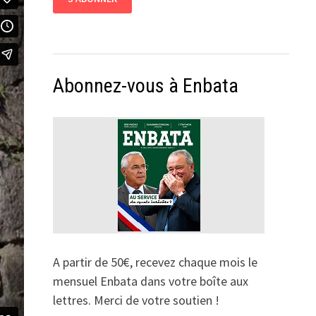
Abonnez-vous à Enbata
A partir de 50€, recevez chaque mois le
mensuel Enbata dans votre boîte aux
lettres. Merci de votre soutien !