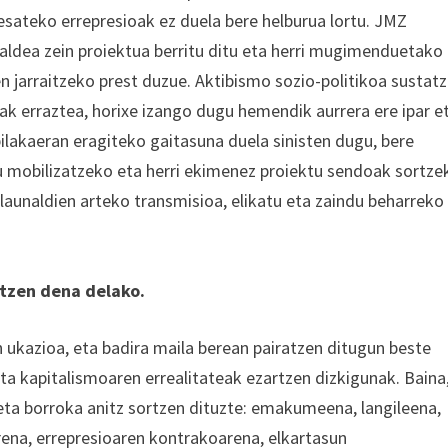
esateko errepresioak ez duela bere helburua lortu. JMZ
aldea zein proiektua berritu ditu eta herri mugimenduetako
ten jarraitzeko prest duzue. Aktibismo sozio-politikoa sustat
ak erraztea, horixe izango dugu hemendik aurrera ere ipar e
bilakaeran eragiteko gaitasuna duela sinisten dugu, bere
 mobilizatzeko eta herri ekimenez proiektu sendoak sortze
elaunaldien arteko transmisioa, elikatu eta zaindu beharreko
tzen dena delako.
n ukazioa, eta badira maila berean pairatzen ditugun beste
ta kapitalismoaren errealitateak ezartzen dizkigunak. Baina
a borroka anitz sortzen dituzte: emakumeena, langileena,
rena, errepresioaren kontrakoarena, elkartasun