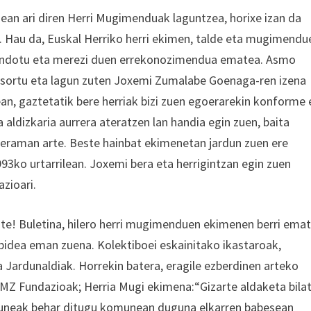
nean ari diren Herri Mugimenduak laguntzea, horixe izan da
 Hau da, Euskal Herriko herri ekimen, talde eta mugimendu
, sendotu eta merezi duen errekonozimendua ematea. Asmo
oa sortu eta lagun zuten Joxemi Zumalabe Goenaga-ren izena
an, gaztetatik bere herriak bizi zuen egoerarekin konforme 
a aldizkaria aurrera ateratzen lan handia egin zuen, baita
eraman arte. Beste hainbat ekimenetan jardun zuen ere
93ko urtarrilean. Joxemi bera eta herrigintzan egin zuen
azioari.
Fite! Buletina, hilero herri mugimenduen ekimenen berri ema
bidea eman zuena. Kolektiboei eskainitako ikastaroak,
 Jardunaldiak. Horrekin batera, eragile ezberdinen arteko
JMZ Fundazioak; Herria Mugi ekimena:“Gizarte aldaketa bila
guneak behar ditugu komunean duguna elkarren babesean