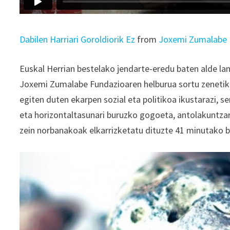
Dabilen Harriari Goroldiorik Ez
from
Joxemi Zumalabe 
Euskal Herrian bestelako jendarte-eredu baten alde la
Joxemi Zumalabe Fundazioaren helburua sortu zenetik.
egiten duten ekarpen sozial eta politikoa ikustarazi,
eta horizontaltasunari buruzko gogoeta, antolakuntzar
zein norbanakoak elkarrizketatu dituzte 41 minutako 