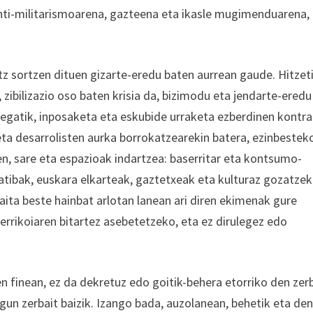
nti-militarismoarena, gazteena eta ikasle mugimenduarena,
tz sortzen dituen gizarte-eredu baten aurrean gaude. Hitzet
, zibilizazio oso baten krisia da, bizimodu eta jendarte-eredu
rrexegatik, inposaketa eta eskubide urraketa ezberdinen kontra
 eta desarrolisten aurka borrokatzearekin batera, ezinbestek
n, sare eta espazioak indartzea: baserritar eta kontsumo-
ratibak, euskara elkarteak, gaztetxeak eta kulturaz gozatze
ita beste hainbat arlotan lanean ari diren ekimenak gure
errikoiaren bitartez asebetetzeko, eta ez dirulegez edo
n finean, ez da dekretuz edo goitik-behera etorriko den zerb
gun zerbait baizik. Izango bada, auzolanean, behetik eta de