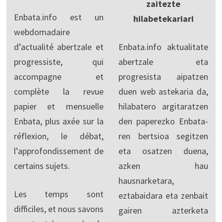
zaitezte
Enbata.info est un
hilabetekariari
webdomadaire
d’actualité abertzale et
Enbata.info aktualitate
progressiste, qui
abertzale eta
accompagne et
progresista aipatzen
complète la revue
duen web astekaria da,
papier et mensuelle
hilabatero argitaratzen
Enbata, plus axée sur la
den paperezko Enbata-
réflexion, le débat,
ren bertsioa segitzen
l’approfondissement de
eta osatzen duena,
certains sujets.
azken hau
hausnarketara,
Les temps sont
eztabaidara eta zenbait
difficiles, et nous savons
gairen azterketa