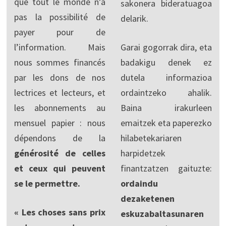
que tout le monde n’a
sakonera bideratuagoa
pas la possibilité de
delarik.
payer pour de
l’information. Mais
Garai gogorrak dira, eta
nous sommes financés
badakigu denek ez
par les dons de nos
dutela informazioa
lectrices et lecteurs, et
ordaintzeko ahalik.
les abonnements au
Baina irakurleen
mensuel papier : nous
emaitzek eta paperezko
dépendons de la
hilabetekariaren
générosité de celles
harpidetzek
et ceux qui peuvent
finantzatzen gaituzte:
se le permettre.
ordaindu
dezaketenen
« Les choses sans prix
eskuzabaltasunaren