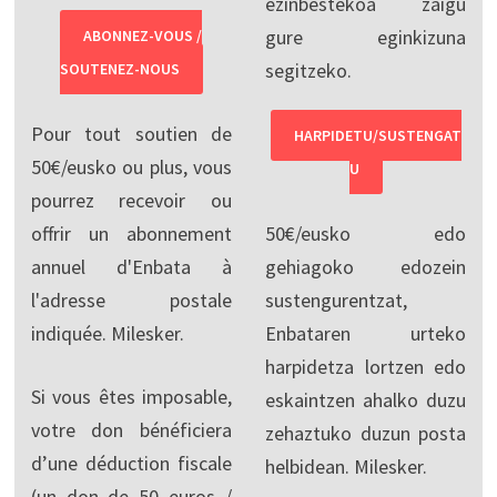
ezinbestekoa zaigu
gure eginkizuna
ABONNEZ-VOUS /
segitzeko.
SOUTENEZ-NOUS
Pour tout soutien de
HARPIDETU/SUSTENGAT
50€/eusko ou plus, vous
U
pourrez recevoir ou
offrir un abonnement
50€/eusko edo
annuel d'Enbata à
gehiagoko edozein
l'adresse postale
sustengurentzat,
indiquée. Milesker.
Enbataren urteko
harpidetza lortzen edo
Si vous êtes imposable,
eskaintzen ahalko duzu
votre don bénéficiera
zehaztuko duzun posta
d’une déduction fiscale
helbidean. Milesker.
(un don de 50 euros /