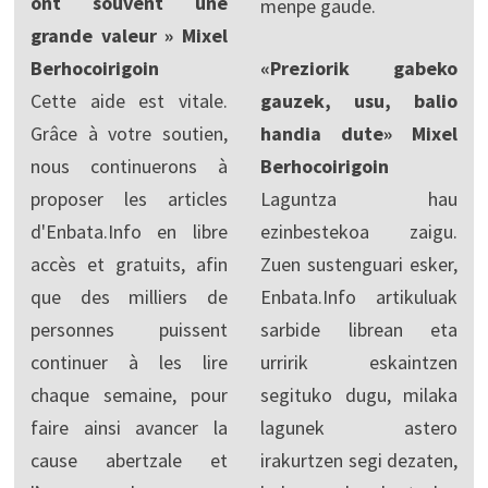
ont souvent une
menpe gaude.
grande valeur » Mixel
Berhocoirigoin
«Preziorik gabeko
Cette aide est vitale.
gauzek, usu, balio
Grâce à votre soutien,
handia dute» Mixel
nous continuerons à
Berhocoirigoin
proposer les articles
Laguntza hau
d'Enbata.Info en libre
ezinbestekoa zaigu.
accès et gratuits, afin
Zuen sustenguari esker,
que des milliers de
Enbata.Info artikuluak
personnes puissent
sarbide librean eta
continuer à les lire
urririk eskaintzen
chaque semaine, pour
segituko dugu, milaka
faire ainsi avancer la
lagunek astero
cause abertzale et
irakurtzen segi dezaten,