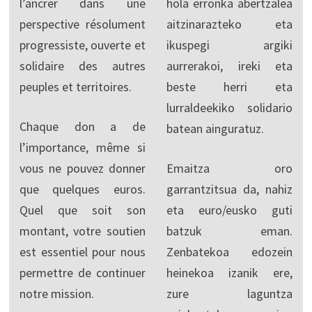
l’ancrer dans une
hola erronka abertzalea
perspective résolument
aitzinarazteko eta
progressiste, ouverte et
ikuspegi argiki
solidaire des autres
aurrerakoi, ireki eta
peuples et territoires.
beste herri eta
lurraldeekiko solidario
Chaque don a de
batean ainguratuz.
l’importance, même si
vous ne pouvez donner
Emaitza oro
que quelques euros.
garrantzitsua da, nahiz
Quel que soit son
eta euro/eusko guti
montant, votre soutien
batzuk eman.
est essentiel pour nous
Zenbatekoa edozein
permettre de continuer
heinekoa izanik ere,
notre mission.
zure laguntza