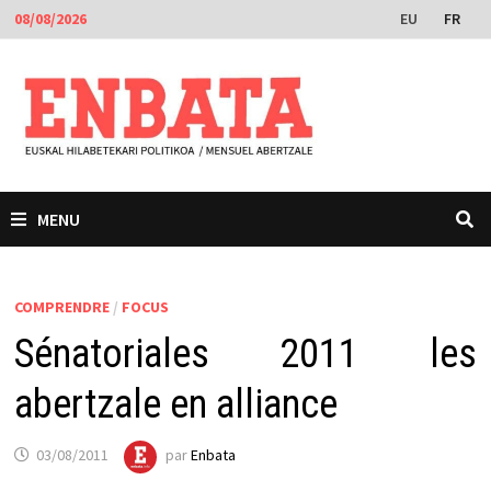
Passer
EU
FR
08/08/2026
au
contenu
MENU
COMPRENDRE
/
FOCUS
Sénatoriales 2011 les
abertzale en alliance
03/08/2011
par
Enbata