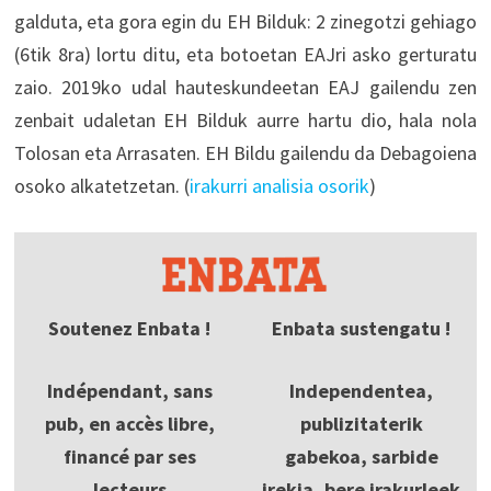
galduta, eta gora egin du EH Bilduk: 2 zinegotzi gehiago
(6tik 8ra) lortu ditu, eta botoetan EAJri asko gerturatu
zaio. 2019ko udal hauteskundeetan EAJ gailendu zen
zenbait udaletan EH Bilduk aurre hartu dio, hala nola
Tolosan eta Arrasaten. EH Bildu gailendu da Debagoiena
osoko alkatetzetan. (
irakurri analisia osorik
)
Soutenez Enbata !
Enbata sustengatu !
Indépendant, sans
Independentea,
pub, en accès libre,
publizitaterik
financé par ses
gabekoa, sarbide
lecteurs
irekia, bere irakurleek