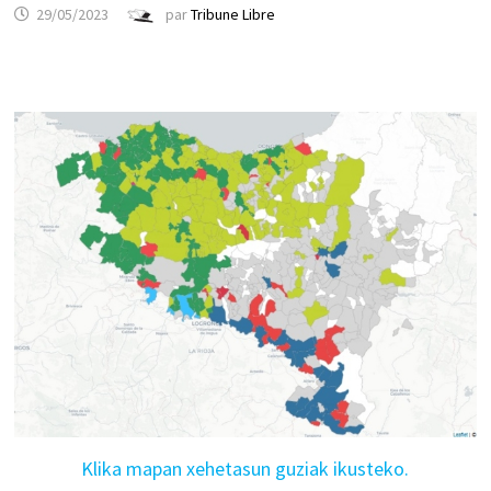
29/05/2023
par
Tribune Libre
Klika mapan xehetasun guziak ikusteko.