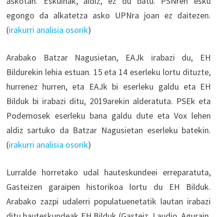
askotan. Eskuinak, aldiz, ez du batu. PSNren esku
egongo da alkatetza asko UPNra joan ez daitezen.
(
irakurri analisia osorik
)
Arabako Batzar Nagusietan, EAJk irabazi du, EH
Bildurekin lehia estuan. 15 eta 14 eserleku lortu dituzte,
hurrenez hurren, eta EAJk bi eserleku galdu eta EH
Bilduk bi irabazi ditu, 2019arekin alderatuta. PSEk eta
Podemosek eserleku bana galdu dute eta Vox lehen
aldiz sartuko da Batzar Nagusietan eserleku batekin.
(
irakurri analisia osorik
)
Lurralde horretako udal hauteskundeei erreparatuta,
Gasteizen garaipen historikoa lortu du EH Bilduk.
Arabako zazpi udalerri populatuenetatik lautan irabazi
ditu hauteskundeak EH Bilduk (Gasteiz, Laudio, Agurain,