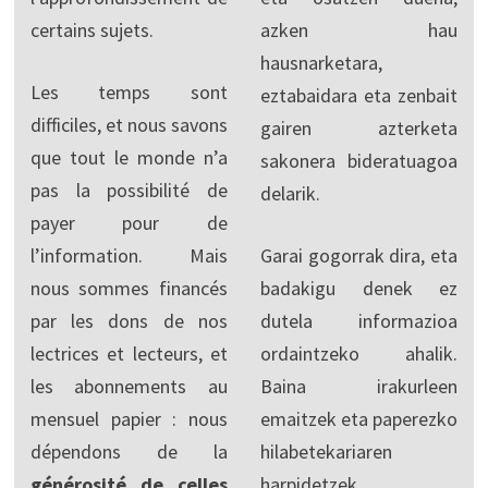
certains sujets.
azken hau
hausnarketara,
Les temps sont
eztabaidara eta zenbait
difficiles, et nous savons
gairen azterketa
que tout le monde n’a
sakonera bideratuagoa
pas la possibilité de
delarik.
payer pour de
l’information. Mais
Garai gogorrak dira, eta
nous sommes financés
badakigu denek ez
par les dons de nos
dutela informazioa
lectrices et lecteurs, et
ordaintzeko ahalik.
les abonnements au
Baina irakurleen
mensuel papier : nous
emaitzek eta paperezko
dépendons de la
hilabetekariaren
générosité de celles
harpidetzek