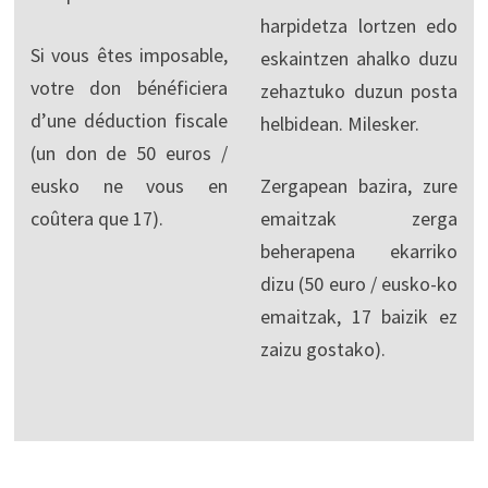
harpidetza lortzen edo
Si vous êtes imposable,
eskaintzen ahalko duzu
votre don bénéficiera
zehaztuko duzun posta
d’une déduction fiscale
helbidean. Milesker.
(un don de 50 euros /
eusko ne vous en
Zergapean bazira, zure
coûtera que 17).
emaitzak zerga
beherapena ekarriko
dizu (50 euro / eusko-ko
emaitzak, 17 baizik ez
zaizu gostako).