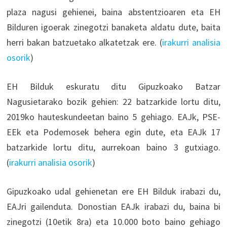
plaza nagusi gehienei, baina abstentzioaren eta EH
Bilduren igoerak zinegotzi banaketa aldatu dute, baita
herri bakan batzuetako alkatetzak ere. (
irakurri analisia
osorik
)
EH Bilduk eskuratu ditu Gipuzkoako Batzar
Nagusietarako bozik gehien: 22 batzarkide lortu ditu,
2019ko hauteskundeetan baino 5 gehiago. EAJk, PSE-
EEk eta Podemosek behera egin dute, eta EAJk 17
batzarkide lortu ditu, aurrekoan baino 3 gutxiago.
(
irakurri analisia osorik
)
Gipuzkoako udal gehienetan ere EH Bilduk irabazi du,
EAJri gailenduta. Donostian EAJk irabazi du, baina bi
zinegotzi (10etik 8ra) eta 10.000 boto baino gehiago