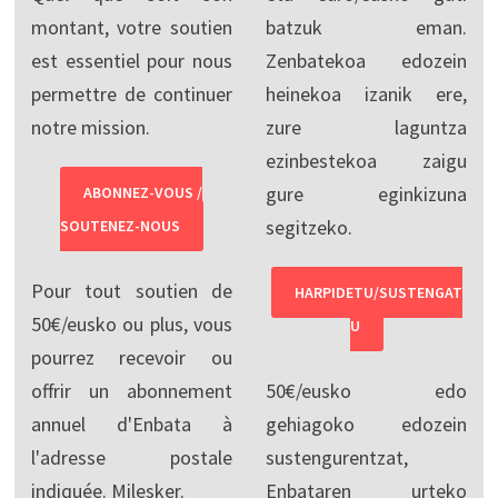
montant, votre soutien
batzuk eman.
est essentiel pour nous
Zenbatekoa edozein
permettre de continuer
heinekoa izanik ere,
notre mission.
zure laguntza
ezinbestekoa zaigu
gure eginkizuna
ABONNEZ-VOUS /
segitzeko.
SOUTENEZ-NOUS
Pour tout soutien de
HARPIDETU/SUSTENGAT
50€/eusko ou plus, vous
U
pourrez recevoir ou
offrir un abonnement
50€/eusko edo
annuel d'Enbata à
gehiagoko edozein
l'adresse postale
sustengurentzat,
indiquée. Milesker.
Enbataren urteko