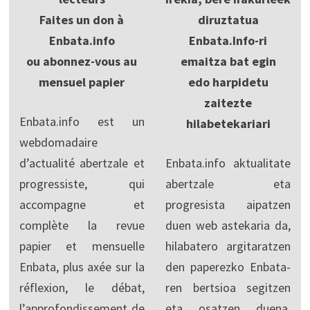
Faites un don à
diruztatua
Enbata.info
Enbata.Info-ri
ou abonnez-vous au
emaitza bat egin
mensuel papier
edo harpidetu
zaitezte
Enbata.info est un
hilabetekariari
webdomadaire
d’actualité abertzale et
Enbata.info aktualitate
progressiste, qui
abertzale eta
accompagne et
progresista aipatzen
complète la revue
duen web astekaria da,
papier et mensuelle
hilabatero argitaratzen
Enbata, plus axée sur la
den paperezko Enbata-
réflexion, le débat,
ren bertsioa segitzen
l’approfondissement de
eta osatzen duena,