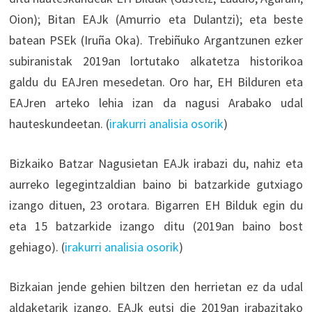
Oion); Bitan EAJk (Amurrio eta Dulantzi); eta beste
batean PSEk (Iruña Oka). Trebiñuko Argantzunen ezker
subiranistak 2019an lortutako alkatetza historikoa
galdu du EAJren mesedetan. Oro har, EH Bilduren eta
EAJren arteko lehia izan da nagusi Arabako udal
hauteskundeetan. (
irakurri analisia osorik
)
Bizkaiko Batzar Nagusietan EAJk irabazi du, nahiz eta
aurreko legegintzaldian baino bi batzarkide gutxiago
izango dituen, 23 orotara. Bigarren EH Bilduk egin du
eta 15 batzarkide izango ditu (2019an baino bost
gehiago). (
irakurri analisia osorik
)
Bizkaian jende gehien biltzen den herrietan ez da udal
aldaketarik izango. EAJk eutsi die 2019an irabazitako