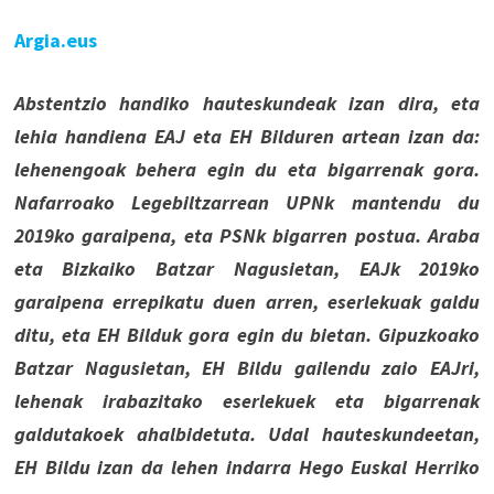
Argia.eus
Abstentzio handiko hauteskundeak izan dira, eta
lehia handiena EAJ eta EH Bilduren artean izan da:
lehenengoak behera egin du eta bigarrenak gora.
Nafarroako Legebiltzarrean UPNk mantendu du
2019ko garaipena, eta PSNk bigarren postua. Araba
eta Bizkaiko Batzar Nagusietan, EAJk 2019ko
garaipena errepikatu duen arren, eserlekuak galdu
ditu, eta EH Bilduk gora egin du bietan. Gipuzkoako
Batzar Nagusietan, EH Bildu gailendu zaio EAJri,
lehenak irabazitako eserlekuek eta bigarrenak
galdutakoek ahalbidetuta. Udal hauteskundeetan,
EH Bildu izan da lehen indarra Hego Euskal Herriko