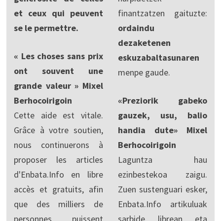
et ceux qui peuvent
finantzatzen gaituzte:
se le permettre.
ordaindu
dezaketenen
« Les choses sans prix
eskuzabaltasunaren
ont souvent une
menpe gaude.
grande valeur » Mixel
Berhocoirigoin
«Preziorik gabeko
Cette aide est vitale.
gauzek, usu, balio
Grâce à votre soutien,
handia dute» Mixel
nous continuerons à
Berhocoirigoin
proposer les articles
Laguntza hau
d'Enbata.Info en libre
ezinbestekoa zaigu.
accès et gratuits, afin
Zuen sustenguari esker,
que des milliers de
Enbata.Info artikuluak
personnes puissent
sarbide librean eta