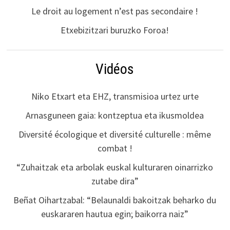
Le droit au logement n’est pas secondaire !
Etxebizitzari buruzko Foroa!
Vidéos
Niko Etxart eta EHZ, transmisioa urtez urte
Arnasguneen gaia: kontzeptua eta ikusmoldea
Diversité écologique et diversité culturelle : même
combat !
“Zuhaitzak eta arbolak euskal kulturaren oinarrizko
zutabe dira”
Beñat Oihartzabal: “Belaunaldi bakoitzak beharko du
euskararen hautua egin; baikorra naiz”