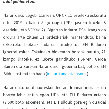
udal gehienetan.
Nafarroako Legebiltzarrean, UPNk 15 eserleku eskuratu
ditu, 2019an baino 5 gutxiago (PPk jasoko lituzke 3
eserleku, eta VOXek 2). Bigarren indarra PSN izango da
ordura arte zituen 11 ordezkariak mantenduta, baina
ezkerreko blokeak indarra hartuko du EH Bilduren
igoerari esker. Eskuineko blokearen botoak batuta, 21
izango lirateke; ez lukete gaindituko PSNren, Geroa
Bairen eta Zurekin Nafarroaren gobernu bat, betiere EH
Bildu abstenitzen bada (
irakurri analisia osorik
)
Nafarroako udal hauteskundeetan, Iruñean inoiz ez da
horren lehia estua egon UPN eta EH Bilduren artean
(2.500 boto azkenean), eta EH Bilduk gora egin du udal