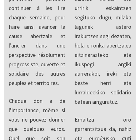
continuer à les lire
urririk eskaintzen
chaque semaine, pour
segituko dugu, milaka
faire ainsi avancer la
lagunek astero
cause abertzale et
irakurtzen segi dezaten,
l’ancrer dans une
hola erronka abertzalea
perspective résolument
aitzinarazteko eta
progressiste, ouverte et
ikuspegi argiki
solidaire des autres
aurrerakoi, ireki eta
peuples et territoires.
beste herri eta
lurraldeekiko solidario
Chaque don a de
batean ainguratuz.
l’importance, même si
vous ne pouvez donner
Emaitza oro
que quelques euros.
garrantzitsua da, nahiz
Quel que soit son
eta euro/eusko guti