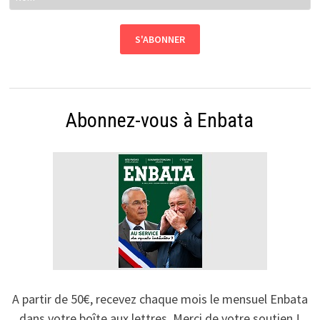
Abonnez-vous à Enbata
A partir de 50€, recevez chaque mois le mensuel Enbata
dans votre boîte aux lettres. Merci de votre soutien !