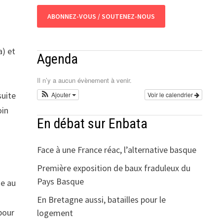
ABONNEZ-VOUS / SOUTENEZ-NOUS
a) et
Agenda
Il n’y a aucun évènement à venir.
suite
Ajouter
Voir le calendrier
oin
En débat sur Enbata
Face à une France réac, l’alternative basque
Première exposition de baux fraduleux du
Pays Basque
ue au
En Bretagne aussi, batailles pour le
 pour
logement