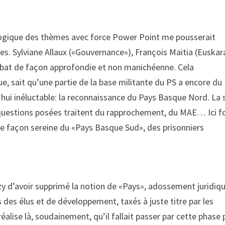
agogique des thèmes avec force Power Point me pousserait
ves. Sylviane Allaux («Gouvernance»), François Maitia (Euskar
débat de façon approfondie et non manichéenne. Cela
ue, sait qu’une partie de la base militante du PS a encore du
d’hui inéluctable: la reconnaissance du Pays Basque Nord. La 
questions posées traitent du rapprochement, du MAE… Ici f
e façon sereine du «Pays Basque Sud», des prisonniers
y d’avoir supprimé la notion de «Pays», adossement juridiq
ls des élus et de développement, taxés à juste titre par les
 réalise là, soudainement, qu’il fallait passer par cette phase