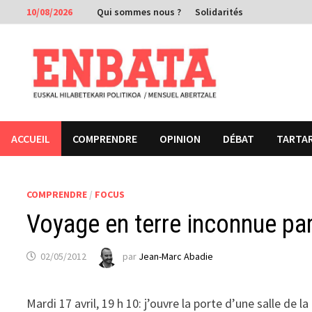
Passer
10/08/2026
Qui sommes nous ?
Solidarités
au
contenu
ACCUEIL
COMPRENDRE
OPINION
DÉBAT
TARTA
COMPRENDRE
/
FOCUS
Voyage en terre inconnue pa
02/05/2012
par
Jean-Marc Abadie
Mardi 17 avril, 19 h 10: j’ouvre la porte d’une salle de