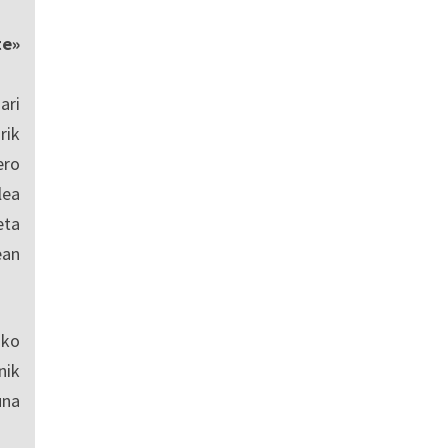
te»
ari
rik
ero
lea
eta
ean
sko
nik
una