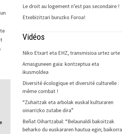
Le droit au logement n’est pas secondaire !
 un
Etxebizitzari buruzko Foroa!
tte
Vidéos
et
a
Niko Etxart eta EHZ, transmisioa urtez urte
Arnasguneen gaia: kontzeptua eta
ikusmoldea
Diversité écologique et diversité culturelle :
même combat !
“Zuhaitzak eta arbolak euskal kulturaren
oinarrizko zutabe dira”
Beñat Oihartzabal: “Belaunaldi bakoitzak
e
beharko du euskararen hautua egin; baikorra