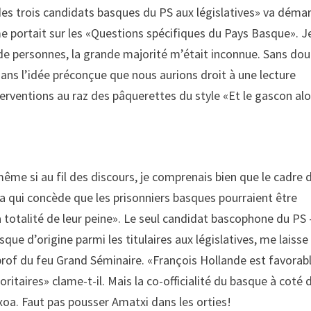
es trois candidats basques du PS aux législatives» va démar
me portait sur les «Questions spécifiques du Pays Basque». 
ne de personnes, la grande majorité m’était inconnue. Sans do
dans l’idée préconçue que nous aurions droit à une lecture
terventions au raz des pâquerettes du style «Et le gascon alo
même si au fil des discours, je comprenais bien que le cadre 
tia qui concède que les prisonniers basques pourraient être
la totalité de leur peine». Le seul candidat bascophone du PS
e d’origine parmi les titulaires aux législatives, me laisse
 prof du feu Grand Séminaire. «François Hollande est favorab
ritaires» clame-t-il. Mais la co-officialité du basque à coté 
txoa. Faut pas pousser Amatxi dans les orties!