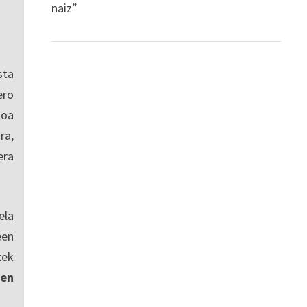
naiz”
sta
ro
ioa
ra,
era
ela
een
zek
en