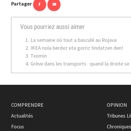
Partager
Vous pourriez aussi aimer
La semaine où tout a basculé au Rojava
IKEA nola berdez eta gorriz tindatzen den!
Txomin
Grève dans les transports : quand la droite se
COMPRENDRE
OPINION
Actualités
Tribunes L
Focus
Chronique