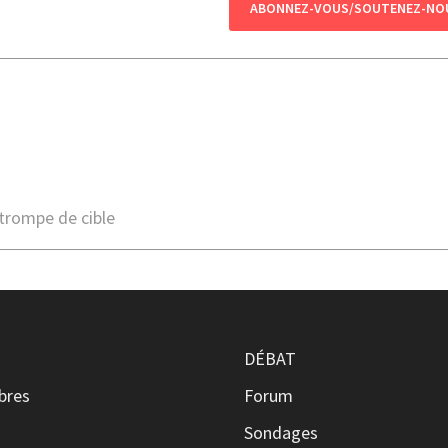
ABONNEZ-VOUS/SOUTENEZ-NO
 trompe de cible
DÉBAT
ibres
Forum
s
Sondages