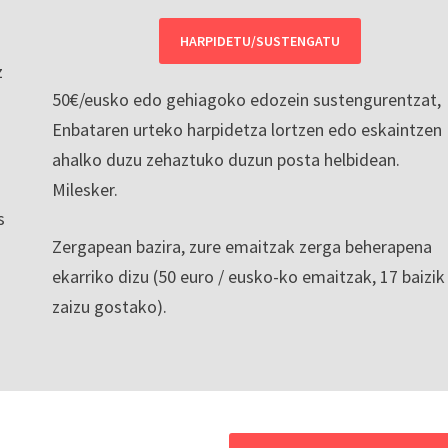
HARPIDETU/SUSTENGATU
z
50€/eusko edo gehiagoko edozein sustengurentzat,
Enbataren urteko harpidetza lortzen edo eskaintzen
ahalko duzu zehaztuko duzun posta helbidean.
Milesker.
s
Zergapean bazira, zure emaitzak zerga beherapena
ekarriko dizu (50 euro / eusko-ko emaitzak, 17 baizik
zaizu gostako).