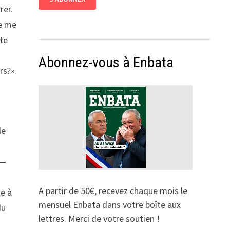
rer.
Je me
ute
Abonnez-vous à Enbata
rs?»
de
 —
A partir de 50€, recevez chaque mois le
le à
mensuel Enbata dans votre boîte aux
du
lettres. Merci de votre soutien !