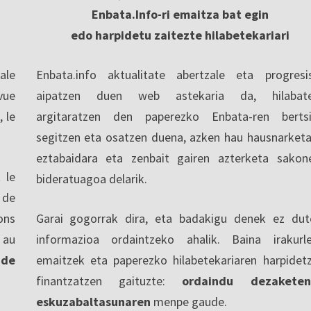
Enbata.Info-ri emaitza bat egin
edo harpidetu zaitezte hilabetekariari
ale
Enbata.info aktualitate abertzale eta progresi
vue
aipatzen duen web astekaria da, hilabate
, le
argitaratzen den paperezko Enbata-ren berts
segitzen eta osatzen duena, azken hau hausnarketa
eztabaidara eta zenbait gairen azterketa sakon
 le
bideratuagoa delarik.
 de
ons
Garai gogorrak dira, eta badakigu denek ez dut
 au
informazioa ordaintzeko ahalik. Baina irakurl
 de
emaitzek eta paperezko hilabetekariaren harpidet
finantzatzen gaituzte:
ordaindu dezaketen
eskuzabaltasunaren
menpe gaude.