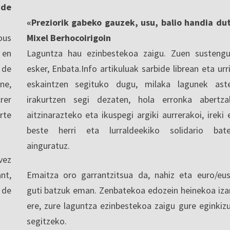
nde
«Preziorik gabeko gauzek, usu, balio handia du
ous
Mixel Berhocoirigoin
 en
Laguntza hau ezinbestekoa zaigu. Zuen sustengu
 de
esker, Enbata.Info artikuluak sarbide librean eta urri
ne,
eskaintzen segituko dugu, milaka lagunek ast
rer
irakurtzen segi dezaten, hola erronka abertza
rte
aitzinarazteko eta ikuspegi argiki aurrerakoi, ireki 
beste herri eta lurraldeekiko solidario bat
ainguratuz.
vez
nt,
Emaitza oro garrantzitsua da, nahiz eta euro/eu
 de
guti batzuk eman. Zenbatekoa edozein heinekoa iza
ere, zure laguntza ezinbestekoa zaigu gure eginkiz
segitzeko.