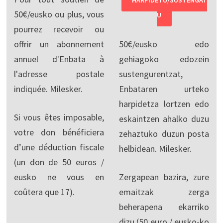
HARPIDETU/SUSTENGAT
50€/eusko ou plus, vous
U
pourrez recevoir ou
offrir un abonnement
50€/eusko edo
annuel d'Enbata à
gehiagoko edozein
l'adresse postale
sustengurentzat,
indiquée. Milesker.
Enbataren urteko
harpidetza lortzen edo
Si vous êtes imposable,
eskaintzen ahalko duzu
votre don bénéficiera
zehaztuko duzun posta
d’une déduction fiscale
helbidean. Milesker.
(un don de 50 euros /
eusko ne vous en
Zergapean bazira, zure
coûtera que 17).
emaitzak zerga
beherapena ekarriko
dizu (50 euro / eusko-ko