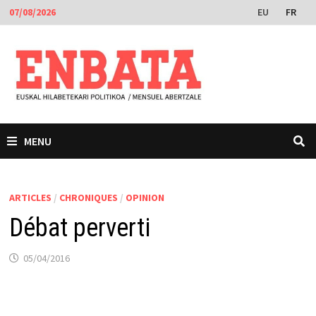
Passer
EU
FR
07/08/2026
au
contenu
MENU
ARTICLES
/
CHRONIQUES
/
OPINION
Débat perverti
05/04/2016