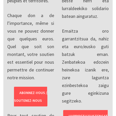
peuples et territoires.
beste herri eta
lurraldeekiko solidario
Chaque don a de
batean ainguratuz.
l’importance, même si
vous ne pouvez donner
Emaitza oro
que quelques euros.
garrantzitsua da, nahiz
Quel que soit son
eta euro/eusko guti
montant, votre soutien
batzuk eman.
est essentiel pour nous
Zenbatekoa edozein
permettre de continuer
heinekoa izanik ere,
notre mission.
zure laguntza
ezinbestekoa zaigu
gure eginkizuna
ABONNEZ-VOUS /
segitzeko.
SOUTENEZ-NOUS
Pour tout soutien de