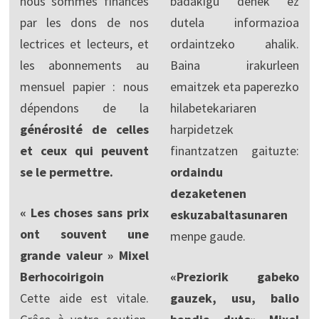
nous sommes financés
badakigu denek ez
par les dons de nos
dutela informazioa
lectrices et lecteurs, et
ordaintzeko ahalik.
les abonnements au
Baina irakurleen
mensuel papier : nous
emaitzek eta paperezko
dépendons de la
hilabetekariaren
générosité de celles
harpidetzek
et ceux qui peuvent
finantzatzen gaituzte:
se le permettre.
ordaindu
dezaketenen
« Les choses sans prix
eskuzabaltasunaren
ont souvent une
menpe gaude.
grande valeur » Mixel
Berhocoirigoin
«Preziorik gabeko
Cette aide est vitale.
gauzek, usu, balio