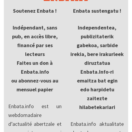
Soutenez Enbata !
Enbata sustengatu !
Indépendant, sans
Independentea,
pub, en accès libre,
publizitaterik
financé par ses
gabekoa, sarbide
lecteurs
irekia, bere irakurleek
Faites un don à
diruztatua
Enbata.info
Enbata.Info-ri
ou abonnez-vous au
emaitza bat egin
mensuel papier
edo harpidetu
zaitezte
Enbata.info est un
hilabetekariari
webdomadaire
d’actualité abertzale et
Enbata.info aktualitate