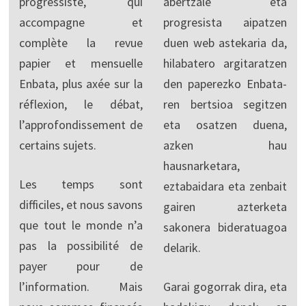
progressiste, qui
abertzale eta
accompagne et
progresista aipatzen
complète la revue
duen web astekaria da,
papier et mensuelle
hilabatero argitaratzen
Enbata, plus axée sur la
den paperezko Enbata-
réflexion, le débat,
ren bertsioa segitzen
l’approfondissement de
eta osatzen duena,
certains sujets.
azken hau
hausnarketara,
Les temps sont
eztabaidara eta zenbait
difficiles, et nous savons
gairen azterketa
que tout le monde n’a
sakonera bideratuagoa
pas la possibilité de
delarik.
payer pour de
l’information. Mais
Garai gogorrak dira, eta