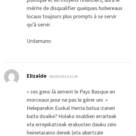
mérite de disqualifier quelques hobereaux
locaux toujours plus prompts à se servir
qu’à servir.
Urdamuno
dit :
Elizalde
08/04/2016 à 22:40
« ces gens-là aiment le Pays Basque en
morceaux pour ne pas le gérer uni »
Heleparekin Euskal Herria batua izanen
baita doaike? Holako esaldien erraiteak
eta errepikatzeak erakusten dauku zein
heinetaraino denek (eta abertzale