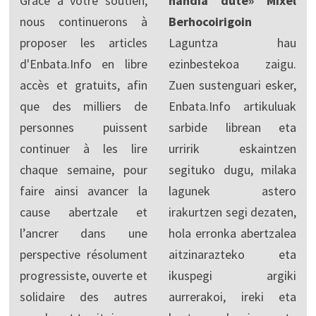
Grâce à votre soutien,
handia dute» Mixel
nous continuerons à
Berhocoirigoin
proposer les articles
Laguntza hau
d'Enbata.Info en libre
ezinbestekoa zaigu.
accès et gratuits, afin
Zuen sustenguari esker,
que des milliers de
Enbata.Info artikuluak
personnes puissent
sarbide librean eta
continuer à les lire
urririk eskaintzen
chaque semaine, pour
segituko dugu, milaka
faire ainsi avancer la
lagunek astero
cause abertzale et
irakurtzen segi dezaten,
l’ancrer dans une
hola erronka abertzalea
perspective résolument
aitzinarazteko eta
progressiste, ouverte et
ikuspegi argiki
solidaire des autres
aurrerakoi, ireki eta