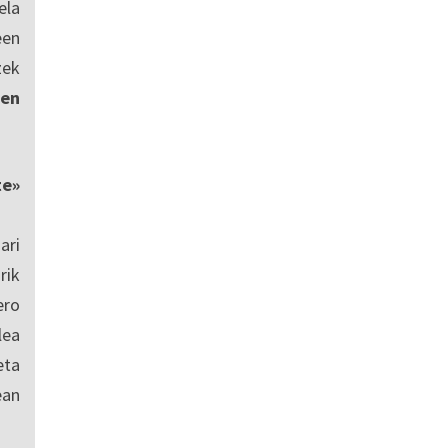
ela
een
zek
en
te»
ari
rik
ero
lea
eta
ean