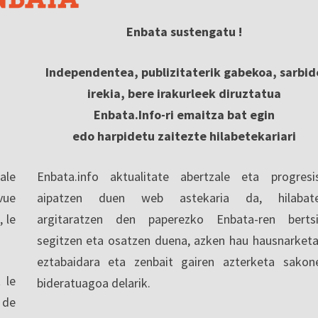
Enbata sustengatu !
Independentea, publizitaterik gabekoa, sarbid
irekia, bere irakurleek diruztatua
Enbata.Info-ri emaitza bat egin
edo harpidetu zaitezte hilabetekariari
ale
Enbata.info aktualitate abertzale eta progresi
vue
aipatzen duen web astekaria da, hilabate
, le
argitaratzen den paperezko Enbata-ren berts
segitzen eta osatzen duena, azken hau hausnarketa
eztabaidara eta zenbait gairen azterketa sakon
 le
bideratuagoa delarik.
 de