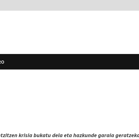
RO
ntzitzen krisia bukatu dela eta hazkunde garaia geratzek