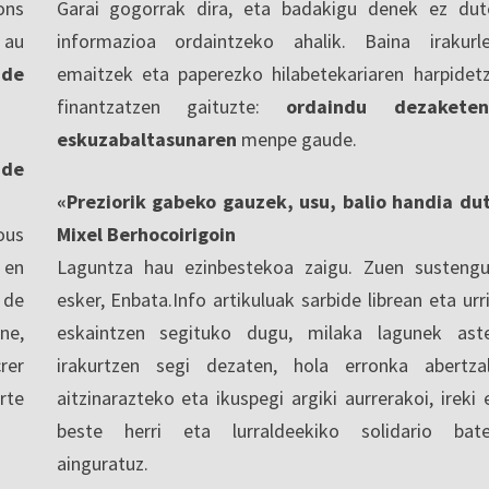
ons
Garai gogorrak dira, eta badakigu denek ez dut
 au
informazioa ordaintzeko ahalik. Baina irakurl
 de
emaitzek eta paperezko hilabetekariaren harpidet
finantzatzen gaituzte:
ordaindu dezaketen
eskuzabaltasunaren
menpe gaude.
nde
«Preziorik gabeko gauzek, usu, balio handia du
ous
Mixel Berhocoirigoin
 en
Laguntza hau ezinbestekoa zaigu. Zuen sustengu
 de
esker, Enbata.Info artikuluak sarbide librean eta urri
ne,
eskaintzen segituko dugu, milaka lagunek ast
rer
irakurtzen segi dezaten, hola erronka abertza
rte
aitzinarazteko eta ikuspegi argiki aurrerakoi, ireki 
beste herri eta lurraldeekiko solidario bat
ainguratuz.