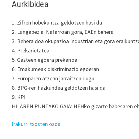
Aurkibidea
1. Zifren hobekuntza geldotzen hasi da
2. Langabezia: Nafarroan gora, EAEn behera
3. Behera doa okupazioa Industrian eta gora eraikuntz
4. Prekarietatea
5. Gazteen egoera prekarioa
6. Emakumeak diskriminazio egoeran
7. Europaren atzean jarraitzen dugu
8. BPG-ren hazkundea geldotzen hasi da
9. KPI
HILAREN PUNTAKO GAIA: HEHko gizarte babesaren eh
Irakurri txosten osoa