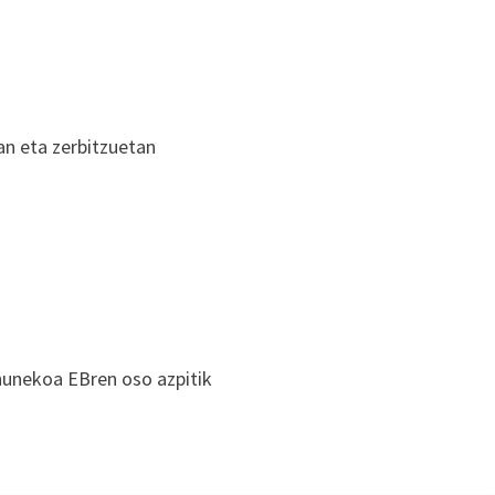
an eta zerbitzuetan
unekoa EBren oso azpitik