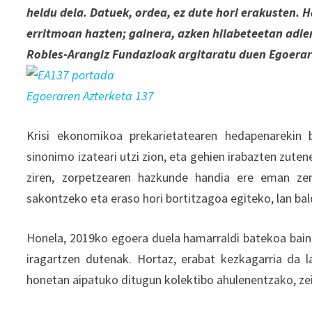
heldu dela. Datuek, ordea, ez dute hori erakusten.
erritmoan hazten; gainera, azken hilabeteetan adi
Robles-Arangiz Fundazioak argitaratu duen Egoerare
Egoeraren Azterketa 137
Krisi ekonomikoa prekarietatearen hedapenarekin b
sinonimo izateari utzi zion, eta gehien irabazten zut
ziren, zorpetzearen hazkunde handia ere eman zen.
sakontzeko eta eraso hori bortitzagoa egiteko, lan bal
Honela, 2019ko egoera duela hamarraldi batekoa baino 
iragartzen dutenak. Hortaz, erabat kezkagarria da la
honetan aipatuko ditugun kolektibo ahulenentzako, ze