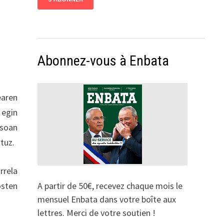
Abonnez-vous à Enbata
earen
 egin
asoan
tuz.
rrela
osten
A partir de 50€, recevez chaque mois le
mensuel Enbata dans votre boîte aux
lettres. Merci de votre soutien !