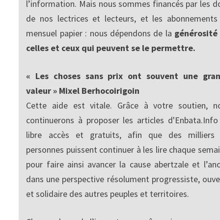
l’information. Mais nous sommes financés par les d
de nos lectrices et lecteurs, et les abonnements
mensuel papier : nous dépendons de la
générosité
celles et ceux qui peuvent se le permettre.
« Les choses sans prix ont souvent une gra
valeur » Mixel Berhocoirigoin
Cette aide est vitale. Grâce à votre soutien, n
continuerons à proposer les articles d'Enbata.Info
libre accès et gratuits, afin que des milliers
personnes puissent continuer à les lire chaque semai
pour faire ainsi avancer la cause abertzale et l’anc
dans une perspective résolument progressiste, ouve
et solidaire des autres peuples et territoires.