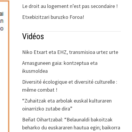
Le droit au logement n’est pas secondaire !
Etxebizitzari buruzko Foroa!
Vidéos
Niko Etxart eta EHZ, transmisioa urtez urte
Arnasguneen gaia: kontzeptua eta
ikusmoldea
Diversité écologique et diversité culturelle :
même combat !
“Zuhaitzak eta arbolak euskal kulturaren
oinarrizko zutabe dira”
Beñat Oihartzabal: “Belaunaldi bakoitzak
beharko du euskararen hautua egin; baikorra