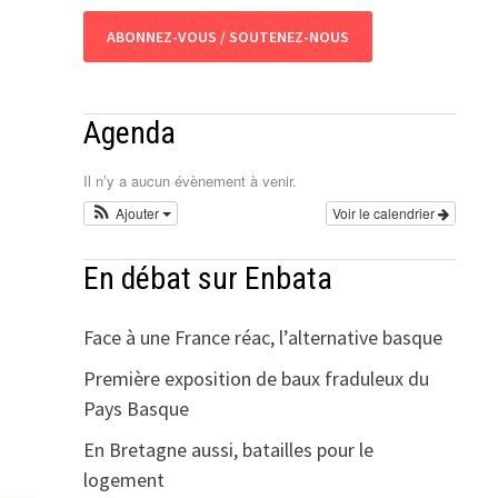
ABONNEZ-VOUS / SOUTENEZ-NOUS
Agenda
Il n’y a aucun évènement à venir.
Ajouter
Voir le calendrier
En débat sur Enbata
Face à une France réac, l’alternative basque
Première exposition de baux fraduleux du
Pays Basque
En Bretagne aussi, batailles pour le
logement