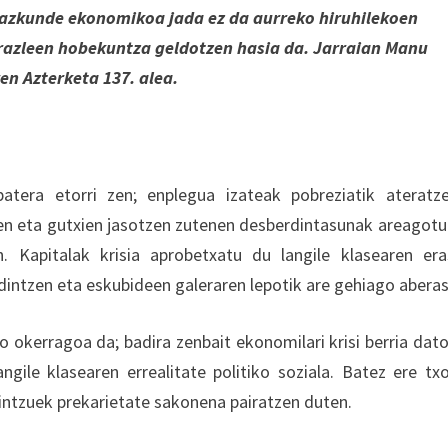
 Hazkunde ekonomikoa jada ez da aurreko hiruhilekoen
erazleen hobekuntza geldotzen hasia da. Jarraian Manu
n Azterketa 137. alea.
atera etorri zen; enplegua izateak pobreziatik ateratz
enen eta gutxien jasotzen zutenen desberdintasunak areagotu
 Kapitalak krisia aprobetxatu du langile klasearen er
dintzen eta eskubideen galeraren lepotik are gehiago aberas
okerragoa da; badira zenbait ekonomilari krisi berria dato
ngile klasearen errealitate politiko soziala. Batez ere tx
intzuek prekarietate sakonena pairatzen duten.