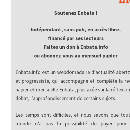
Soutenez Enbata !
Indépendant, sans pub, en accès libre,
financé par ses lecteurs
Faites un don à Enbata.info
ou abonnez-vous au mensuel papier
Enbata.info est un webdomadaire d’actualité abertz
et progressiste, qui accompagne et complète la re
papier et mensuelle Enbata, plus axée sur la réflexion
débat, l’approfondissement de certains sujets.
Les temps sont difficiles, et nous savons que tout
monde n’a pas la possibilité de payer pour