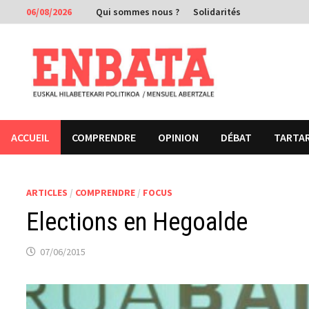
Passer
06/08/2026
Qui sommes nous ?
Solidarités
au
contenu
ACCUEIL
COMPRENDRE
OPINION
DÉBAT
TARTA
ARTICLES
/
COMPRENDRE
/
FOCUS
Elections en Hegoalde
07/06/2015