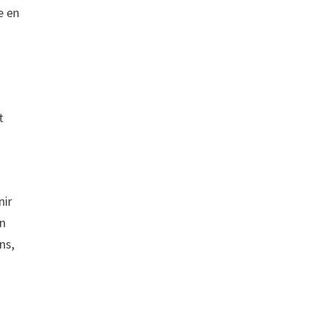
e en
t
nir
en
ns,