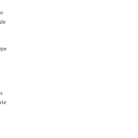
en
 de
ype
es
ute