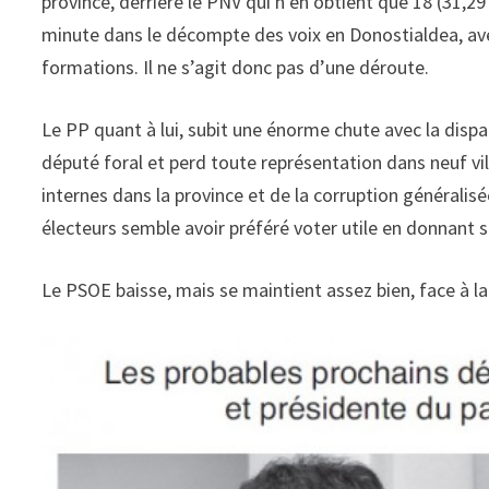
province, derrière le PNV qui n’en obtient que 18 (31,29
minute dans le décompte des voix en Donostialdea, ave
formations. Il ne s’agit donc pas d’une déroute.
Le PP quant à lui, subit une énorme chute avec la dispar
député foral et perd toute représentation dans neuf vi
internes dans la province et de la corruption généralisé
électeurs semble avoir préféré voter utile en donnant s
Le PSOE baisse, mais se maintient assez bien, face à