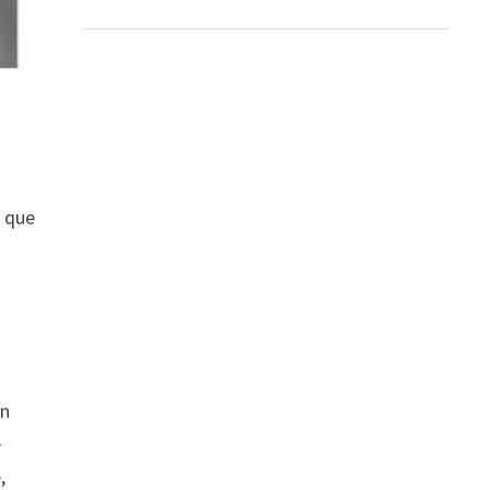
n que
on
e
,