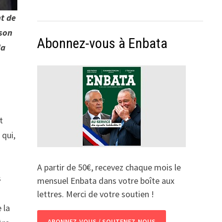
nt de
 son
Abonnez-vous à Enbata
la
t
 qui,
A partir de 50€, recevez chaque mois le
s
mensuel Enbata dans votre boîte aux
lettres. Merci de votre soutien !
 la
ABONNEZ-VOUS / SOUTENEZ-NOUS