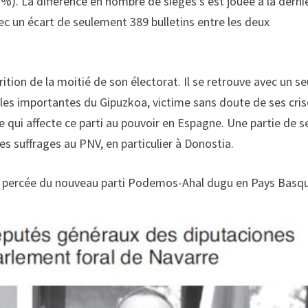
 %). La différence en nombre de sièges s’est jouée à la derni
c un écart de seulement 389 bulletins entre les deux
ition de la moitié de son électorat. Il se retrouve avec un se
lles importantes du Gipuzkoa, victime sans doute de ses cri
e qui affecte ce parti au pouvoir en Espagne. Une partie de s
es suffrages au PNV, en particulier à Donostia.
 la percée du nouveau parti Podemos-Ahal dugu en Pays Basq