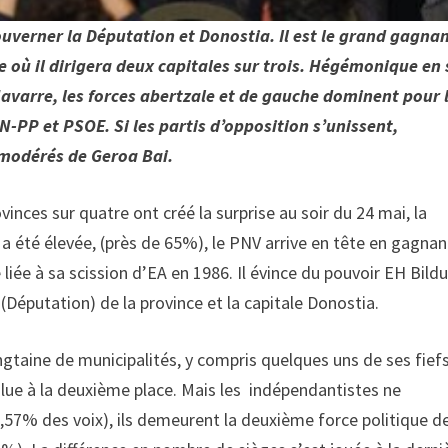
uverner la Députation et Donostia. Il est le grand gagna
ù il dirigera deux capitales sur trois. Hégémonique en
 Navarre, les forces abertzale et de gauche dominent pour 
-PP et PSOE. Si les partis d’opposition s’unissent,
e modérés de Geroa Bai.
vinces sur quatre ont créé la surprise au soir du 24 mai, la
 a été élevée, (près de 65%), le PNV arrive en tête en gagnan
 liée à sa scission d’EA en 1986. Il évince du pouvoir EH Bildu
(Députation) de la province et la capitale Donostia.
ngtaine de municipalités, y compris quelques uns de ses fief
ue à la deuxième place. Mais les indépendantistes ne
,57% des voix), ils demeurent la deuxième force politique de