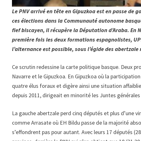
Le PNV arrivé en tête en Gipuzkoa est en passe de go
ces élections dans la Communauté autonome basque o
fief biscayen, il récupère la Députation d’Araba. En
première fois les deux formations espagnolistes, UPN
l’alternance est possible, sous l’égide des abertzal
Ce scrutin redessine la carte politique basque. Deux pro
Navarre et le Gipuzkoa. En Gipuzkoa où la participation
quatre élus foraux et digère ainsi une situation affaiblie
depuis 2011, dirigeait en minorité les Juntes générales 
La gauche abertzale perd cinq députés et plus d’une vi
comme Arrasate où EH Bildu passe de la majorité absol
s’effondrent pas pour autant. Avec leurs 17 députés (28