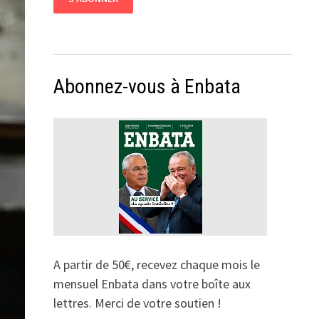
Abonnez-vous à Enbata
A partir de 50€, recevez chaque mois le
mensuel Enbata dans votre boîte aux
lettres. Merci de votre soutien !