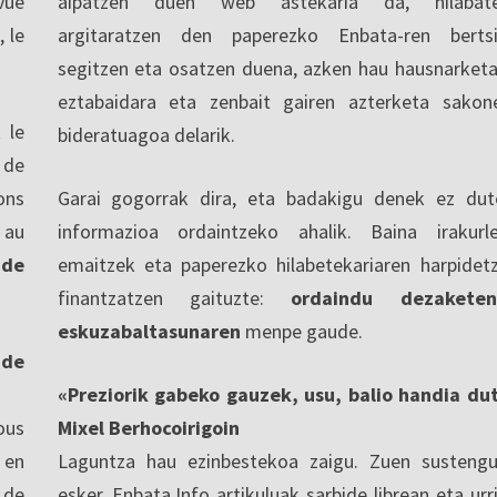
vue
aipatzen duen web astekaria da, hilabate
, le
argitaratzen den paperezko Enbata-ren berts
segitzen eta osatzen duena, azken hau hausnarketa
eztabaidara eta zenbait gairen azterketa sakon
 le
bideratuagoa delarik.
 de
ons
Garai gogorrak dira, eta badakigu denek ez dut
 au
informazioa ordaintzeko ahalik. Baina irakurl
 de
emaitzek eta paperezko hilabetekariaren harpidet
finantzatzen gaituzte:
ordaindu dezaketen
eskuzabaltasunaren
menpe gaude.
nde
«Preziorik gabeko gauzek, usu, balio handia du
ous
Mixel Berhocoirigoin
 en
Laguntza hau ezinbestekoa zaigu. Zuen sustengu
 de
esker, Enbata.Info artikuluak sarbide librean eta urri