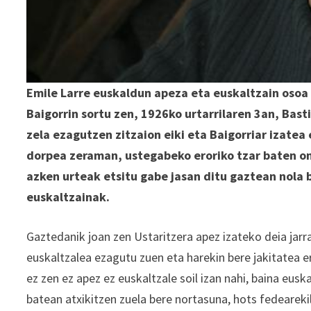
Emile Larre euskaldun apeza eta euskaltzain osoa
Baigorrin sortu zen, 1926ko urtarrilaren 3an, Bast
zela ezagutzen zitzaion eiki eta Baigorriar izatea
dorpea zeraman, ustegabeko eroriko tzar baten on
azken urteak etsitu gabe jasan ditu gaztean nola
euskaltzainak.
Gaztedanik joan zen Ustaritzera apez izateko deia jarra
euskaltzalea ezagutu zuen eta harekin bere jakitatea 
ez zen ez apez ez euskaltzale soil izan nahi, baina eusk
batean atxikitzen zuela bere nortasuna, hots fedear