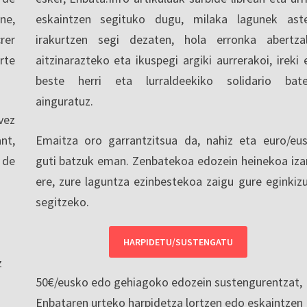
ne,
eskaintzen segituko dugu, milaka lagunek ast
rer
irakurtzen segi dezaten, hola erronka abertza
rte
aitzinarazteko eta ikuspegi argiki aurrerakoi, ireki 
beste herri eta lurraldeekiko solidario bat
ainguratuz.
vez
nt,
Emaitza oro garrantzitsua da, nahiz eta euro/eu
 de
guti batzuk eman. Zenbatekoa edozein heinekoa iza
ere, zure laguntza ezinbestekoa zaigu gure eginkiz
segitzeko.
HARPIDETU/SUSTENGATU
z
50€/eusko edo gehiagoko edozein sustengurentzat,
Enbataren urteko harpidetza lortzen edo eskaintzen