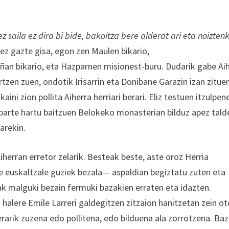
z saila ez dira bi bide, bakoitza bere alderat ari eta noizten
pez gazte gisa, egon zen Maulen bikario,
ñan bikario, eta Hazparnen misionest-buru. Dudarik gabe Ai
rtzen zuen, ondotik Irisarrin eta Donibane Garazin izan zitue
ini zion pollita Aiherra herriari berari. Eliz testuen itzulpen
k parte hartu baitzuen Belokeko monasterian bilduz apez tald
uarekin.
herran erretor zelarik. Besteak beste, aste oroz Herria
e euskaltzale guziek bezala— aspaldian begiztatu zuten eta
ak malguki bezain fermuki bazakien erraten eta idazten.
 halere Emile Larreri galdegitzen zitzaion hanitzetan zein ot
rarik zuzena edo pollitena, edo bilduena ala zorrotzena. Ba