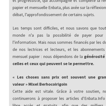
et progressiste, qui accompagne et complète la re
papier et mensuelle Enbata, plus axée sur la réflexion
débat, l’approfondissement de certains sujets.
Les temps sont difficiles, et nous savons que tout
monde n’a pas la possibilité de payer pour
l’information. Mais nous sommes financés par les d
de nos lectrices et lecteurs, et les abonnements
mensuel papier : nous dépendons de la
générosité
celles et ceux qui peuvent se le permettre.
« Les choses sans prix ont souvent une gra
valeur » Mixel Berhocoirigoin
Cette aide est vitale. Grâce à votre soutien, n
continuerons à proposer les articles d'Enbata.Info
libre accès et gratuits, afin que des milliers