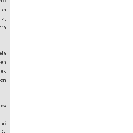
ro
ioa
ra,
era
ela
een
zek
en
te»
ari
rik