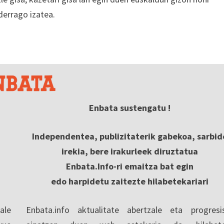
derrago izatea.
Enbata sustengatu !
Independentea, publizitaterik gabekoa, sarbid
irekia, bere irakurleek diruztatua
Enbata.Info-ri emaitza bat egin
edo harpidetu zaitezte hilabetekariari
ale
Enbata.info aktualitate abertzale eta progresi