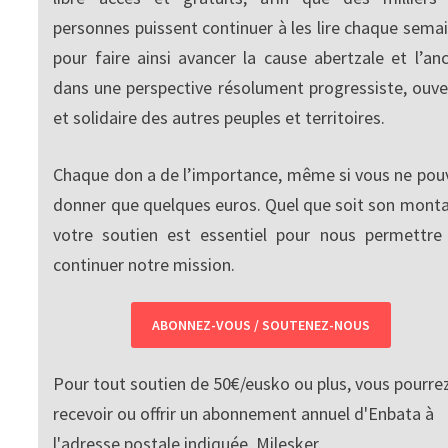
personnes puissent continuer à les lire chaque semai
pour faire ainsi avancer la cause abertzale et l’anc
dans une perspective résolument progressiste, ouve
et solidaire des autres peuples et territoires.
Chaque don a de l’importance, même si vous ne pou
donner que quelques euros. Quel que soit son monta
votre soutien est essentiel pour nous permettre
continuer notre mission.
ABONNEZ-VOUS / SOUTENEZ-NOUS
Pour tout soutien de 50€/eusko ou plus, vous pourre
recevoir ou offrir un abonnement annuel d'Enbata à
l'adresse postale indiquée. Milesker.