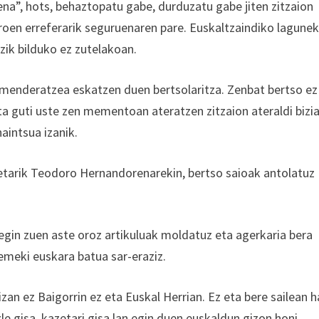
a”, hots, behaztopatu gabe, durduzatu gabe jiten zitzaion
roen erreferarik seguruenaren pare. Euskaltzaindiko lagune
zik bilduko ez zutelakoan.
 menderatzea eskatzen duen bertsolaritza. Zenbat bertso ez
ta guti uste zen mementoan ateratzen zitzaion ateraldi bizi
haintsua izanik.
enetarik Teodoro Hernandorenarekin, bertso saioak antolatuz
 egin zuen aste oroz artikuluak moldatuz eta agerkaria bera
 emeki euskara batua sar-eraziz.
 izan ez Baigorrin ez eta Euskal Herrian. Ez eta bere sailean h
azle gisa, kazetari gisa lan egin duen euskaldun gizon honi