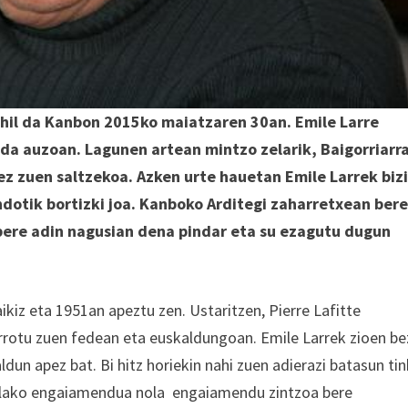
 hil da Kanbon 2015ko maiatzaren 30an. Emile Larre
ida auzoan. Lagunen artean mintzo zelarik, Baigorriarr
 ez zuen saltzekoa. Azken urte hauetan Emile Larrek biz
dotik bortizki joa. Kanboko Arditegi zaharretxean ber
 bere adin nagusian dena pindar eta su ezagutu dugun
ikiz eta 1951an apeztu zen. Ustaritzen, Pierre Lafitte
errotu zuen fedean eta euskaldungoan. Emile Larrek zioen be
aldun apez bat. Bi hitz horiekin nahi zuen adierazi batasun ti
ekilako engaiamendua nola engaiamendu zintzoa bere