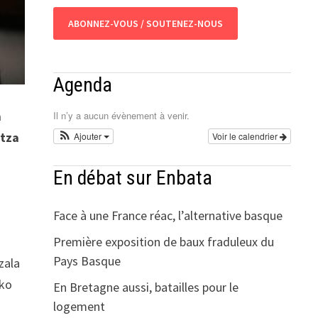
ABONNEZ-VOUS / SOUTENEZ-NOUS
Agenda
a
Il n’y a aucun évènement à venir.
itza
Ajouter
Voir le calendrier
e
En débat sur Enbata
Face à une France réac, l’alternative basque
Première exposition de baux fraduleux du
Pays Basque
zala
nko
En Bretagne aussi, batailles pour le
logement