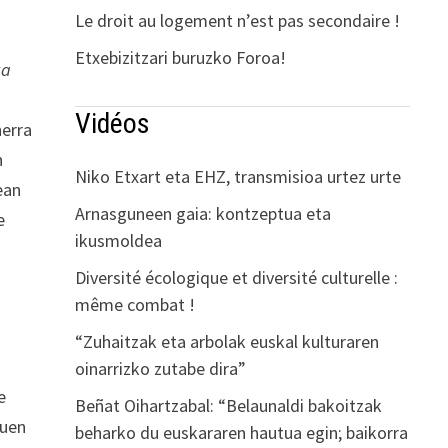
Le droit au logement n’est pas secondaire !
Etxebizitzari buruzko Foroa!
ka
Vidéos
herra
n
Niko Etxart eta EHZ, transmisioa urtez urte
ean
Arnasguneen gaia: kontzeptua eta
e
ikusmoldea
Diversité écologique et diversité culturelle :
même combat !
“Zuhaitzak eta arbolak euskal kulturaren
oinarrizko zutabe dira”
e
Beñat Oihartzabal: “Belaunaldi bakoitzak
zuen
beharko du euskararen hautua egin; baikorra