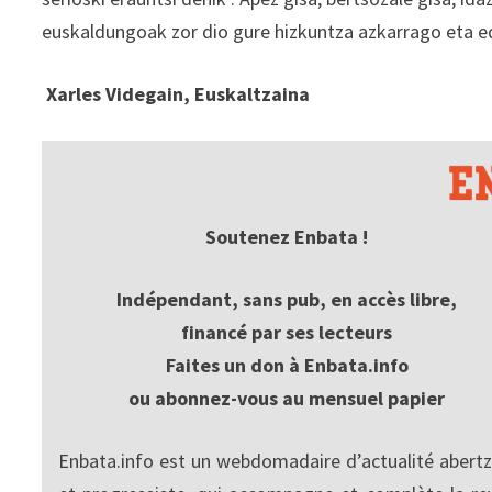
euskaldungoak zor dio gure hizkuntza azkarrago eta e
Xarles Videgain, Euskaltzaina
Soutenez Enbata !
Indépendant, sans pub, en accès libre,
financé par ses lecteurs
Faites un don à Enbata.info
ou abonnez-vous au mensuel papier
Enbata.info est un webdomadaire d’actualité abertz