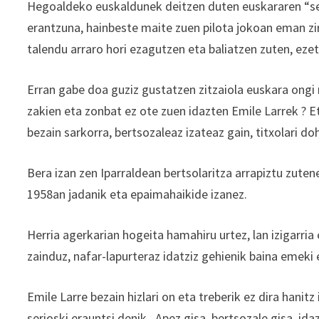
Hegoaldeko euskaldunek deitzen duten euskararen “sen
erantzuna, hainbeste maite zuen pilota jokoan eman zi
talendu arraro hori ezagutzen eta baliatzen zuten, ezet
Erran gabe doa guziz gustatzen zitzaiola euskara ongi
zakien eta zonbat ez ote zuen idazten Emile Larrek ? E
bezain sarkorra, bertsozaleaz izateaz gain, titxolari do
Bera izan zen Iparraldean bertsolaritza arrapiztu zut
1958an jadanik eta epaimahaikide izanez.
Herria agerkarian hogeita hamahiru urtez, lan izigarria
zainduz, nafar-lapurteraz idatziz gehienik baina emeki
Emile Larre bezain hizlari on eta treberik ez dira hanitz
serioski erauntsi denik . Apez gisa, bertsozale gisa, id