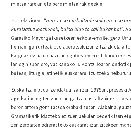
mintzairarekin eta bere mintzairakideekin.
Horrela zioen : “
Beraz ene euskaltzale saila eta ene ape
kurutzatuz loazkenak, baina bide ta sail bakar bat
”. A
Garaziko Mayorga ikasetxean eskola-emaile, gero Urru
herrian igan urteak oso aberatsak izan zitzaizkiola aito
karguak ez baldinbazituen gutiesten ere. Liburua ere eska
lan egin zuen ere, Vatikanoko II. Kontzilioaren ondoti
batean, liturgia latinetik euskarara itzultzeko helburur
Euskaltzain osoa izendatua izan zen 1975an, preseski Ai
agerkarian egiten zuen lan gaitza euskaltzainek —best
beren artera gomitatzea erabaki zuten. Alabaina, gauz
Gramatikarik idazteko ez zuen sekulan xederik izan eta
zen zerbaiten adierazteko euskaraz izan zitekeen mane