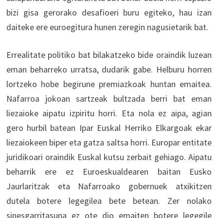
bizi gisa gerorako desafioeri buru egiteko, hau izan
daiteke ere euroegitura hunen zeregin nagusietarik bat.
Errealitate politiko bat bilakatzeko bide oraindik luzean
eman beharreko urratsa, dudarik gabe. Helburu horren
lortzeko hobe begirune premiazkoak huntan emaitea.
Nafarroa jokoan sartzeak bultzada berri bat eman
liezaioke aipatu izpiritu horri. Eta nola ez aipa, agian
gero hurbil batean Ipar Euskal Herriko Elkargoak ekar
liezaiokeen biper eta gatza saltsa horri. Europar entitate
juridikoari oraindik Euskal kutsu zerbait gehiago. Aipatu
beharrik ere ez Euroeskualdearen baitan Eusko
Jaurlaritzak eta Nafarroako gobernuek atxikitzen
dutela botere legegilea bete betean. Zer nolako
sinesgarritasuna ez ote dio emaiten botere legegile