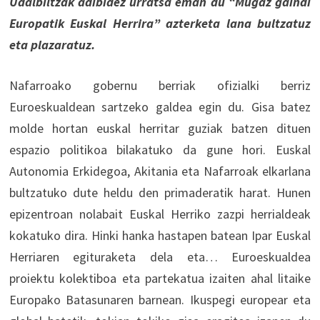
Udalbiltzak adibidez urratsa eman du “Mugaz gaindi
Europatik Euskal Herrira” azterketa lana bultzatuz
eta plazaratuz.
Nafarroako gobernu berriak ofizialki berriz
Euroeskualdean sartzeko galdea egin du. Gisa batez
molde hortan euskal herritar guziak batzen dituen
espazio politikoa bilakatuko da gune hori. Euskal
Autonomia Erkidegoa, Akitania eta Nafarroak elkarlana
bultzatuko dute heldu den primaderatik harat. Hunen
epizentroan nolabait Euskal Herriko zazpi herrialdeak
kokatuko dira. Hinki hanka hastapen batean Ipar Euskal
Herriaren egituraketa dela eta… Euroeskualdea
proiektu kolektiboa eta partekatua izaiten ahal litaike
Europako Batasunaren barnean. Ikuspegi europear eta