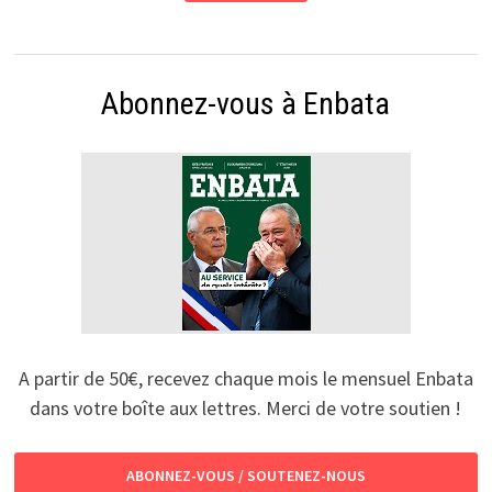
Abonnez-vous à Enbata
A partir de 50€, recevez chaque mois le mensuel Enbata
dans votre boîte aux lettres. Merci de votre soutien !
ABONNEZ-VOUS / SOUTENEZ-NOUS