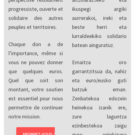
progressiste, ouverte et
ikuspegi argiki
solidaire des autres
aurrerakoi, ireki eta
peuples et territoires.
beste herri eta
lurraldeekiko solidario
Chaque don a de
batean ainguratuz.
l’importance, même si
vous ne pouvez donner
Emaitza oro
que quelques euros.
garrantzitsua da, nahiz
Quel que soit son
eta euro/eusko guti
montant, votre soutien
batzuk eman.
est essentiel pour nous
Zenbatekoa edozein
permettre de continuer
heinekoa izanik ere,
notre mission.
zure laguntza
ezinbestekoa zaigu
gure eginkizuna
ABONNEZ-VOUS /