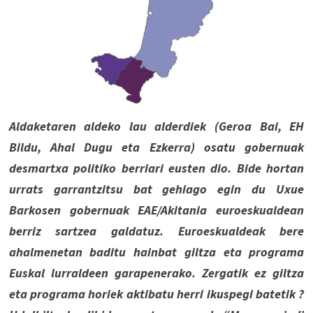
Aldaketaren aldeko lau alderdiek (Geroa Bai, EH
Bildu, Ahal Dugu eta Ezkerra) osatu gobernuak
desmartxa politiko berriari eusten dio. Bide hortan
urrats garrantzitsu bat gehiago egin du Uxue
Barkosen gobernuak EAE/Akitania euroeskualdean
berriz sartzea galdatuz. Euroeskualdeak bere
ahalmenetan baditu hainbat giltza eta programa
Euskal lurraldeen garapenerako. Zergatik ez giltza
eta programa horiek aktibatu herri ikuspegi batetik ?