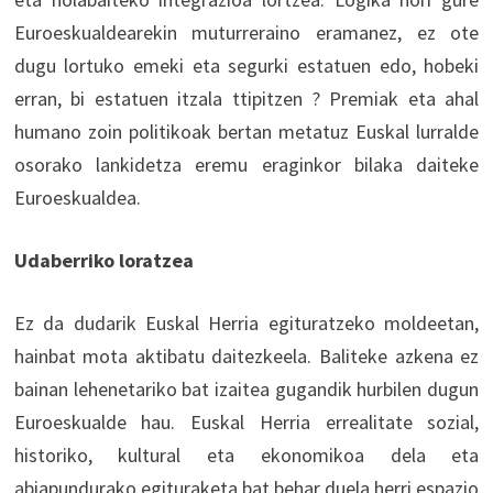
Euroeskualdearekin muturreraino eramanez, ez ote
dugu lortuko emeki eta segurki estatuen edo, hobeki
erran, bi estatuen itzala ttipitzen ? Premiak eta ahal
humano zoin politikoak bertan metatuz Euskal lurralde
osorako lankidetza eremu eraginkor bilaka daiteke
Euroeskualdea.
Udaberriko loratzea
Ez da dudarik Euskal Herria egituratzeko moldeetan,
hainbat mota aktibatu daitezkeela. Baliteke azkena ez
bainan lehenetariko bat izaitea gugandik hurbilen dugun
Euroeskualde hau. Euskal Herria errealitate sozial,
historiko, kultural eta ekonomikoa dela eta
abiapundurako egituraketa bat behar duela herri espazio