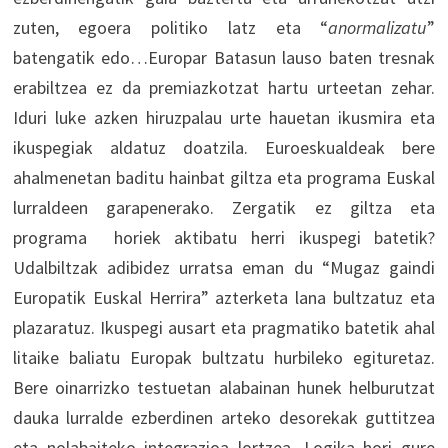
zuten, egoera politiko latz eta “
anormalizatu
”
batengatik edo…Europar Batasun lauso baten tresnak
erabiltzea ez da premiazkotzat hartu urteetan zehar.
Iduri luke azken hiruzpalau urte hauetan ikusmira eta
ikuspegiak aldatuz doatzila. Euroeskualdeak bere
ahalmenetan baditu hainbat giltza eta programa Euskal
lurraldeen garapenerako. Zergatik ez giltza eta
programa horiek aktibatu herri ikuspegi batetik?
Udalbiltzak adibidez urratsa eman du “Mugaz gaindi
Europatik Euskal Herrira” azterketa lana bultzatuz eta
plazaratuz. Ikuspegi ausart eta pragmatiko batetik ahal
litaike baliatu Europak bultzatu hurbileko egituretaz.
Bere oinarrizko testuetan alabainan hunek helburutzat
dauka lurralde ezberdinen arteko desorekak guttitzea
eta nolabaiteko integrazioa lortzea. Logika hori gure