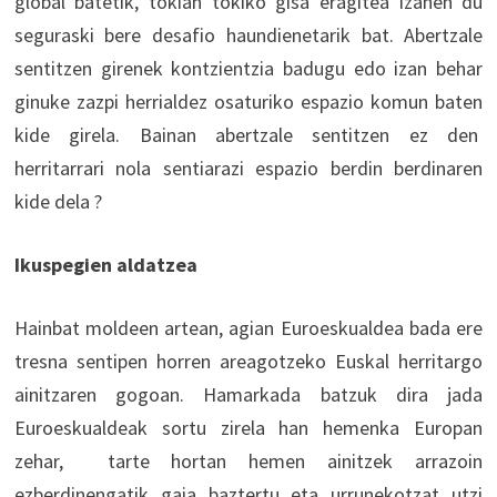
global batetik, tokian tokiko gisa eragitea izanen du
seguraski bere desafio haundienetarik bat. Abertzale
sentitzen girenek kontzientzia badugu edo izan behar
ginuke zazpi herrialdez osaturiko espazio komun baten
kide girela. Bainan abertzale sentitzen ez den
herritarrari nola sentiarazi espazio berdin berdinaren
kide dela ?
Ikuspegien aldatzea
Hainbat moldeen artean, agian Euroeskualdea bada ere
tresna sentipen horren areagotzeko Euskal herritargo
ainitzaren gogoan. Hamarkada batzuk dira jada
Euroeskualdeak sortu zirela han hemenka Europan
zehar, tarte hortan hemen ainitzek arrazoin
ezberdinengatik gaia baztertu eta urrunekotzat utzi