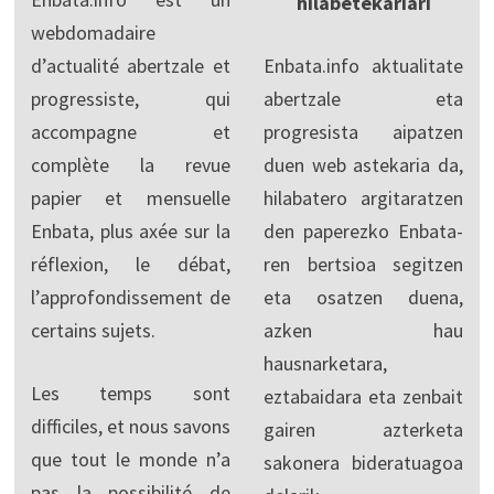
hilabetekariari
webdomadaire
d’actualité abertzale et
Enbata.info aktualitate
progressiste, qui
abertzale eta
accompagne et
progresista aipatzen
complète la revue
duen web astekaria da,
papier et mensuelle
hilabatero argitaratzen
Enbata, plus axée sur la
den paperezko Enbata-
réflexion, le débat,
ren bertsioa segitzen
l’approfondissement de
eta osatzen duena,
certains sujets.
azken hau
hausnarketara,
Les temps sont
eztabaidara eta zenbait
difficiles, et nous savons
gairen azterketa
que tout le monde n’a
sakonera bideratuagoa
pas la possibilité de