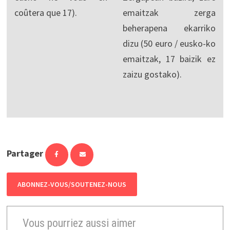
coûtera que 17).
emaitzak zerga
beherapena ekarriko
dizu (50 euro / eusko-ko
emaitzak, 17 baizik ez
zaizu gostako).
Partager
ABONNEZ-VOUS/SOUTENEZ-NOUS
Vous pourriez aussi aimer