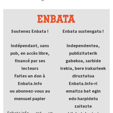
Soutenez Enbata !
Enbata sustengatu !
Indépendant, sans
Independentea,
pub, en accès libre,
publizitaterik
financé par ses
gabekoa, sarbide
lecteurs
irekia, bere irakurleek
Faites un don à
diruztatua
Enbata.info
Enbata.Info-ri
ou abonnez-vous au
emaitza bat egin
mensuel papier
edo harpidetu
zaitezte
Enbata.info est un