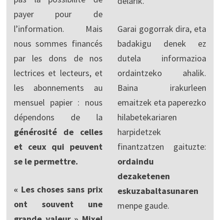
delarik.
payer pour de
l’information. Mais
Garai gogorrak dira, eta
nous sommes financés
badakigu denek ez
par les dons de nos
dutela informazioa
lectrices et lecteurs, et
ordaintzeko ahalik.
les abonnements au
Baina irakurleen
mensuel papier : nous
emaitzek eta paperezko
dépendons de la
hilabetekariaren
générosité de celles
harpidetzek
et ceux qui peuvent
finantzatzen gaituzte:
se le permettre.
ordaindu
dezaketenen
« Les choses sans prix
eskuzabaltasunaren
ont souvent une
menpe gaude.
grande valeur » Mixel