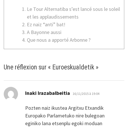
Le Tour Alternatiba s’est lancé sous le soleil
et les applaudissements
Ez naiz “anti” bat!
A Bayonne aussi
Que nous a apporté Arbonne ?
Une réflexion sur «
Euroeskualdetik
»
dit :
Inaki Irazabalbeitia
16/11/2015 à 19:04
Pozten naiz ikustea Argitxu Etxandik
Europako Parlametuko nire bulegoan
eginiko lana etsenplu egoki moduan