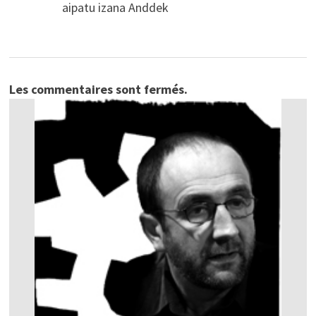
aipatu izana Anddek
Les commentaires sont fermés.