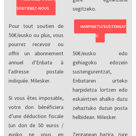
segitzeko.
SOUTENEZ-NOUS
Pour tout soutien de
HARPIDETU/SUSTENGAT
50€/eusko ou plus, vous
U
pourrez recevoir ou
offrir un abonnement
50€/eusko edo
annuel d'Enbata à
gehiagoko edozein
l'adresse postale
sustengurentzat,
indiquée. Milesker.
Enbataren urteko
harpidetza lortzen edo
Si vous êtes imposable,
eskaintzen ahalko duzu
votre don bénéficiera
zehaztuko duzun posta
d’une déduction fiscale
helbidean. Milesker.
(un don de 50 euros /
eusko ne vous en
Zergapean bazira, zure