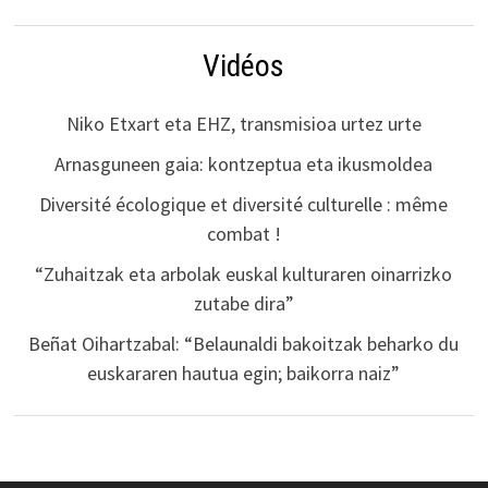
Vidéos
Niko Etxart eta EHZ, transmisioa urtez urte
Arnasguneen gaia: kontzeptua eta ikusmoldea
Diversité écologique et diversité culturelle : même
combat !
“Zuhaitzak eta arbolak euskal kulturaren oinarrizko
zutabe dira”
Beñat Oihartzabal: “Belaunaldi bakoitzak beharko du
euskararen hautua egin; baikorra naiz”