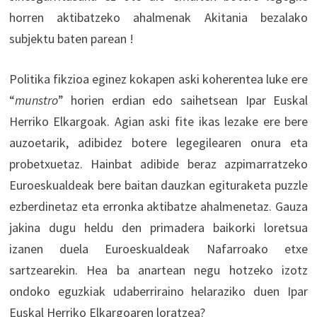
horren aktibatzeko ahalmenak Akitania bezalako
subjektu baten parean !
Politika fikzioa eginez kokapen aski koherentea luke ere
“
munstro
” horien erdian edo saihetsean Ipar Euskal
Herriko Elkargoak. Agian aski fite ikas lezake ere bere
auzoetarik, adibidez botere legegilearen onura eta
probetxuetaz. Hainbat adibide beraz azpimarratzeko
Euroeskualdeak bere baitan dauzkan egituraketa puzzle
ezberdinetaz eta erronka aktibatze ahalmenetaz. Gauza
jakina dugu heldu den primadera baikorki loretsua
izanen duela Euroeskualdeak Nafarroako etxe
sartzearekin. Hea ba anartean negu hotzeko izotz
ondoko eguzkiak udaberriraino helaraziko duen Ipar
Euskal Herriko Elkargoaren loratzea?