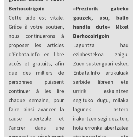
Berhocoirigoin
«Preziorik gabeko
Cette aide est vitale.
gauzek, usu, balio
Grâce à votre soutien,
handia dute» Mixel
nous continuerons à
Berhocoirigoin
proposer les articles
Laguntza hau
d'Enbata.Info en libre
ezinbestekoa zaigu.
accès et gratuits, afin
Zuen sustenguari esker,
que des milliers de
Enbata.Info artikuluak
personnes puissent
sarbide librean eta
continuer à les lire
urririk eskaintzen
chaque semaine, pour
segituko dugu, milaka
faire ainsi avancer la
lagunek astero
cause abertzale et
irakurtzen segi dezaten,
l’ancrer dans une
hola erronka abertzalea
perspective résolument
aitzinarazteko eta