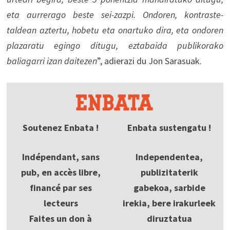
eta aurrerago beste sei-zazpi. Ondoren, kontraste-
taldean aztertu, hobetu eta onartuko dira, eta ondoren
plazaratu egingo ditugu, eztabaida publikorako
baliagarri izan daitezen
”, adierazi du Jon Sarasuak.
Soutenez Enbata !
Enbata sustengatu !
Indépendant, sans
Independentea,
pub, en accès libre,
publizitaterik
financé par ses
gabekoa, sarbide
lecteurs
irekia, bere irakurleek
Faites un don à
diruztatua