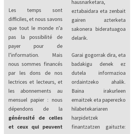
hausnarketara,
Les temps sont
eztabaidara eta zenbait
difficiles, et nous savons
gairen azterketa
que tout le monde n’a
sakonera bideratuagoa
pas la possibilité de
delarik.
payer pour de
l’information. Mais
Garai gogorrak dira, eta
nous sommes financés
badakigu denek ez
par les dons de nos
dutela informazioa
lectrices et lecteurs, et
ordaintzeko ahalik.
les abonnements au
Baina irakurleen
mensuel papier : nous
emaitzek eta paperezko
dépendons de la
hilabetekariaren
générosité de celles
harpidetzek
et ceux qui peuvent
finantzatzen gaituzte: