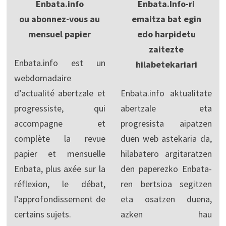
Enbata.info
Enbata.Info-ri
ou abonnez-vous au
emaitza bat egin
mensuel papier
edo harpidetu
zaitezte
Enbata.info est un
hilabetekariari
webdomadaire
d’actualité abertzale et
Enbata.info aktualitate
progressiste, qui
abertzale eta
accompagne et
progresista aipatzen
complète la revue
duen web astekaria da,
papier et mensuelle
hilabatero argitaratzen
Enbata, plus axée sur la
den paperezko Enbata-
réflexion, le débat,
ren bertsioa segitzen
l’approfondissement de
eta osatzen duena,
certains sujets.
azken hau