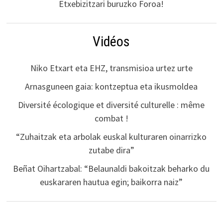
Etxebizitzari buruzko Foroa!
Vidéos
Niko Etxart eta EHZ, transmisioa urtez urte
Arnasguneen gaia: kontzeptua eta ikusmoldea
Diversité écologique et diversité culturelle : même
combat !
“Zuhaitzak eta arbolak euskal kulturaren oinarrizko
zutabe dira”
Beñat Oihartzabal: “Belaunaldi bakoitzak beharko du
euskararen hautua egin; baikorra naiz”