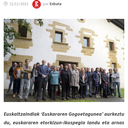
21/11/2022
par
Enbata
Euskaltzaindiak ‘Euskararen Gogoetagunea’ aurkeztu
du, euskararen etorkizun-ikuspegia landu eta arnas