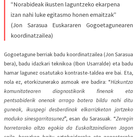
“Norabideak ikusten laguntzeko ekarpena
izan nahi luke egitasmo honen emaitzak”
(Jon Sarasua Euskararen Gogoetagunearen
koordinatzailea)
Gogoetagune berriak badu koordinatzailea (Jon Sarasua
bera), badu idazkari teknikoa (Ibon Usarralde) eta badu
hamar lagunez osatutako kontraste-taldea ere bai. Eta,
nola ez, etorkizunerako asmoak ere badira: “
Hizkuntza
komunitatearen diagnostikorik finenak eta
pentsabiderik onenak arrago batera bildu nahi ditu
guneak, ikuspegi desberdinak elkarrizketan jartzeko
moduko sinesgarritasunez
”, esan du Sarasuak. “
Zeregin
horretarako altzo egokia da Euskaltzaindiaren Jagon
saila, berezkoa baitu eztabaidarako eta gogoetarako