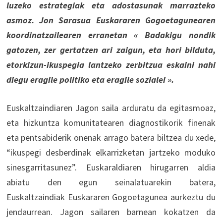
luzeko estrategiak eta adostasunak marrazteko
asmoz. Jon Sarasua Euskararen Gogoetagunearen
koordinatzailearen erranetan « Badakigu nondik
gatozen, zer gertatzen ari zaigun, eta hori bilduta,
etorkizun-ikuspegia lantzeko zerbitzua eskaini nahi
diegu eragile politiko eta eragile sozialei ».
Euskaltzaindiaren Jagon saila arduratu da egitasmoaz,
eta hizkuntza komunitatearen diagnostikorik finenak
eta pentsabiderik onenak arrago batera biltzea du xede,
“ikuspegi desberdinak elkarrizketan jartzeko moduko
sinesgarritasunez”. Euskaraldiaren hirugarren aldia
abiatu den egun seinalatuarekin batera,
Euskaltzaindiak Euskararen Gogoetagunea aurkeztu du
jendaurrean. Jagon sailaren barnean kokatzen da