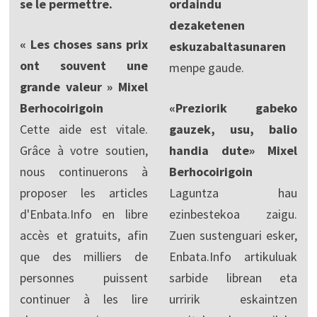
se le permettre.
ordaindu
dezaketenen
« Les choses sans prix
eskuzabaltasunaren
ont souvent une
menpe gaude.
grande valeur » Mixel
Berhocoirigoin
«Preziorik gabeko
Cette aide est vitale.
gauzek, usu, balio
Grâce à votre soutien,
handia dute» Mixel
nous continuerons à
Berhocoirigoin
proposer les articles
Laguntza hau
d'Enbata.Info en libre
ezinbestekoa zaigu.
accès et gratuits, afin
Zuen sustenguari esker,
que des milliers de
Enbata.Info artikuluak
personnes puissent
sarbide librean eta
continuer à les lire
urririk eskaintzen