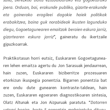
joera. Orduan, bai, erakunde publiko, gizarte-erakunde
eta gainerako eragileei dagokie haiek politikak
erabakitzea, baina guk norabideak ikusten lagunduko
diegu, Gogoetagunearen emaitzak beraien eskura jarriz,
gizartearen eskura jarriz
”, gaineratu du ikertzaile
gipuzkoarrak.
Praktikotasun horri eutsiz, Euskararen Gogoetagunea-
ren lehen emaitza agertu du Jon Sarasuak jendaurrean,
hain zuzen, Euskararen biziberritze prozesuaren
etorkizun ikuspegia ponentzia. Bigarren ponentzia bat
ere ondu dute gunearen kontraste-taldean, hain
zuzen, Euskararen egoeraren diagnostikoaren sintesia,
Olatz Altunak eta Jon Aizpuruak paratuta. “
Datorren
urteari begira, beste 5 ponentzia mahairatuko ditugu,