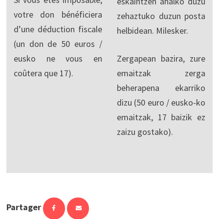
eskaintzen ahalko duzu
votre don bénéficiera
zehaztuko duzun posta
d’une déduction fiscale
helbidean. Milesker.
(un don de 50 euros /
eusko ne vous en
Zergapean bazira, zure
coûtera que 17).
emaitzak zerga
beherapena ekarriko
dizu (50 euro / eusko-ko
emaitzak, 17 baizik ez
zaizu gostako).
Partager