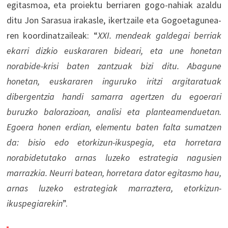
egitasmoa, eta proiektu berriaren gogo-nahiak azaldu
ditu Jon Sarasua irakasle, ikertzaile eta Gogoetagunea-
ren koordinatzaileak: “
XXI. mendeak galdegai berriak
ekarri dizkio euskararen bideari, eta une honetan
norabide-krisi baten zantzuak bizi ditu. Abagune
honetan, euskararen inguruko iritzi argitaratuak
dibergentzia handi samarra agertzen du egoerari
buruzko balorazioan, analisi eta planteamenduetan.
Egoera honen erdian, elementu baten falta sumatzen
da: bisio edo etorkizun-ikuspegia, eta horretara
norabidetutako arnas luzeko estrategia nagusien
marrazkia. Neurri batean, horretara dator egitasmo hau,
arnas luzeko estrategiak marraztera, etorkizun-
ikuspegiarekin
”.