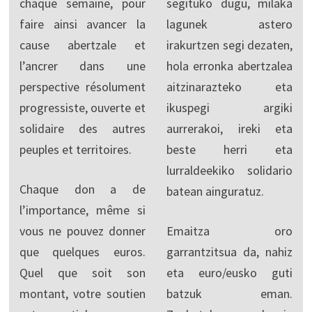
chaque semaine, pour
segituko dugu, milaka
faire ainsi avancer la
lagunek astero
cause abertzale et
irakurtzen segi dezaten,
l’ancrer dans une
hola erronka abertzalea
perspective résolument
aitzinarazteko eta
progressiste, ouverte et
ikuspegi argiki
solidaire des autres
aurrerakoi, ireki eta
peuples et territoires.
beste herri eta
lurraldeekiko solidario
Chaque don a de
batean ainguratuz.
l’importance, même si
vous ne pouvez donner
Emaitza oro
que quelques euros.
garrantzitsua da, nahiz
Quel que soit son
eta euro/eusko guti
montant, votre soutien
batzuk eman.