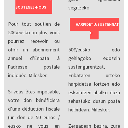
segitzeko.
SOUTENEZ-NOUS
Pour tout soutien de
HARPIDETU/SUSTENGAT
50€/eusko ou plus, vous
U
pourrez recevoir ou
offrir un abonnement
50€/eusko edo
annuel d'Enbata à
gehiagoko edozein
l'adresse postale
sustengurentzat,
indiquée. Milesker.
Enbataren urteko
harpidetza lortzen edo
Si vous êtes imposable,
eskaintzen ahalko duzu
votre don bénéficiera
zehaztuko duzun posta
d’une déduction fiscale
helbidean. Milesker.
(un don de 50 euros /
eusko ne vous en
Zergapean bazira, zure