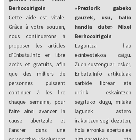
Berhocoirigoin
«Preziorik gabeko
Cette aide est vitale.
gauzek, usu, balio
Grâce à votre soutien,
handia dute» Mixel
nous continuerons à
Berhocoirigoin
proposer les articles
Laguntza hau
d'Enbata.Info en libre
ezinbestekoa zaigu.
accès et gratuits, afin
Zuen sustenguari esker,
que des milliers de
Enbata.Info artikuluak
personnes puissent
sarbide librean eta
continuer à les lire
urririk eskaintzen
chaque semaine, pour
segituko dugu, milaka
faire ainsi avancer la
lagunek astero
cause abertzale et
irakurtzen segi dezaten,
l’ancrer dans une
hola erronka abertzalea
perspective résolument
aitzinarazteko eta