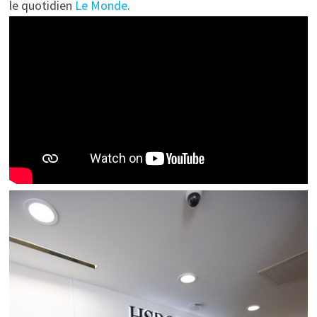
le quotidien
Le Monde
.