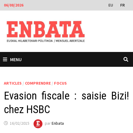
Passer
EU
FR
06/08/2026
au
contenu
MENU
ARTICLES
/
COMPRENDRE
/
FOCUS
Evasion fiscale : saisie Bizi!
chez HSBC
16/02/2015
par
Enbata