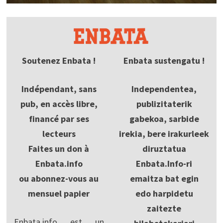
Soutenez Enbata !
Enbata sustengatu !
Indépendant, sans
Independentea,
pub, en accès libre,
publizitaterik
financé par ses
gabekoa, sarbide
lecteurs
irekia, bere irakurleek
Faites un don à
diruztatua
Enbata.info
Enbata.Info-ri
ou abonnez-vous au
emaitza bat egin
mensuel papier
edo harpidetu
zaitezte
Enbata.info est un