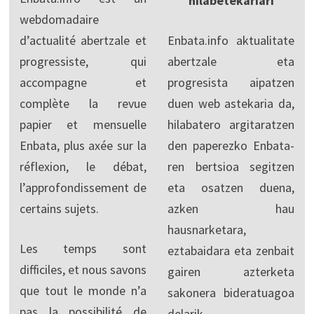
hilabetekariari
webdomadaire
d’actualité abertzale et
Enbata.info aktualitate
progressiste, qui
abertzale eta
accompagne et
progresista aipatzen
complète la revue
duen web astekaria da,
papier et mensuelle
hilabatero argitaratzen
Enbata, plus axée sur la
den paperezko Enbata-
réflexion, le débat,
ren bertsioa segitzen
l’approfondissement de
eta osatzen duena,
certains sujets.
azken hau
hausnarketara,
Les temps sont
eztabaidara eta zenbait
difficiles, et nous savons
gairen azterketa
que tout le monde n’a
sakonera bideratuagoa
pas la possibilité de
delarik.