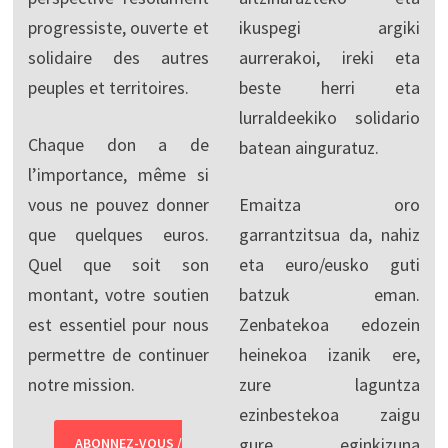
progressiste, ouverte et
ikuspegi argiki
solidaire des autres
aurrerakoi, ireki eta
peuples et territoires.
beste herri eta
lurraldeekiko solidario
Chaque don a de
batean ainguratuz.
l’importance, même si
vous ne pouvez donner
Emaitza oro
que quelques euros.
garrantzitsua da, nahiz
Quel que soit son
eta euro/eusko guti
montant, votre soutien
batzuk eman.
est essentiel pour nous
Zenbatekoa edozein
permettre de continuer
heinekoa izanik ere,
notre mission.
zure laguntza
ezinbestekoa zaigu
gure eginkizuna
ABONNEZ-VOUS /