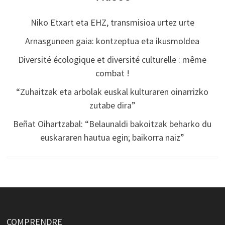
Niko Etxart eta EHZ, transmisioa urtez urte
Arnasguneen gaia: kontzeptua eta ikusmoldea
Diversité écologique et diversité culturelle : même
combat !
“Zuhaitzak eta arbolak euskal kulturaren oinarrizko
zutabe dira”
Beñat Oihartzabal: “Belaunaldi bakoitzak beharko du
euskararen hautua egin; baikorra naiz”
COMPRENDRE