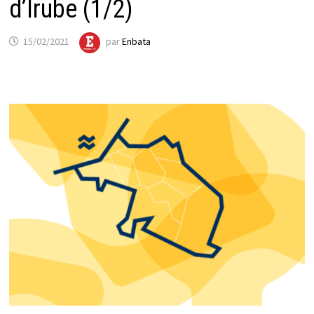
d’Irube (1/2)
15/02/2021
par
Enbata