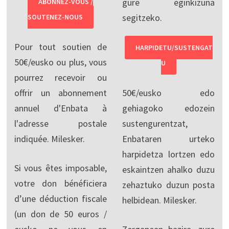
gure eginkizuna
ABONNEZ-VOUS /
segitzeko.
SOUTENEZ-NOUS
Pour tout soutien de
HARPIDETU/SUSTENGAT
50€/eusko ou plus, vous
U
pourrez recevoir ou
offrir un abonnement
50€/eusko edo
annuel d'Enbata à
gehiagoko edozein
l'adresse postale
sustengurentzat,
indiquée. Milesker.
Enbataren urteko
harpidetza lortzen edo
Si vous êtes imposable,
eskaintzen ahalko duzu
votre don bénéficiera
zehaztuko duzun posta
d’une déduction fiscale
helbidean. Milesker.
(un don de 50 euros /