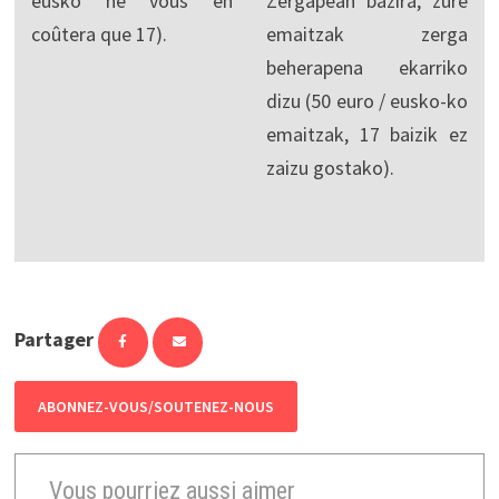
eusko ne vous en
Zergapean bazira, zure
coûtera que 17).
emaitzak zerga
beherapena ekarriko
dizu (50 euro / eusko-ko
emaitzak, 17 baizik ez
zaizu gostako).
Partager
ABONNEZ-VOUS/SOUTENEZ-NOUS
Vous pourriez aussi aimer