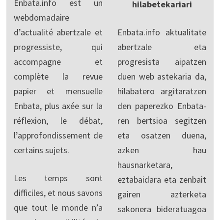
Enbata.info est un
hilabetekariari
webdomadaire
d’actualité abertzale et
Enbata.info aktualitate
progressiste, qui
abertzale eta
accompagne et
progresista aipatzen
complète la revue
duen web astekaria da,
papier et mensuelle
hilabatero argitaratzen
Enbata, plus axée sur la
den paperezko Enbata-
réflexion, le débat,
ren bertsioa segitzen
l’approfondissement de
eta osatzen duena,
certains sujets.
azken hau
hausnarketara,
Les temps sont
eztabaidara eta zenbait
difficiles, et nous savons
gairen azterketa
que tout le monde n’a
sakonera bideratuagoa