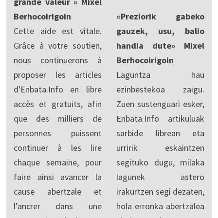
grande valeur » Mixel
Berhocoirigoin
«Preziorik gabeko
Cette aide est vitale.
gauzek, usu, balio
Grâce à votre soutien,
handia dute» Mixel
nous continuerons à
Berhocoirigoin
proposer les articles
Laguntza hau
d'Enbata.Info en libre
ezinbestekoa zaigu.
accès et gratuits, afin
Zuen sustenguari esker,
que des milliers de
Enbata.Info artikuluak
personnes puissent
sarbide librean eta
continuer à les lire
urririk eskaintzen
chaque semaine, pour
segituko dugu, milaka
faire ainsi avancer la
lagunek astero
cause abertzale et
irakurtzen segi dezaten,
l’ancrer dans une
hola erronka abertzalea