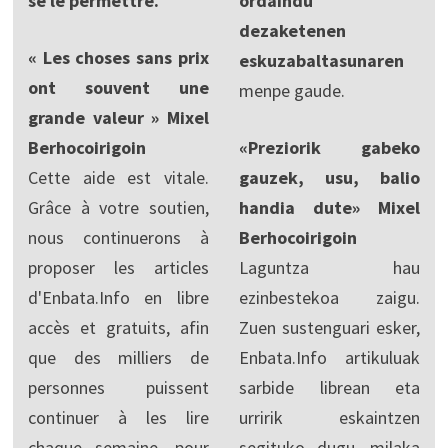
se le permettre.
ordaindu
dezaketenen
« Les choses sans prix
eskuzabaltasunaren
ont souvent une
menpe gaude.
grande valeur » Mixel
Berhocoirigoin
«Preziorik gabeko
Cette aide est vitale.
gauzek, usu, balio
Grâce à votre soutien,
handia dute» Mixel
nous continuerons à
Berhocoirigoin
proposer les articles
Laguntza hau
d'Enbata.Info en libre
ezinbestekoa zaigu.
accès et gratuits, afin
Zuen sustenguari esker,
que des milliers de
Enbata.Info artikuluak
personnes puissent
sarbide librean eta
continuer à les lire
urririk eskaintzen
chaque semaine, pour
segituko dugu, milaka