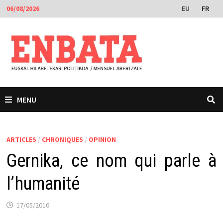
Passer
EU
FR
06/08/2026
au
contenu
MENU
ARTICLES
/
CHRONIQUES
/
OPINION
Gernika, ce nom qui parle à
l’humanité
17/05/2016