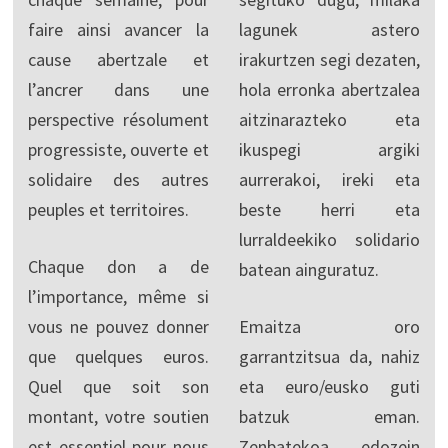
faire ainsi avancer la
lagunek astero
cause abertzale et
irakurtzen segi dezaten,
l’ancrer dans une
hola erronka abertzalea
perspective résolument
aitzinarazteko eta
progressiste, ouverte et
ikuspegi argiki
solidaire des autres
aurrerakoi, ireki eta
peuples et territoires.
beste herri eta
lurraldeekiko solidario
Chaque don a de
batean ainguratuz.
l’importance, même si
vous ne pouvez donner
Emaitza oro
que quelques euros.
garrantzitsua da, nahiz
Quel que soit son
eta euro/eusko guti
montant, votre soutien
batzuk eman.
est essentiel pour nous
Zenbatekoa edozein