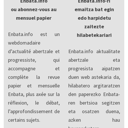
Enbata.info
Enbata.Info-ri
ou abonnez-vous au
emaitza bat egin
mensuel papier
edo harpidetu
zaitezte
Enbata.info est un
hilabetekariari
webdomadaire
d’actualité abertzale et
Enbata.info aktualitate
progressiste, qui
abertzale eta
accompagne et
progresista aipatzen
complète la revue
duen web astekaria da,
papier et mensuelle
hilabatero argitaratzen
Enbata, plus axée sur la
den paperezko Enbata-
réflexion, le débat,
ren bertsioa segitzen
l’approfondissement de
eta osatzen duena,
certains sujets.
azken hau