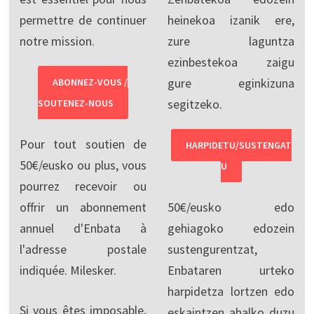
permettre de continuer
heinekoa izanik ere,
notre mission.
zure laguntza
ezinbestekoa zaigu
gure eginkizuna
ABONNEZ-VOUS /
segitzeko.
SOUTENEZ-NOUS
Pour tout soutien de
HARPIDETU/SUSTENGAT
50€/eusko ou plus, vous
U
pourrez recevoir ou
offrir un abonnement
50€/eusko edo
annuel d'Enbata à
gehiagoko edozein
l'adresse postale
sustengurentzat,
indiquée. Milesker.
Enbataren urteko
harpidetza lortzen edo
Si vous êtes imposable,
eskaintzen ahalko duzu