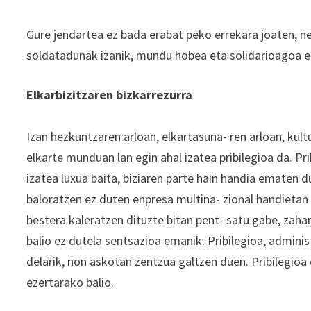
Gure jendartea ez bada erabat peko errekara joaten, ne
soldatadunak izanik, mundu hobea eta solidarioagoa er
Elkarbizitzaren bizkarrezurra
Izan hezkuntzaren arloan, elkartasuna- ren arloan, kult
elkarte munduan lan egin ahal izatea pribilegioa da. Pr
izatea luxua baita, biziaren parte hain handia ematen du
baloratzen ez duten enpresa multina- zional handietan 
bestera kaleratzen dituzte bitan pent- satu gabe, zaha
balio ez dutela sentsazioa emanik. Pribilegioa, adminis
delarik, non askotan zentzua galtzen duen. Pribilegioa
ezertarako balio.