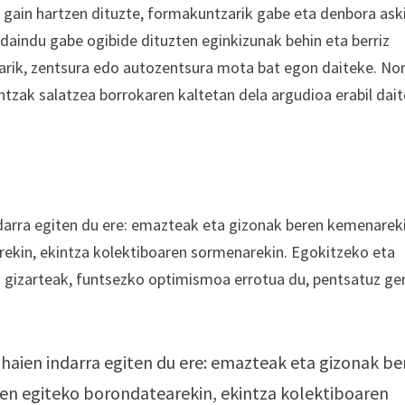
 gain hartzen dituzte, formakuntzarik gabe eta denbora ask
rdaindu gabe ogibide dituzten eginkizunak behin eta berriz
elarik, zentsura edo autozentsura mota bat egon daiteke. No
intzak salatzea borrokaren kaltetan dela argudioa erabil dai
darra egiten du ere: emazteak eta gizonak beren kemenareki
rekin, ekintza kolektiboaren sormenarekin. Egokitzeko eta
u gizarteak, funtsezko optimismoa errotua du, pentsatuz ge
haien indarra egiten du ere: emazteak eta gizonak be
en egiteko borondatearekin, ekintza kolektiboaren