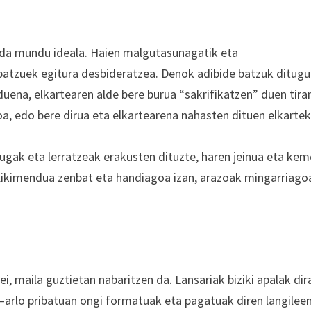
 da mundu ideala. Haien malgutasunagatik eta
batzuek egitura desbideratzea. Denok adibide batzuk ditugu
duena, elkartearen alde bere burua “sakrifikatzen” duen tira
oa, edo bere dirua eta elkartearena nahasten dituen elkarte
ugak eta lerratzeak erakusten dituzte, haren jeinua eta ke
txikimendua zenbat eta handiagoa izan, arazoak mingarriago
ei, maila guztietan nabaritzen da. Lansariak biziki apalak dir
 –arlo pribatuan ongi formatuak eta pagatuak diren langilee