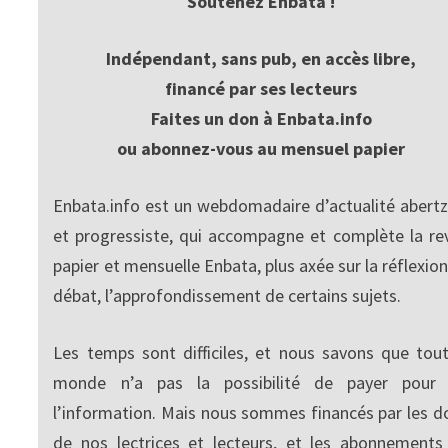
Soutenez Enbata !
Indépendant, sans pub, en accès libre,
financé par ses lecteurs
Faites un don à Enbata.info
ou abonnez-vous au mensuel papier
Enbata.info est un webdomadaire d’actualité abertz
et progressiste, qui accompagne et complète la re
papier et mensuelle Enbata, plus axée sur la réflexion
débat, l’approfondissement de certains sujets.
Les temps sont difficiles, et nous savons que tout
monde n’a pas la possibilité de payer pour
l’information. Mais nous sommes financés par les d
de nos lectrices et lecteurs, et les abonnements