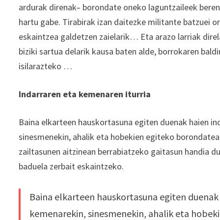
ardurak direnak– borondate oneko laguntzaileek beren
hartu gabe. Tirabirak izan daitezke militante batzuei o
eskaintzea galdetzen zaielarik… Eta arazo larriak dir
biziki sartua delarik kausa baten alde, borrokaren bald
isilarazteko …
Indarraren eta kemenaren iturria
Baina elkarteen hauskortasuna egiten duenak haien in
sinesmenekin, ahalik eta hobekien egiteko borondatea
zailtasunen aitzinean berrabiatzeko gaitasun handia d
baduela zerbait eskaintzeko.
Baina elkarteen hauskortasuna egiten duenak 
kemenarekin, sinesmenekin, ahalik eta hobeki