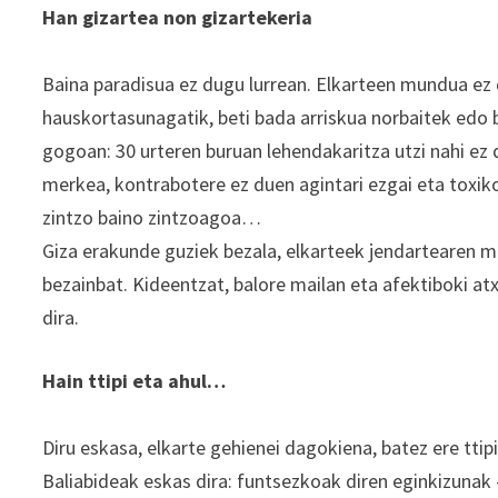
Han gizartea non gizartekeria
Baina paradisua ez dugu lurrean. Elkarteen mundua ez
hauskortasunagatik, beti bada arriskua norbaitek edo 
gogoan: 30 urteren buruan lehendakaritza utzi nahi ez 
merkea, kontrabotere ez duen agintari ezgai eta toxik
zintzo baino zintzoagoa…
Giza erakunde guziek bezala, elkarteek jendartearen m
bezainbat. Kideentzat, balore mailan eta afektiboki a
dira.
Hain ttipi eta ahul…
Diru eskasa, elkarte gehienei dagokiena, batez ere ttipi
Baliabideak eskas dira: funtsezkoak diren eginkizunak