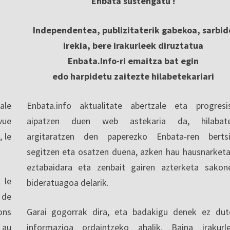
Enbata sustengatu !
Independentea, publizitaterik gabekoa, sarbid
irekia, bere irakurleek diruztatua
Enbata.Info-ri emaitza bat egin
edo harpidetu zaitezte hilabetekariari
ale
Enbata.info aktualitate abertzale eta progresi
vue
aipatzen duen web astekaria da, hilabate
, le
argitaratzen den paperezko Enbata-ren berts
segitzen eta osatzen duena, azken hau hausnarketa
eztabaidara eta zenbait gairen azterketa sakon
 le
bideratuagoa delarik.
 de
ons
Garai gogorrak dira, eta badakigu denek ez dut
 au
informazioa ordaintzeko ahalik. Baina irakurl