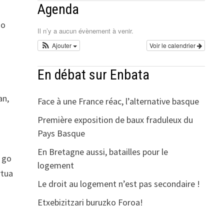
Agenda
do
Il n’y a aucun évènement à venir.
Ajouter
Voir le calendrier
En débat sur Enbata
an,
Face à une France réac, l’alternative basque
Première exposition de baux fraduleux du
Pays Basque
En Bretagne aussi, batailles pour le
- go
logement
rtua
Le droit au logement n’est pas secondaire !
Etxebizitzari buruzko Foroa!