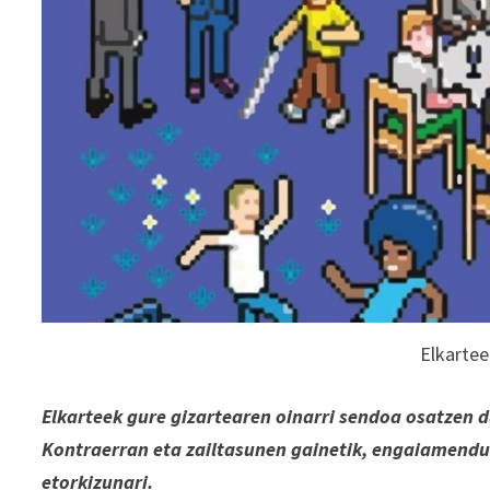
Elkartee
Elkarteek gure gizartearen oinarri sendoa osatzen d
Kontraerran eta zailtasunen gainetik, engaiamendu
etorkizunari.