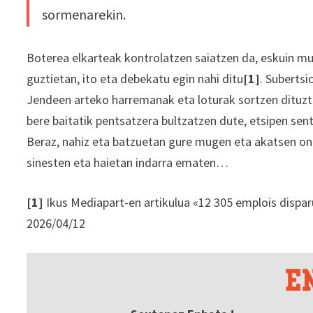
sormenarekin.
Boterea elkarteak kontrolatzen saiatzen da, eskuin mu
guztietan, ito eta debekatu egin nahi ditu
[1]
. Subertsi
Jendeen arteko harremanak eta loturak sortzen dituzt
bere baitatik pentsatzera bultzatzen dute, etsipen se
Beraz, nahiz eta batzuetan gure mugen eta akatsen on
sinesten eta haietan indarra ematen…
[1]
Ikus Mediapart-en artikulua «12 305 emplois disparus
2026/04/12