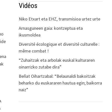
Vidéos
Niko Etxart eta EHZ, transmisioa urtez urte
Arnasguneen gaia: kontzeptua eta
no
ikusmoldea
kide
Diversité écologique et diversité culturelle :
même combat !
mena
“Zuhaitzak eta arbolak euskal kulturaren
ak
oinarrizko zutabe dira”
Beñat Oihartzabal: “Belaunaldi bakoitzak
beharko du euskararen hautua egin; baikorra
naiz”
a.
n