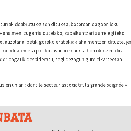
turrak deabrutu egiten ditu eta, boterean dagoen leku
o-ahalmen izugarria dutelako, zapalkuntzari aurre egiteko.
e, auzolana, petik gorako erabakiak ahalmentzen dituzte, j
ntimenduaren eta pasibotasunaren aurka borrokatzen dira.
dorioagatik desbideratu, segi dezagun gure elkarteetan
 en un an : dans le secteur associatif, la grande saignée »