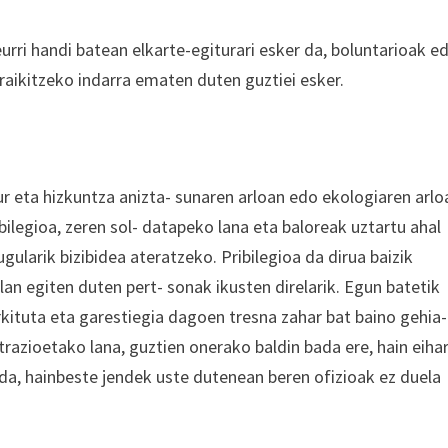
urri handi batean elkarte-egiturari esker da, boluntarioak e
aikitzeko indarra ematen duten guztiei esker.
ur eta hizkuntza anizta- sunaren arloan edo ekologiaren arlo
ibilegioa, zeren sol- datapeko lana eta baloreak uztartu ahal
gularik bizibidea ateratzeko. Pribilegioa da dirua baizik
lan egiten duten pert- sonak ikusten direlarik. Egun batetik
rkituta eta garestiegia dagoen tresna zahar bat baino gehia
trazioetako lana, guztien onerako baldin bada ere, hain eiha
 da, hainbeste jendek uste dutenean beren ofizioak ez duela