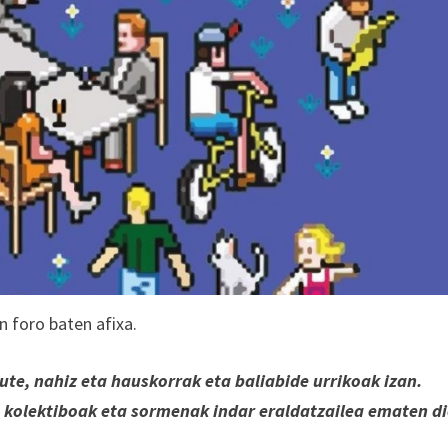
n foro baten afixa.
ute, nahiz eta hauskorrak eta baliabide urrikoak izan.
 kolektiboak eta sormenak indar eraldatzailea ematen d