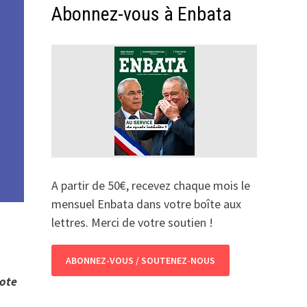
Abonnez-vous à Enbata
A partir de 50€, recevez chaque mois le
mensuel Enbata dans votre boîte aux
lettres. Merci de votre soutien !
ABONNEZ-VOUS / SOUTENEZ-NOUS
iote