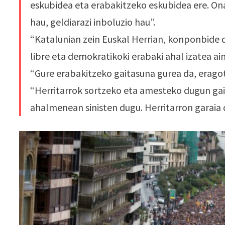
eskubidea eta erabakitzeko eskubidea ere. Onar
hau, geldiarazi inboluzio hau”.
“Katalunian zein Euskal Herrian, konponbide 
libre eta demokratikoki erabaki ahal izatea a
“Gure erabakitzeko gaitasuna gurea da, eragot
“Herritarrok sortzeko eta amesteko dugun ga
ahalmenean sinisten dugu. Herritarron garaia 