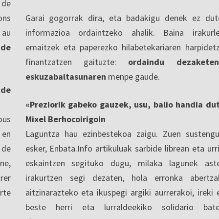
 de
ons
Garai gogorrak dira, eta badakigu denek ez dut
 au
informazioa ordaintzeko ahalik. Baina irakurl
 de
emaitzek eta paperezko hilabetekariaren harpidet
finantzatzen gaituzte:
ordaindu dezaketen
eskuzabaltasunaren
menpe gaude.
nde
«Preziorik gabeko gauzek, usu, balio handia du
ous
Mixel Berhocoirigoin
 en
Laguntza hau ezinbestekoa zaigu. Zuen sustengu
 de
esker, Enbata.Info artikuluak sarbide librean eta urri
ne,
eskaintzen segituko dugu, milaka lagunek ast
rer
irakurtzen segi dezaten, hola erronka abertza
rte
aitzinarazteko eta ikuspegi argiki aurrerakoi, ireki 
beste herri eta lurraldeekiko solidario bat