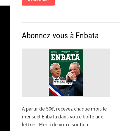
Abonnez-vous à Enbata
A partir de 50€, recevez chaque mois le
mensuel Enbata dans votre boîte aux
lettres. Merci de votre soutien !