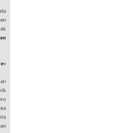
ela
een
zek
en
te»
ari
rik
ero
lea
eta
ean