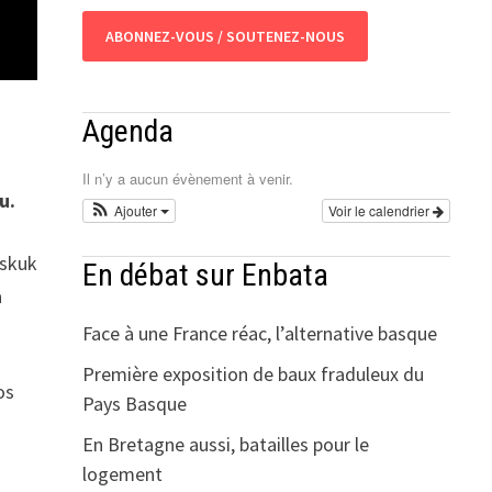
ABONNEZ-VOUS / SOUTENEZ-NOUS
Agenda
Il n’y a aucun évènement à venir.
u.
Ajouter
Voir le calendrier
Eskuk
En débat sur Enbata
a
Face à une France réac, l’alternative basque
Première exposition de baux fraduleux du
os
Pays Basque
En Bretagne aussi, batailles pour le
logement