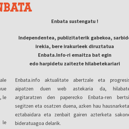
Enbata sustengatu !
Independentea, publizitaterik gabekoa, sarbid
irekia, bere irakurleek diruztatua
Enbata.Info-ri emaitza bat egin
edo harpidetu zaitezte hilabetekariari
ale
Enbata.info aktualitate abertzale eta progresi
vue
aipatzen duen web astekaria da, hilabate
, le
argitaratzen den paperezko Enbata-ren berts
segitzen eta osatzen duena, azken hau hausnarketa
eztabaidara eta zenbait gairen azterketa sakon
 le
bideratuagoa delarik.