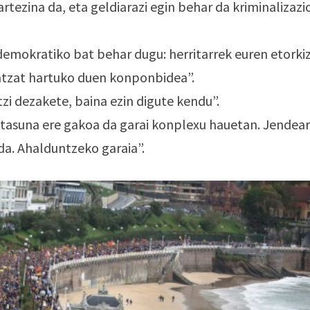
tezina da, eta geldiarazi egin behar da kriminalizazi
demokratiko bat behar dugu: herritarrek euren etorki
intzat hartuko duen konponbidea”.
zi dezakete, baina ezin digute kendu”.
itasuna ere gakoa da garai konplexu hauetan. Jendea
da. Ahalduntzeko garaia”.