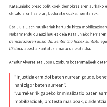
Kataluniako preso politikoek demokraziaren aurkako ep
ekitaldiaren hasieran, bederatzi euskal herritarrek.
Eta Lluis Llach musikariak hartu du hitza mobilizazioa
Nabarmendu du auzi hau ez dela Kataluniako herriaren 
demokraziaren auzia da. Sententzia honek suntsitu egi
L’Estaca
abestia kantatuz amaitu da ekitaldia.
Amalur Alvarez eta Josu Etxaburu bozeramaileek deter
“Injustizia erraldoi baten aurrean gaude, benet
nahi zigor baten aurrean”.
“Aurrekaririk gabeko kriminalizazio baten aurr
mobilizazioak, protesta masiboak, disidentzia