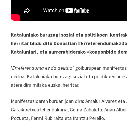
Kataluniako buruzagi sozial eta politikoen kontr
herritar bildu ditu Donostian #ErreferendumaEzDa
Kataluniari, eta aurrerabiderako «konponbide demo
‘
Erreferenduma ez da delitua
’ goiburupean manifestaz
deitua. Kataluniako buruzagi sozial eta politikoen aur
atera dira milaka euskal herritar.
Manifestazioaren buruan joan dira: Amalur Alvarez eta 
Garaikoetxea lehendakaria, Gema Zabaleta, Anari Alber
Pozueta, Fermí Rubiralta eta Irantzu Perello.