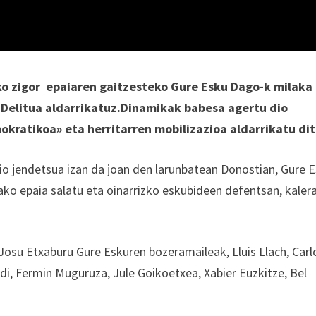
ako zigor epaiaren gaitzesteko Gure Esku Dago-k milaka
Delitua aldarrikatuz.Dinamikak babesa agertu dio
kratikoa» eta herritarren mobilizazioa aldarrikatu dit
io jendetsua izan da joan den larunbatean Donostian, Gure 
kako epaia salatu eta oinarrizko eskubideen defentsan, kaler
Josu Etxaburu Gure Eskuren bozeramaileak, Lluis Llach, Carl
di, Fermin Muguruza, Jule Goikoetxea, Xabier Euzkitze, Bel