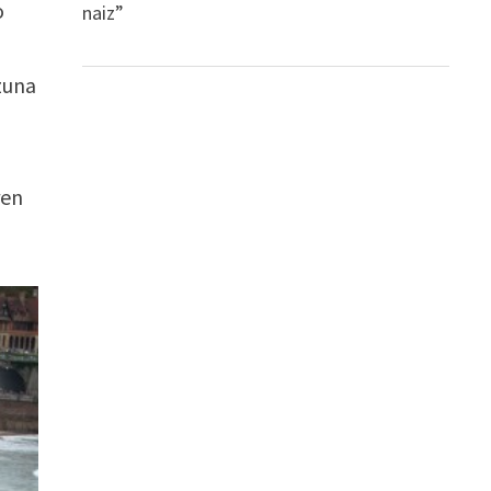
o
naiz”
zuna
ren