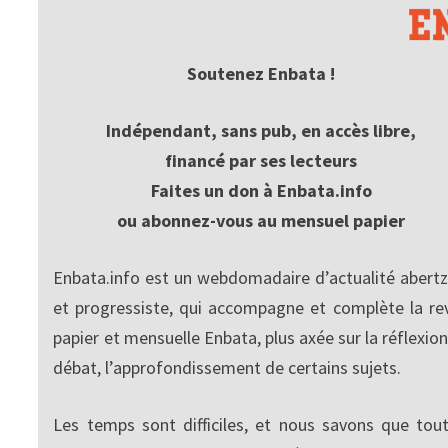
Soutenez Enbata !
Indépendant, sans pub, en accès libre,
financé par ses lecteurs
Faites un don à Enbata.info
ou abonnez-vous au mensuel papier
Enbata.info est un webdomadaire d’actualité abertz
et progressiste, qui accompagne et complète la re
papier et mensuelle Enbata, plus axée sur la réflexion
débat, l’approfondissement de certains sujets.
Les temps sont difficiles, et nous savons que tout