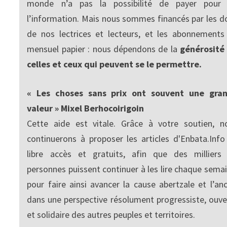
monde n’a pas la possibilité de payer pour
l’information. Mais nous sommes financés par les d
de nos lectrices et lecteurs, et les abonnements
mensuel papier : nous dépendons de la
générosité
celles et ceux qui peuvent se le permettre.
« Les choses sans prix ont souvent une gra
valeur » Mixel Berhocoirigoin
Cette aide est vitale. Grâce à votre soutien, n
continuerons à proposer les articles d'Enbata.Info
libre accès et gratuits, afin que des milliers
personnes puissent continuer à les lire chaque semai
pour faire ainsi avancer la cause abertzale et l’anc
dans une perspective résolument progressiste, ouve
et solidaire des autres peuples et territoires.