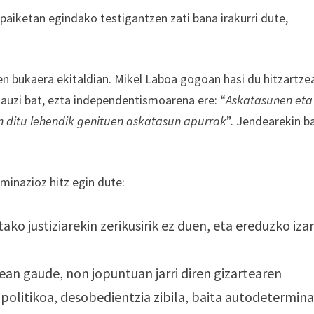
aiketan egindako testigantzen zati bana irakurri dute,
ren bukaera ekitaldian. Mikel Laboa gogoan hasi du hitzartze
auzi bat, ezta independentismoarena ere: “
Askatasunen eta
n ditu lehendik genituen askatasun apurrak
”. Jendearekin b
minazioz hitz egin dute:
ako justiziarekin zerikusirik ez duen, eta ereduzko iza
ean gaude, non jopuntuan jarri diren gizartearen
 politikoa, desobedientzia zibila, baita autodetermina