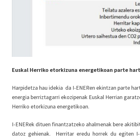
Euskal Herriko etorkizuna energetikoan parte har
Harpidetza hau idekia da I-ENERen ekintzan parte har
energia berriztagarri ekozipenak Euskal Herrian garat
Herriko etorkizuna energetikoan.
I-ENERek dituen finantzatzeko ahalmenak bere akitibi
datoz gehienak. Herritar eredu horrek du egiten I-