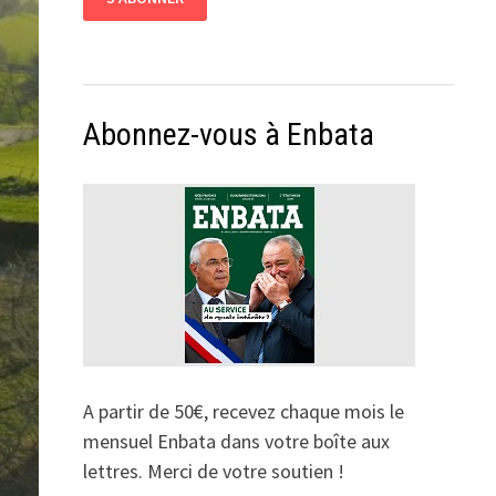
Abonnez-vous à Enbata
A partir de 50€, recevez chaque mois le
mensuel Enbata dans votre boîte aux
lettres. Merci de votre soutien !