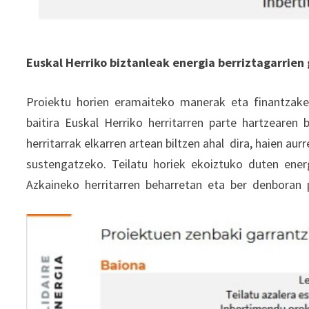
Euskal Herriko biztanleak energia berriztagarrien
Proiektu horien eramaiteko manerak eta finantzake
baitira Euskal Herriko herritarren parte hartzearen 
herritarrak elkarren artean biltzen ahal dira, haien au
sustengatzeko. Teilatu horiek ekoiztuko duten ener
Azkaineko herritarren beharretan eta ber denboran p