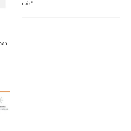
naiz”
anen