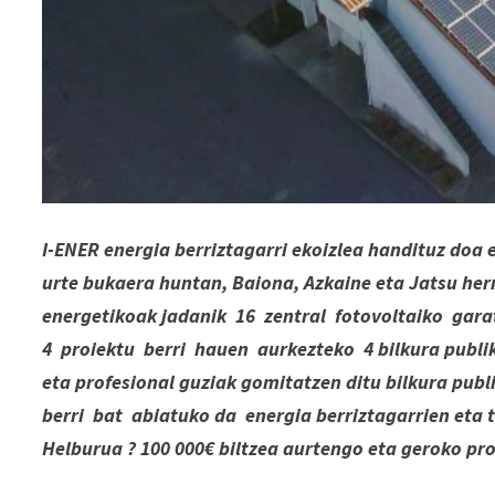
I-ENER energia berriztagarri ekoizlea handituz doa 
urte bukaera huntan, Baiona, Azkaine eta Jatsu her
energetikoak jadanik 16 zentral fotovoltaiko garat
4 proiektu berri hauen aurkezteko 4 bilkura publiko
eta profesional guziak gomitatzen ditu bilkura publ
berri bat abiatuko da energia berriztagarrien eta 
Helburua ? 100 000€ biltzea aurtengo eta geroko pr