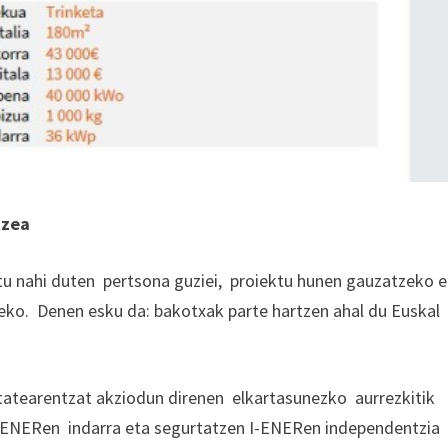
tzea
tu nahi duten pertsona guziei, proiektu hunen gauzatzeko e
zeko. Denen esku da: bakotxak parte hartzen ahal du Euskal
tatearentzat akziodun direnen elkartasunezko aurrezkitik
ENERen indarra eta segurtatzen I-ENERen independentzia