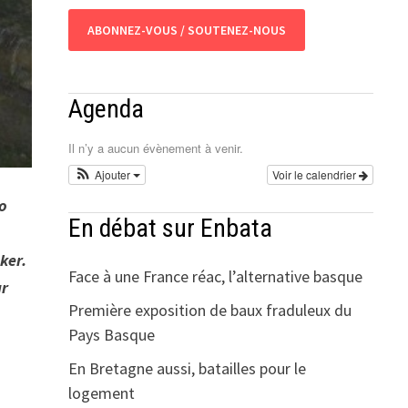
ABONNEZ-VOUS / SOUTENEZ-NOUS
Agenda
Il n’y a aucun évènement à venir.
Ajouter
Voir le calendrier
ko
En débat sur Enbata
sker.
Face à une France réac, l’alternative basque
ar
Première exposition de baux fraduleux du
Pays Basque
En Bretagne aussi, batailles pour le
logement