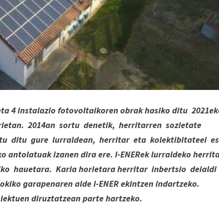
eta 4 instalazio fotovoltaikoren obrak hasiko ditu 2021e
rietan. 2014an sortu denetik, herritarren sozietate
u ditu gure lurraldean, herritar eta kolektibitateei e
 antolatuak izanen dira ere. I-ENERek lurraldeko herrit
iko hauetara. Karia horietara herritar inbertsio deialdi
tokiko garapenaren alde I-ENER ekintzen indartzeko.
oiektuen diruztatzean parte hartzeko.