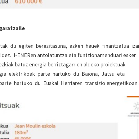
 garatzaile
tak du egiten berezitasuna, azken hauek finantzatua iz
bidez. I-ENERen antolatuntza eta funtzionamenduari esker
rrezkiak batuz energia berriztagarrien aldeko proiektuak
gia elektrikoak parte hartuko du Baiona, Jatsu eta
arte hartuko du Euskal Herriaren transizio energetikoan.