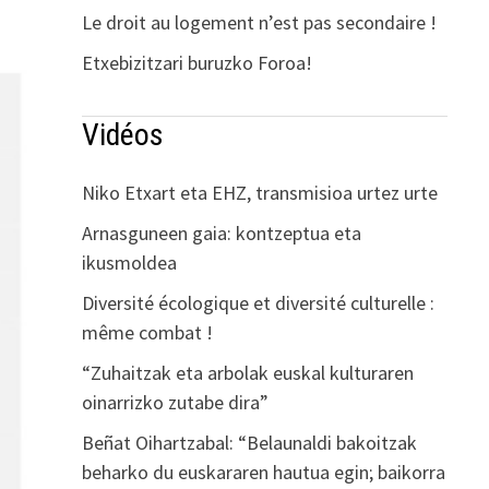
Le droit au logement n’est pas secondaire !
Etxebizitzari buruzko Foroa!
Vidéos
Niko Etxart eta EHZ, transmisioa urtez urte
Arnasguneen gaia: kontzeptua eta
ikusmoldea
Diversité écologique et diversité culturelle :
même combat !
“Zuhaitzak eta arbolak euskal kulturaren
oinarrizko zutabe dira”
Beñat Oihartzabal: “Belaunaldi bakoitzak
beharko du euskararen hautua egin; baikorra