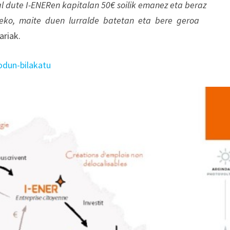
l dute I-ENERen kapitalan 50€ soilik emanez eta beraz
zeko, maite duen lurralde batetan eta bere geroa
ariak.
iodun-bilakatu