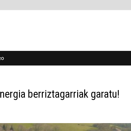
RO
ergia berriztagarriak garatu!