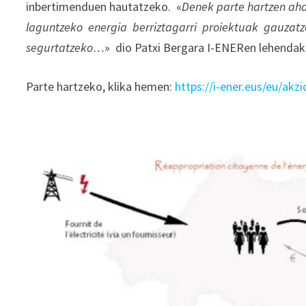
inbertimenduen hautatzeko. «
Denek parte hartzen aha
laguntzeko energia berriztagarri proiektuak gauzat
segurtatzeko…
» dio Patxi Bergara I-ENERen lehendak
Parte hartzeko, klika hemen:
https://i-ener.eus/eu/akz