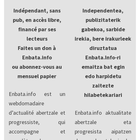
Indépendant, sans
Independentea,
pub, en accès libre,
publizitaterik
financé par ses
gabekoa, sarbide
lecteurs
irekia, bere irakurleek
Faites un don à
diruztatua
Enbata.info
Enbata.Info-ri
ou abonnez-vous au
emaitza bat egin
mensuel papier
edo harpidetu
zaitezte
Enbata.info est un
hilabetekariari
webdomadaire
d’actualité abertzale et
Enbata.info aktualitate
progressiste, qui
abertzale eta
accompagne et
progresista aipatzen