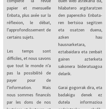
complète la revue
duen web astekaria da,
papier et mensuelle
hilabatero argitaratzen
Enbata, plus axée sur la
den paperezko Enbata-
réflexion, le débat,
ren bertsioa segitzen
l’approfondissement de
eta osatzen duena,
certains sujets.
azken hau
hausnarketara,
Les temps sont
eztabaidara eta zenbait
difficiles, et nous savons
gairen azterketa
que tout le monde n’a
sakonera bideratuagoa
pas la possibilité de
delarik.
payer pour de
l’information. Mais
Garai gogorrak dira, eta
nous sommes financés
badakigu denek ez
par les dons de nos
dutela informazioa