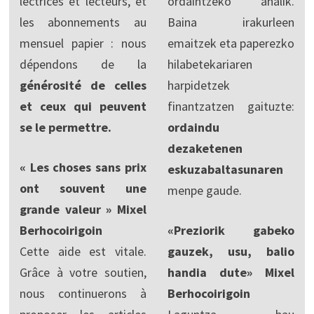
lectrices et lecteurs, et
ordaintzeko ahalik.
les abonnements au
Baina irakurleen
mensuel papier : nous
emaitzek eta paperezko
dépendons de la
hilabetekariaren
générosité de celles
harpidetzek
et ceux qui peuvent
finantzatzen gaituzte:
se le permettre.
ordaindu
dezaketenen
« Les choses sans prix
eskuzabaltasunaren
ont souvent une
menpe gaude.
grande valeur » Mixel
Berhocoirigoin
«Preziorik gabeko
Cette aide est vitale.
gauzek, usu, balio
Grâce à votre soutien,
handia dute» Mixel
nous continuerons à
Berhocoirigoin