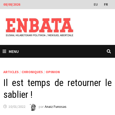
Passer
EU
FR
08/08/2026
au
contenu
MENU
ARTICLES
/
CHRONIQUES
/
OPINION
Il est temps de retourner le
sablier !
10/01/2022
par
Anaiz Funosas