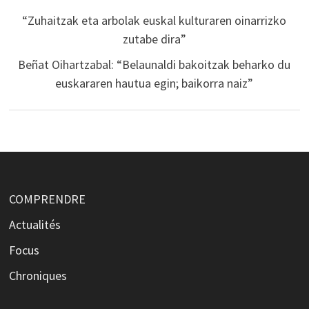
“Zuhaitzak eta arbolak euskal kulturaren oinarrizko
zutabe dira”
Beñat Oihartzabal: “Belaunaldi bakoitzak beharko du
euskararen hautua egin; baikorra naiz”
COMPRENDRE
Actualités
Focus
Chroniques