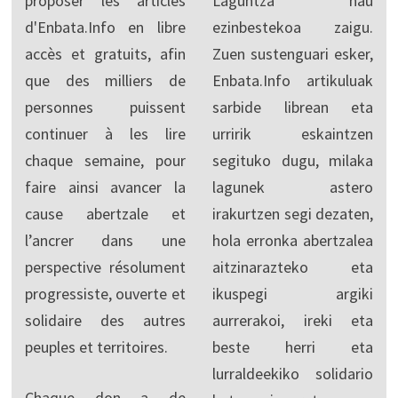
proposer les articles
Laguntza hau
d'Enbata.Info en libre
ezinbestekoa zaigu.
accès et gratuits, afin
Zuen sustenguari esker,
que des milliers de
Enbata.Info artikuluak
personnes puissent
sarbide librean eta
continuer à les lire
urririk eskaintzen
chaque semaine, pour
segituko dugu, milaka
faire ainsi avancer la
lagunek astero
cause abertzale et
irakurtzen segi dezaten,
l’ancrer dans une
hola erronka abertzalea
perspective résolument
aitzinarazteko eta
progressiste, ouverte et
ikuspegi argiki
solidaire des autres
aurrerakoi, ireki eta
peuples et territoires.
beste herri eta
lurraldeekiko solidario
Chaque don a de