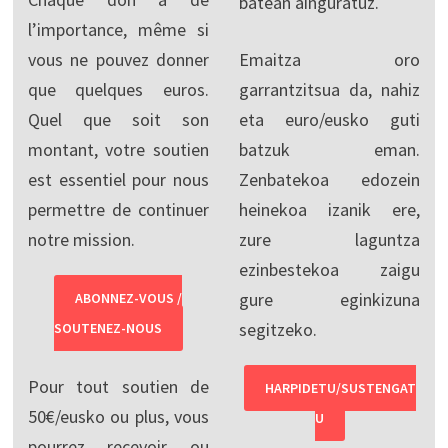
batean ainguratuz.
l’importance, même si
vous ne pouvez donner
Emaitza oro
que quelques euros.
garrantzitsua da, nahiz
Quel que soit son
eta euro/eusko guti
montant, votre soutien
batzuk eman.
est essentiel pour nous
Zenbatekoa edozein
permettre de continuer
heinekoa izanik ere,
notre mission.
zure laguntza
ezinbestekoa zaigu
gure eginkizuna
ABONNEZ-VOUS /
segitzeko.
SOUTENEZ-NOUS
Pour tout soutien de
HARPIDETU/SUSTENGAT
50€/eusko ou plus, vous
U
pourrez recevoir ou