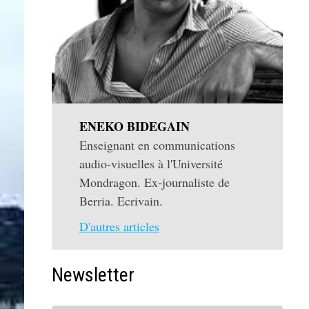
ENEKO BIDEGAIN
Enseignant en communications
audio-visuelles à l'Université
Mondragon. Ex-journaliste de
Berria. Ecrivain.
D'autres articles
Newsletter