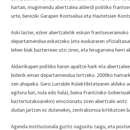
hartan, mugimendu abertzalea alderdi politiko frants
urte, bereziki Garapen Kontseilua eta Hautetsien Konts
Aski laster, ezker abertzaletik eskuin frantseserainoko
departamendua eskatzeko (eta euskararen ofizialtasuna
lehen biak bazterrean utzi ziren, eta hirugarrena herri 
Aldarrikapen politiko haren apaltze hark eta abertzale
biderik eman departamendua lortzeko. 2000ko hamarka
zen ahapeka. Gero Lurralde Kolektibitatearen aldeko a
egitura bat, nola edo hala), baina Frantziako Gobernua
baztertutakoarekin) emozionatu ziren abertzale anitz. 
dudan jartzen ez dutenekin, zentralismoa kritikatzen 
Agenda instituzionala guztiz nagusitu zaigu, eta postur