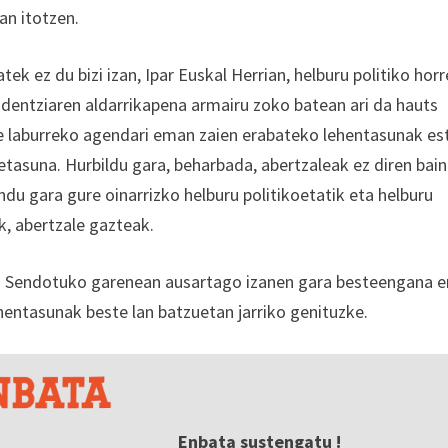
an itotzen.
ek ez du bizi izan, Ipar Euskal Herrian, helburu politiko hor
ndentziaren aldarrikapena armairu zoko batean ari da hauts
epe laburreko agendari eman zaien erabateko lehentasunak est
detasuna. Hurbildu gara, beharbada, abertzaleak ez diren bai
ndu gara gure oinarrizko helburu politikoetatik eta helburu
k, abertzale gazteak.
. Sendotuko garenean ausartago izanen gara besteengana e
lehentasunak beste lan batzuetan jarriko genituzke.
Enbata sustengatu !