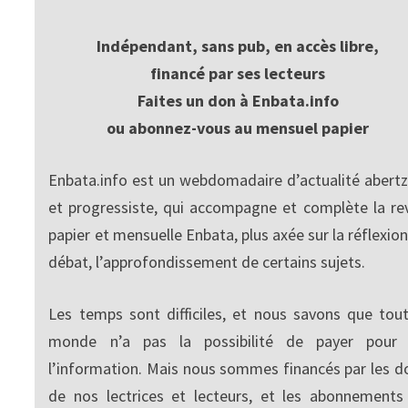
Indépendant, sans pub, en accès libre,
financé par ses lecteurs
Faites un don à Enbata.info
ou abonnez-vous au mensuel papier
Enbata.info est un webdomadaire d’actualité abertz
et progressiste, qui accompagne et complète la re
papier et mensuelle Enbata, plus axée sur la réflexion
débat, l’approfondissement de certains sujets.
Les temps sont difficiles, et nous savons que tout
monde n’a pas la possibilité de payer pour
l’information. Mais nous sommes financés par les d
de nos lectrices et lecteurs, et les abonnements