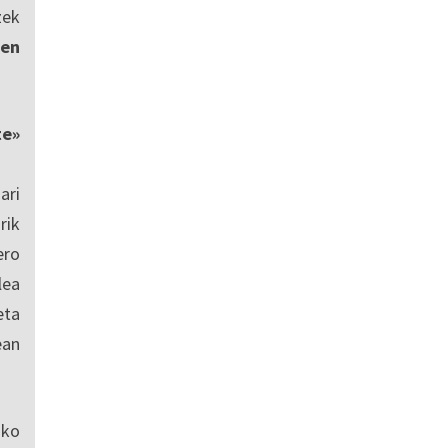
zek
en
te»
ari
rik
ero
lea
eta
ean
sko