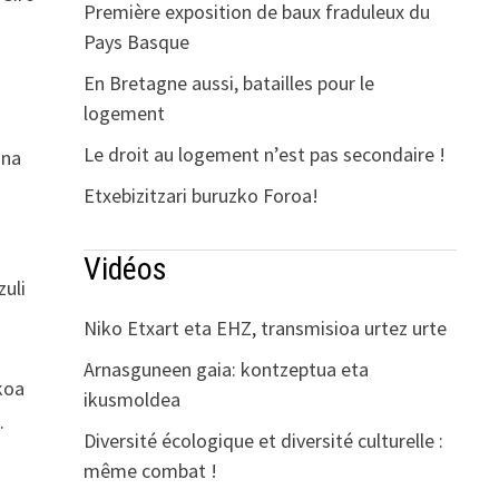
Première exposition de baux fraduleux du
Pays Basque
En Bretagne aussi, batailles pour le
logement
Le droit au logement n’est pas secondaire !
ina
Etxebizitzari buruzko Foroa!
Vidéos
uli
Niko Etxart eta EHZ, transmisioa urtez urte
Arnasguneen gaia: kontzeptua eta
ikoa
ikusmoldea
…
Diversité écologique et diversité culturelle :
même combat !