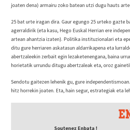
joaten dena) armairu zoko batean utzi dugu hauts arte
25 bat urte iragan dira. Gaur egungo 25 urteko gazte bat
agerraldirik (eta kasu, Hego Euskal Herrian ere indepe
artean ahantzia izaten). Politika instituzionalari eta 
ditu gure herriaren askatasun aldarrikapena eta lurral
abertzaleekin zerbait egin lezaketenengana, baina urru
horietatik urrundu ditugu abertzaleak eta, oroz gaineti
Sendotu gaitezen lehenik gu, gure independentismoan
hitz horrekin joaten. Eta, hain segur, estrategiak eta 
Soutenez Enbata !