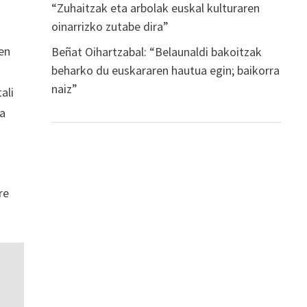
“Zuhaitzak eta arbolak euskal kulturaren
oinarrizko zutabe dira”
ren
Beñat Oihartzabal: “Belaunaldi bakoitzak
beharko du euskararen hautua egin; baikorra
naiz”
ali
na
re