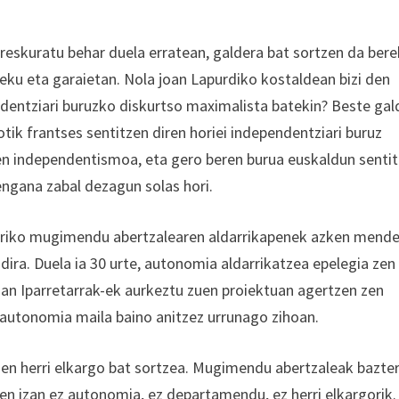
eskuratu behar duela erratean, galdera bat sortzen da bere
leku eta garaietan. Nola joan Lapurdiko kostaldean bizi den
dentziari buruzko diskurtso maximalista batekin? Beste gal
otik frantses sentitzen diren horiei independentziari buruz
en independentismoa, eta gero beren burua euskaldun senti
ngana zabal dezagun solas hori.
Herriko mugimendu abertzalearen aldarrikapenek azken mend
dira. Duela ia 30 urte, autonomia aldarrikatzea epelegia zen
3an Iparretarrak-ek aurkeztu zuen proiektuan agertzen zen
utonomia maila baino anitzez urrunago zihoan.
en herri elkargo bat sortzea. Mugimendu abertzaleak bazte
en izan ez autonomia, ez departamendu, ez herri elkargorik.