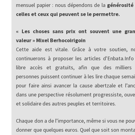
mensuel papier : nous dépendons de la
générosité
celles et ceux qui peuvent se le permettre.
« Les choses sans prix ont souvent une gra
valeur » Mixel Berhocoirigoin
Cette aide est vitale. Grâce à votre soutien, n
continuerons à proposer les articles d'Enbata.Info
libre accès et gratuits, afin que des milliers
personnes puissent continuer à les lire chaque semai
pour faire ainsi avancer la cause abertzale et l’anc
dans une perspective résolument progressiste, ouve
et solidaire des autres peuples et territoires.
Chaque don a de l’importance, même si vous ne pou
donner que quelques euros. Quel que soit son monta