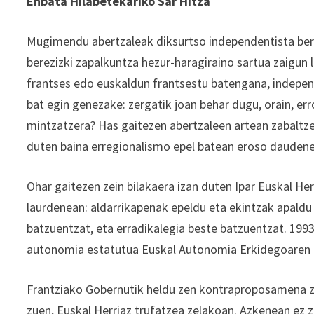
Enbata Hilabetekariko Sar Hitza
Mugimendu abertzaleak diksurtso independentista berr
berezizki zapalkuntza hezur-haragiraino sartua zaigun 
frantses edo euskaldun frantsestu batengana, indepen
bat egin genezake: zergatik joan behar dugu, orain, err
mintzatzera? Has gaitezen abertzaleen artean zabaltz
duten baina erregionalismo epel batean eroso daudene
Ohar gaitezen zein bilakaera izan duten Ipar Euskal 
laurdenean: aldarrikapenak epeldu eta ekintzak apaldu 
batzuentzat, eta erradikalegia beste batzuentzat. 199
autonomia estatutua Euskal Autonomia Erkidegoaren a
Frantziako Gobernutik heldu zen kontraproposamena z
zuen, Euskal Herriaz trufatzea zelakoan. Azkenean ez z