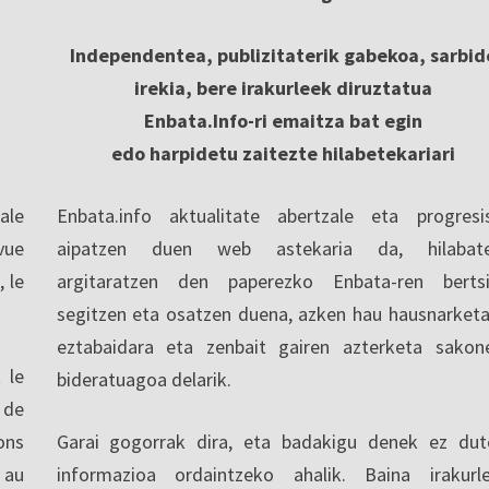
Independentea, publizitaterik gabekoa, sarbid
irekia, bere irakurleek diruztatua
Enbata.Info-ri emaitza bat egin
edo harpidetu zaitezte hilabetekariari
ale
Enbata.info aktualitate abertzale eta progresi
vue
aipatzen duen web astekaria da, hilabate
, le
argitaratzen den paperezko Enbata-ren berts
segitzen eta osatzen duena, azken hau hausnarketa
eztabaidara eta zenbait gairen azterketa sakon
 le
bideratuagoa delarik.
 de
ons
Garai gogorrak dira, eta badakigu denek ez dut
 au
informazioa ordaintzeko ahalik. Baina irakurl