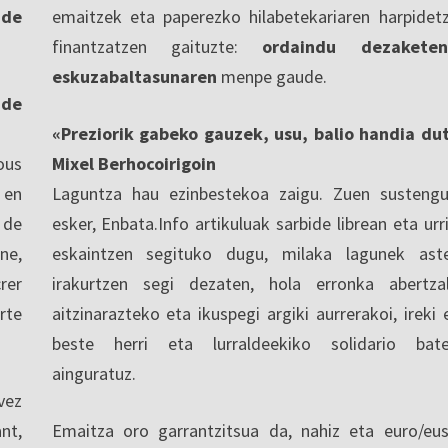
 de
emaitzek eta paperezko hilabetekariaren harpidet
finantzatzen gaituzte:
ordaindu dezaketen
eskuzabaltasunaren
menpe gaude.
nde
«Preziorik gabeko gauzek, usu, balio handia du
ous
Mixel Berhocoirigoin
 en
Laguntza hau ezinbestekoa zaigu. Zuen sustengu
 de
esker, Enbata.Info artikuluak sarbide librean eta urri
ne,
eskaintzen segituko dugu, milaka lagunek ast
rer
irakurtzen segi dezaten, hola erronka abertza
rte
aitzinarazteko eta ikuspegi argiki aurrerakoi, ireki 
beste herri eta lurraldeekiko solidario bat
ainguratuz.
vez
nt,
Emaitza oro garrantzitsua da, nahiz eta euro/eu