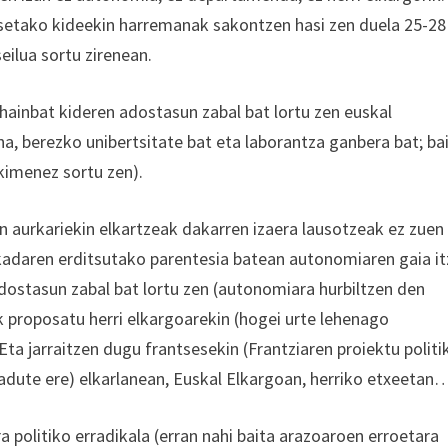
esetako kideekin harremanak sakontzen hasi zen duela 25-28
eilua sortu zirenean.
 hainbat kideren adostasun zabal bat lortu zen euskal
, berezko unibertsitate bat eta laborantza ganbera bat; ba
ekimenez sortu zen).
en aurkariekin elkartzeak dakarren izaera lausotzeak ez zuen
daren erditsutako parentesia batean autonomiaren gaia itz
dostasun zabal bat lortu zen (autonomiara hurbiltzen den
k proposatu herri elkargoarekin (hogei urte lehenago
Eta jarraitzen dugu frantsesekin (Frantziaren proiektu polit
badute ere) elkarlanean, Euskal Elkargoan, herriko etxeetan
a politiko erradikala (erran nahi baita arazoaroen erroetara