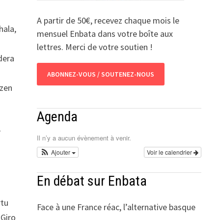
A partir de 50€, recevez chaque mois le
hala,
mensuel Enbata dans votre boîte aux
lettres. Merci de votre soutien !
dera
ABONNEZ-VOUS / SOUTENEZ-NOUS
tzen
Agenda
e
Il n’y a aucun évènement à venir.
Ajouter
Voir le calendrier
En débat sur Enbata
rtu
Face à une France réac, l’alternative basque
 Giro