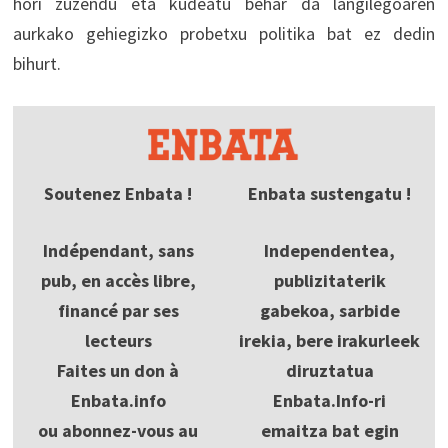
hori zuzendu eta kudeatu behar da langilegoaren
aurkako gehiegizko probetxu politika bat ez dedin
bihurt.
Soutenez Enbata !
Enbata sustengatu !
Indépendant, sans
Independentea,
pub, en accès libre,
publizitaterik
financé par ses
gabekoa, sarbide
lecteurs
irekia, bere irakurleek
Faites un don à
diruztatua
Enbata.info
Enbata.Info-ri
ou abonnez-vous au
emaitza bat egin