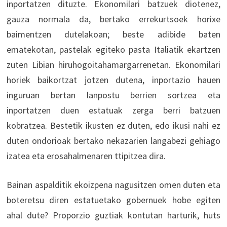
inportatzen dituzte. Ekonomilari batzuek diotenez,
gauza normala da, bertako errekurtsoek horixe
baimentzen dutelakoan; beste adibide baten
ematekotan, pastelak egiteko pasta Italiatik ekartzen
zuten Libian hiruhogoitahamargarrenetan. Ekonomilari
horiek baikortzat jotzen dutena, inportazio hauen
inguruan bertan lanpostu berrien sortzea eta
inportatzen duen estatuak zerga berri batzuen
kobratzea. Bestetik ikusten ez duten, edo ikusi nahi ez
duten ondorioak bertako nekazarien langabezi gehiago
izatea eta erosahalmenaren ttipitzea dira.
Bainan aspalditik ekoizpena nagusitzen omen duten eta
boteretsu diren estatuetako gobernuek hobe egiten
ahal dute? Proporzio guztiak kontutan harturik, huts