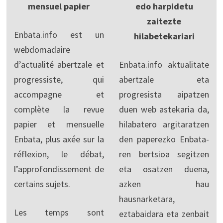
mensuel papier
edo harpidetu
zaitezte
Enbata.info est un
hilabetekariari
webdomadaire
d’actualité abertzale et
Enbata.info aktualitate
progressiste, qui
abertzale eta
accompagne et
progresista aipatzen
complète la revue
duen web astekaria da,
papier et mensuelle
hilabatero argitaratzen
Enbata, plus axée sur la
den paperezko Enbata-
réflexion, le débat,
ren bertsioa segitzen
l’approfondissement de
eta osatzen duena,
certains sujets.
azken hau
hausnarketara,
Les temps sont
eztabaidara eta zenbait