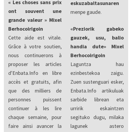
« Les choses sans prix
eskuzabaltasunaren
ont souvent une
menpe gaude.
grande valeur » Mixel
Berhocoirigoin
«Preziorik gabeko
Cette aide est vitale.
gauzek, usu, balio
Grâce à votre soutien,
handia dute» Mixel
nous continuerons à
Berhocoirigoin
proposer les articles
Laguntza hau
d'Enbata.Info en libre
ezinbestekoa zaigu.
accès et gratuits, afin
Zuen sustenguari esker,
que des milliers de
Enbata.Info artikuluak
personnes puissent
sarbide librean eta
continuer à les lire
urririk eskaintzen
chaque semaine, pour
segituko dugu, milaka
faire ainsi avancer la
lagunek astero