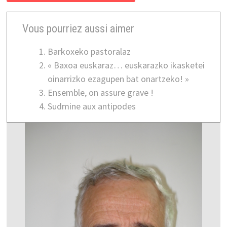
Vous pourriez aussi aimer
Barkoxeko pastoralaz
« Baxoa euskaraz… euskarazko ikasketei
oinarrizko ezagupen bat onartzeko! »
Ensemble, on assure grave !
Sudmine aux antipodes