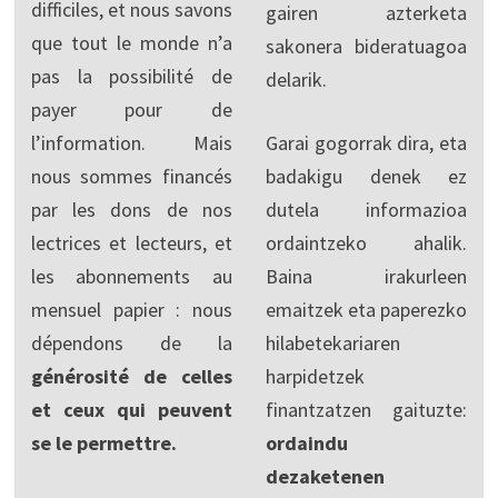
difficiles, et nous savons
gairen azterketa
que tout le monde n’a
sakonera bideratuagoa
pas la possibilité de
delarik.
payer pour de
l’information. Mais
Garai gogorrak dira, eta
nous sommes financés
badakigu denek ez
par les dons de nos
dutela informazioa
lectrices et lecteurs, et
ordaintzeko ahalik.
les abonnements au
Baina irakurleen
mensuel papier : nous
emaitzek eta paperezko
dépendons de la
hilabetekariaren
générosité de celles
harpidetzek
et ceux qui peuvent
finantzatzen gaituzte:
se le permettre.
ordaindu
dezaketenen