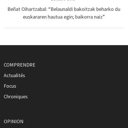
Beñat Oihartzabal: “Belaunaldi bakoitzak beharko du
euskararen hautua egin; baikorra naiz”
COMPRENDRE
Actualités
Focus
Chroniques
OPINION