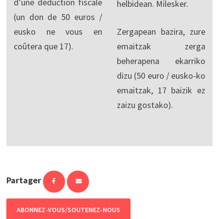
d’une déduction fiscale
helbidean. Milesker.
(un don de 50 euros /
eusko ne vous en
Zergapean bazira, zure
coûtera que 17).
emaitzak zerga
beherapena ekarriko
dizu (50 euro / eusko-ko
emaitzak, 17 baizik ez
zaizu gostako).
Partager
ABONNEZ-VOUS/SOUTENEZ-NOUS