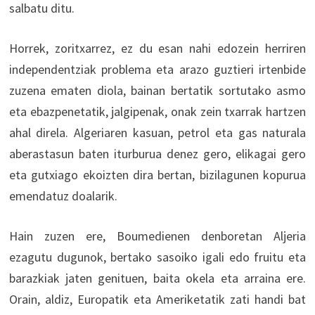
salbatu ditu.
Horrek, zoritxarrez, ez du esan nahi edozein herriren
independentziak problema eta arazo guztieri irtenbide
zuzena ematen diola, bainan bertatik sortutako asmo
eta ebazpenetatik, jalgipenak, onak zein txarrak hartzen
ahal direla. Algeriaren kasuan, petrol eta gas naturala
aberastasun baten iturburua denez gero, elikagai gero
eta gutxiago ekoizten dira bertan, bizilagunen kopurua
emendatuz doalarik.
Hain zuzen ere, Boumedienen denboretan Aljeria
ezagutu dugunok, bertako sasoiko igali edo fruitu eta
barazkiak jaten genituen, baita okela eta arraina ere.
Orain, aldiz, Europatik eta Ameriketatik zati handi bat