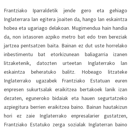
Frantziako Iparraldetik jende gero eta gehiago
Inglaterrara lan egitera joaiten da, hango lan eskaintza
hobea eta ugariago delakoan. Mugimendua hain handia
da, non ixtasoren azpiko metro bat edo tren bereziak
jartzea pentsatzen baita. Bainan ez dut uste horrelako
inbestimentu bat etorkizunean baliagarria izanen
litzaketenik, datozten urteetan Inglaterrako lan
eskaintza beheratuko balitz. Hobeago litzateke
Inglaterrako ugazabek Frantziako Estatuan euren
enpresen sukurtsalak eraikitzea bertakoek lanik izan
dezaten, eguneroko bidaiak eta hauen segurtatzeko
azpiegitura berrien eraikitzea baino. Bainan hautakizun
hori ez zaie Inglaterrako enpresalarier gustatzen,
Frantziako Estatuko zerga sozialak Inglaterran baino