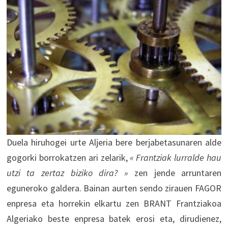
Duela hiruhogei urte Aljeria bere berjabetasunaren alde
gogorki borrokatzen ari zelarik,
« Frantziak lurralde hau
utzi ta zertaz biziko dira? »
zen jende arruntaren
eguneroko galdera. Bainan aurten sendo zirauen FAGOR
enpresa eta horrekin elkartu zen BRANT Frantziakoa
Algeriako beste enpresa batek erosi eta, dirudienez,