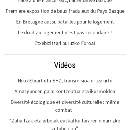
Face à une France réac, l’alternative basque
Première exposition de baux fraduleux du Pays Basque
En Bretagne aussi, batailles pour le logement
Le droit au logement n’est pas secondaire !
Etxebizitzari buruzko Foroa!
Vidéos
Niko Etxart eta EHZ, transmisioa urtez urte
Arnasguneen gaia: kontzeptua eta ikusmoldea
Diversité écologique et diversité culturelle : même
combat !
“Zuhaitzak eta arbolak euskal kulturaren oinarrizko
zutabe dira”