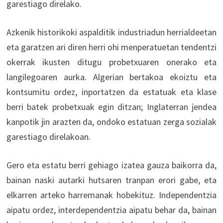
garestiago direlako.
Azkenik historikoki aspalditik industriadun herrialdeetan
eta garatzen ari diren herri ohi menperatuetan tendentzi
okerrak ikusten ditugu probetxuaren onerako eta
langilegoaren aurka. Algerian bertakoa ekoiztu eta
kontsumitu ordez, inportatzen da estatuak eta klase
berri batek probetxuak egin ditzan; Inglaterran jendea
kanpotik jin arazten da, ondoko estatuan zerga sozialak
garestiago direlakoan.
Gero eta estatu berri gehiago izatea gauza baikorra da,
bainan naski autarki hutsaren tranpan erori gabe, eta
elkarren arteko harremanak hobekituz. Independentzia
aipatu ordez, interdependentzia aipatu behar da, bainan