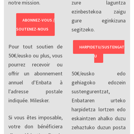
notre mission.
zure laguntza
ezinbestekoa zaigu
gure eginkizuna
ABONNEZ-VOUS /
segitzeko.
SOUTENEZ-NOUS
Pour tout soutien de
HARPIDETU/SUSTENGAT
50€/eusko ou plus, vous
U
pourrez recevoir ou
offrir un abonnement
50€/eusko edo
annuel d'Enbata à
gehiagoko edozein
l'adresse postale
sustengurentzat,
indiquée. Milesker.
Enbataren urteko
harpidetza lortzen edo
Si vous êtes imposable,
eskaintzen ahalko duzu
votre don bénéficiera
zehaztuko duzun posta