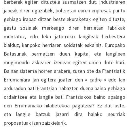
berberak egiten dituztela susmatzen dut. Industriaren
jabeak diren ugazabek, boltsetan euren enpresak puntu
gehiago irabaz ditzan bestelekuraketak egiten dituzte,
gastu sozialak merkeago diren herrietan fabrikak
muntatuz, edo leku jatorreko langileak herbestera
bialduz, kanpoko herriaren soldatak eskainiz. Europako
Batasunak bermatzen duen kapital eta langileen
mugimendu askearen izenean egiten omen dute hori.
Bainan sistema horren arabera, zuzen ote da Frantziatik
Errumaniara lan egitera joaten den « cadre » edo lan
arduradun bati Frantzian irabazten duena baino gehiago
ordaintzea eta langile bati Frantziakoa baino apalago
den Errumaniako hilabetekoa pagatzea? Ez dut uste,
eta langile batzuk jazarri dira halako neurriak
proposatuak izan zaizkielarik.