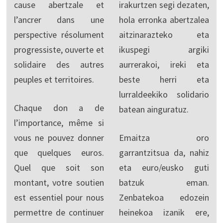
cause abertzale et
irakurtzen segi dezaten,
l’ancrer dans une
hola erronka abertzalea
perspective résolument
aitzinarazteko eta
progressiste, ouverte et
ikuspegi argiki
solidaire des autres
aurrerakoi, ireki eta
peuples et territoires.
beste herri eta
lurraldeekiko solidario
Chaque don a de
batean ainguratuz.
l’importance, même si
vous ne pouvez donner
Emaitza oro
que quelques euros.
garrantzitsua da, nahiz
Quel que soit son
eta euro/eusko guti
montant, votre soutien
batzuk eman.
est essentiel pour nous
Zenbatekoa edozein
permettre de continuer
heinekoa izanik ere,