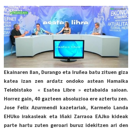
Ekainaren 8an, Durango eta Iruñea batu zituen giza
katea izan zen ardatz ondoko astean Hamaika
Telebistako « Esatea Libre » eztabaida saioan.
Horrez gain, 40 gazteen absoluzioa ere aztertu zen.
Jose Felix Azurmendi kazetariak, Karmelo Landa
EHUko irakasleak eta Iñaki Zarraoa EAJko kideak
parte hartu zuten geroari buruz idekitzen ari den