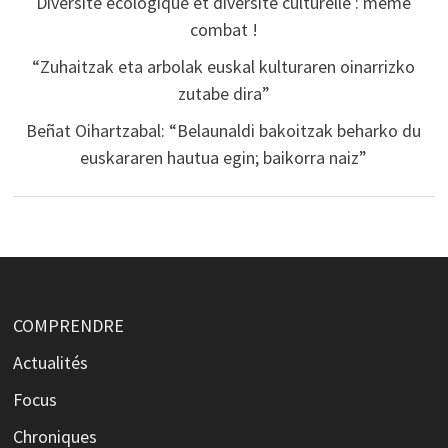
Diversité écologique et diversité culturelle : même
combat !
“Zuhaitzak eta arbolak euskal kulturaren oinarrizko
zutabe dira”
Beñat Oihartzabal: “Belaunaldi bakoitzak beharko du
euskararen hautua egin; baikorra naiz”
COMPRENDRE
Actualités
Focus
Chroniques