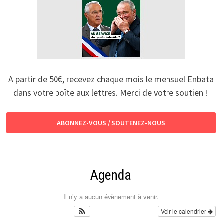
A partir de 50€, recevez chaque mois le mensuel Enbata
dans votre boîte aux lettres. Merci de votre soutien !
ABONNEZ-VOUS / SOUTENEZ-NOUS
Agenda
Il n’y a aucun évènement à venir.
Voir le calendrier