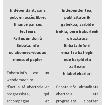
Indépendant, sans
Independentea,
pub, en accès libre,
publizitaterik
financé par ses
gabekoa, sarbide
lecteurs
irekia, bere irakurleek
Faites un don à
diruztatua
Enbata.info
Enbata.Info-ri
ou abonnez-vous au
emaitza bat egin
mensuel papier
edo harpidetu
zaitezte
Enbata.info est un
hilabetekariari
webdomadaire
d’actualité abertzale et
Enbata.info aktualitate
progressiste, qui
abertzale eta
accompagne et
progresista aipatzen