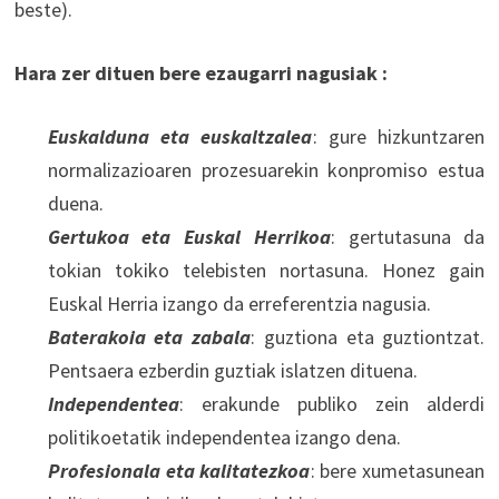
beste).
Hara zer dituen bere ezaugarri nagusiak :
Euskalduna eta euskaltzalea
: gure hizkuntzaren
normalizazioaren prozesuarekin konpromiso estua
duena.
Gertukoa eta Euskal Herrikoa
: gertutasuna da
tokian tokiko telebisten nortasuna. Honez gain
Euskal Herria izango da erreferentzia nagusia.
Baterakoia eta zabala
: guztiona eta guztiontzat.
Pentsaera ezberdin guztiak islatzen dituena.
Independentea
: erakunde publiko zein alderdi
politikoetatik independentea izango dena.
Profesionala eta kalitatezkoa
: bere xumetasunean