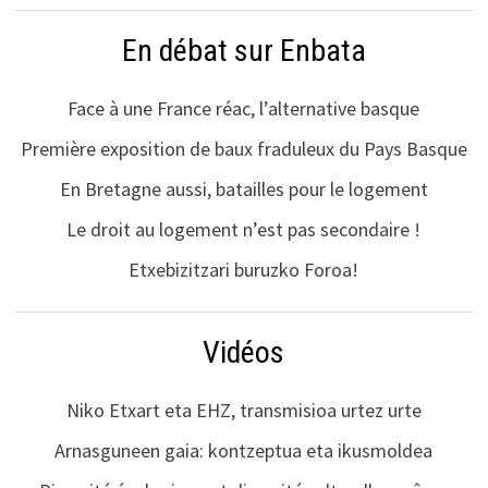
En débat sur Enbata
Face à une France réac, l’alternative basque
Première exposition de baux fraduleux du Pays Basque
En Bretagne aussi, batailles pour le logement
Le droit au logement n’est pas secondaire !
Etxebizitzari buruzko Foroa!
Vidéos
Niko Etxart eta EHZ, transmisioa urtez urte
Arnasguneen gaia: kontzeptua eta ikusmoldea