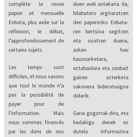
complète la revue
duen web astekaria da,
papier et mensuelle
hilabatero argitaratzen
Enbata, plus axée sur la
den paperezko Enbata-
réflexion, le débat,
ren bertsioa segitzen
l’approfondissement de
eta osatzen duena,
certains sujets.
azken hau
hausnarketara,
Les temps sont
eztabaidara eta zenbait
difficiles, et nous savons
gairen azterketa
que tout le monde n’a
sakonera bideratuagoa
pas la possibilité de
delarik.
payer pour de
l’information. Mais
Garai gogorrak dira, eta
nous sommes financés
badakigu denek ez
par les dons de nos
dutela informazioa