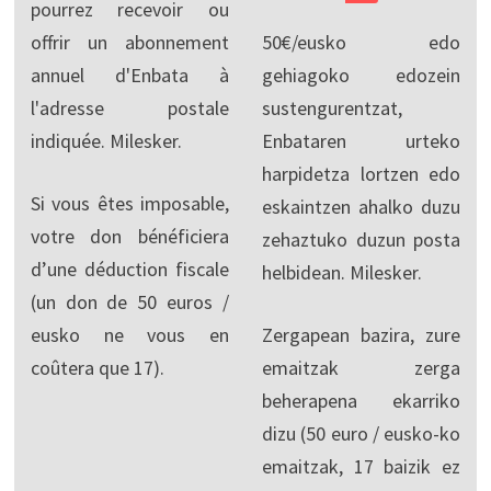
pourrez recevoir ou
offrir un abonnement
50€/eusko edo
annuel d'Enbata à
gehiagoko edozein
l'adresse postale
sustengurentzat,
indiquée. Milesker.
Enbataren urteko
harpidetza lortzen edo
Si vous êtes imposable,
eskaintzen ahalko duzu
votre don bénéficiera
zehaztuko duzun posta
d’une déduction fiscale
helbidean. Milesker.
(un don de 50 euros /
eusko ne vous en
Zergapean bazira, zure
coûtera que 17).
emaitzak zerga
beherapena ekarriko
dizu (50 euro / eusko-ko
emaitzak, 17 baizik ez