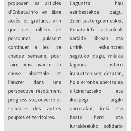
proposer les articles
Laguntza hau
d'Enbata.Info en libre
ezinbestekoa zaigu.
accès et gratuits, afin
Zuen sustenguari esker,
que des milliers de
Enbata.Info artikuluak
personnes puissent
sarbide librean eta
continuer à les lire
urririk eskaintzen
chaque semaine, pour
segituko dugu, milaka
faire ainsi avancer la
lagunek astero
cause abertzale et
irakurtzen segi dezaten,
l’ancrer dans une
hola erronka abertzalea
perspective résolument
aitzinarazteko eta
progressiste, ouverte et
ikuspegi argiki
solidaire des autres
aurrerakoi, ireki eta
peuples et territoires.
beste herri eta
lurraldeekiko solidario