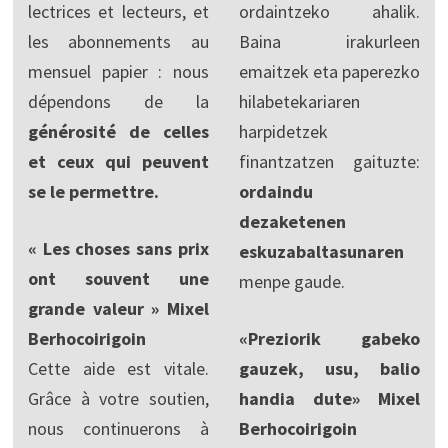
lectrices et lecteurs, et
ordaintzeko ahalik.
les abonnements au
Baina irakurleen
mensuel papier : nous
emaitzek eta paperezko
dépendons de la
hilabetekariaren
générosité de celles
harpidetzek
et ceux qui peuvent
finantzatzen gaituzte:
se le permettre.
ordaindu
dezaketenen
« Les choses sans prix
eskuzabaltasunaren
ont souvent une
menpe gaude.
grande valeur » Mixel
Berhocoirigoin
«Preziorik gabeko
Cette aide est vitale.
gauzek, usu, balio
Grâce à votre soutien,
handia dute» Mixel
nous continuerons à
Berhocoirigoin