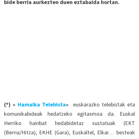
bide berria aurkezten duen eztabaida hortan.
(*) «
Hamaika Telebista
«
euskarazko telebistak eta
komunikabideak hedatzeko egitasmoa da. Euskal
Herriko hainbat hedabidetaz sustatuak (EKT
(Berria/Hitza), EKHE (Gara), Euskaltel, Elkar… besteak