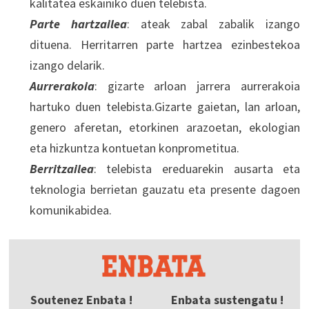
kalitatea eskainiko duen telebista.
Parte hartzailea
: ateak zabal zabalik izango
dituena. Herritarren parte hartzea ezinbestekoa
izango delarik.
Aurrerakoia
: gizarte arloan jarrera aurrerakoia
hartuko duen telebista.Gizarte gaietan, lan arloan,
genero aferetan, etorkinen arazoetan, ekologian
eta hizkuntza kontuetan konprometitua.
Berritzailea
: telebista ereduarekin ausarta eta
teknologia berrietan gauzatu eta presente dagoen
komunikabidea.
Soutenez Enbata !
Enbata sustengatu !