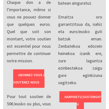
Chaque don a de
batean ainguratuz.
l’importance, même si
vous ne pouvez donner
Emaitza oro
que quelques euros.
garrantzitsua da, nahiz
Quel que soit son
eta euro/eusko guti
montant, votre soutien
batzuk eman.
est essentiel pour nous
Zenbatekoa edozein
permettre de continuer
heinekoa izanik ere,
notre mission.
zure laguntza
ezinbestekoa zaigu
gure eginkizuna
ABONNEZ-VOUS /
segitzeko.
SOUTENEZ-NOUS
Pour tout soutien de
HARPIDETU/SUSTENGAT
50€/eusko ou plus, vous
U