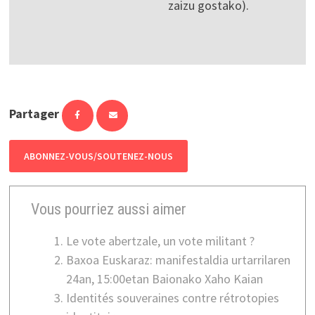
zaizu gostako).
Partager
ABONNEZ-VOUS/SOUTENEZ-NOUS
Vous pourriez aussi aimer
Le vote abertzale, un vote militant ?
Baxoa Euskaraz: manifestaldia urtarrilaren
24an, 15:00etan Baionako Xaho Kaian
Identités souveraines contre rétrotopies