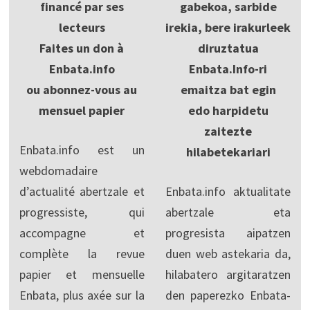
financé par ses
gabekoa, sarbide
lecteurs
irekia, bere irakurleek
Faites un don à
diruztatua
Enbata.info
Enbata.Info-ri
ou abonnez-vous au
emaitza bat egin
mensuel papier
edo harpidetu
zaitezte
Enbata.info est un
hilabetekariari
webdomadaire
d’actualité abertzale et
Enbata.info aktualitate
progressiste, qui
abertzale eta
accompagne et
progresista aipatzen
complète la revue
duen web astekaria da,
papier et mensuelle
hilabatero argitaratzen
Enbata, plus axée sur la
den paperezko Enbata-