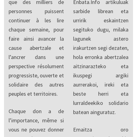
que des milliers de
Enbata.Info artikuluak
personnes puissent
sarbide librean eta
continuer à les lire
urririk eskaintzen
chaque semaine, pour
segituko dugu, milaka
faire ainsi avancer la
lagunek astero
cause abertzale et
irakurtzen segi dezaten,
l’ancrer dans une
hola erronka abertzalea
perspective résolument
aitzinarazteko eta
progressiste, ouverte et
ikuspegi argiki
solidaire des autres
aurrerakoi, ireki eta
peuples et territoires.
beste herri eta
lurraldeekiko solidario
Chaque don a de
batean ainguratuz.
l’importance, même si
vous ne pouvez donner
Emaitza oro