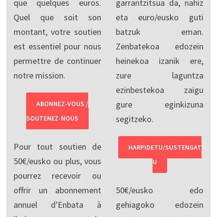
que quelques euros.
garrantzitsua da, nahiz
Quel que soit son
eta euro/eusko guti
montant, votre soutien
batzuk eman.
est essentiel pour nous
Zenbatekoa edozein
permettre de continuer
heinekoa izanik ere,
notre mission.
zure laguntza
ezinbestekoa zaigu
gure eginkizuna
ABONNEZ-VOUS /
segitzeko.
SOUTENEZ-NOUS
Pour tout soutien de
HARPIDETU/SUSTENGAT
50€/eusko ou plus, vous
U
pourrez recevoir ou
offrir un abonnement
50€/eusko edo
annuel d'Enbata à
gehiagoko edozein