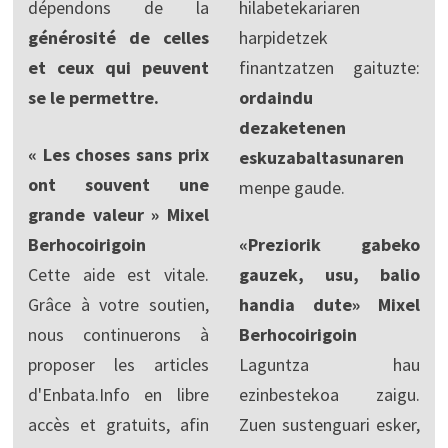
dépendons de la
hilabetekariaren
générosité de celles
harpidetzek
et ceux qui peuvent
finantzatzen gaituzte:
se le permettre.
ordaindu
dezaketenen
« Les choses sans prix
eskuzabaltasunaren
ont souvent une
menpe gaude.
grande valeur » Mixel
Berhocoirigoin
«Preziorik gabeko
Cette aide est vitale.
gauzek, usu, balio
Grâce à votre soutien,
handia dute» Mixel
nous continuerons à
Berhocoirigoin
proposer les articles
Laguntza hau
d'Enbata.Info en libre
ezinbestekoa zaigu.
accès et gratuits, afin
Zuen sustenguari esker,