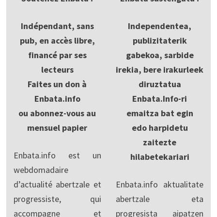
Indépendant, sans
Independentea,
pub, en accès libre,
publizitaterik
financé par ses
gabekoa, sarbide
lecteurs
irekia, bere irakurleek
Faites un don à
diruztatua
Enbata.info
Enbata.Info-ri
ou abonnez-vous au
emaitza bat egin
mensuel papier
edo harpidetu
zaitezte
Enbata.info est un
hilabetekariari
webdomadaire
d’actualité abertzale et
Enbata.info aktualitate
progressiste, qui
abertzale eta
accompagne et
progresista aipatzen