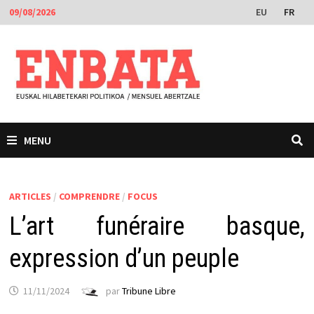
Passer
EU
FR
09/08/2026
au
contenu
MENU
ARTICLES
/
COMPRENDRE
/
FOCUS
L’art funéraire basque,
expression d’un peuple
11/11/2024
par
Tribune Libre