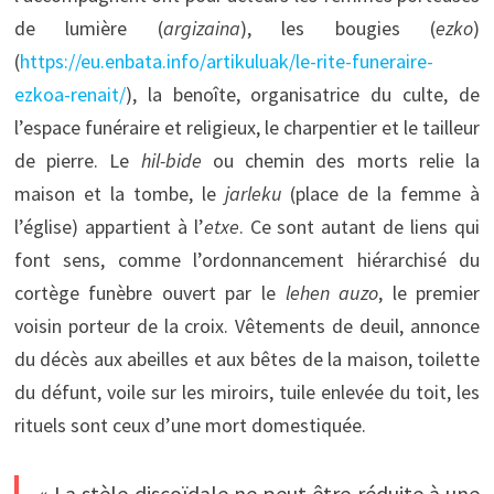
de lumière (
argizaina
), les bougies (
ezko
)
(
https://eu.enbata.info/artikuluak/le-rite-funeraire-
ezkoa-renait/
), la benoîte, organisatrice du culte, de
l’espace funéraire et religieux, le charpentier et le tailleur
de pierre. Le
hil-bide
ou chemin des morts relie la
maison et la tombe, le
jarleku
(place de la femme à
l’église) appartient à l’
etxe
. Ce sont autant de liens qui
font sens, comme l’ordonnancement hiérarchisé du
cortège funèbre ouvert par le
lehen auzo
, le premier
voisin porteur de la croix. Vêtements de deuil, annonce
du décès aux abeilles et aux bêtes de la maison, toilette
du défunt, voile sur les miroirs, tuile enlevée du toit, les
rituels sont ceux d’une mort domestiquée.
« La stèle discoïdale ne peut être réduite à une