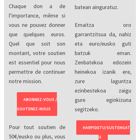
Chaque don a de
batean ainguratuz.
l’importance, même si
vous ne pouvez donner
Emaitza oro
que quelques euros.
garrantzitsua da, nahiz
Quel que soit son
eta euro/eusko guti
montant, votre soutien
batzuk eman.
est essentiel pour nous
Zenbatekoa edozein
permettre de continuer
heinekoa izanik ere,
notre mission.
zure laguntza
ezinbestekoa zaigu
gure eginkizuna
ABONNEZ-VOUS /
segitzeko.
SOUTENEZ-NOUS
Pour tout soutien de
HARPIDETU/SUSTENGAT
50€/eusko ou plus, vous
U