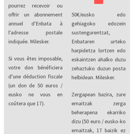
pourrez recevoir ou
offrir un abonnement
50€/eusko edo
annuel d'Enbata à
gehiagoko edozein
l'adresse postale
sustengurentzat,
indiquée. Milesker.
Enbataren urteko
harpidetza lortzen edo
Si vous êtes imposable,
eskaintzen ahalko duzu
votre don bénéficiera
zehaztuko duzun posta
d’une déduction fiscale
helbidean. Milesker.
(un don de 50 euros /
eusko ne vous en
Zergapean bazira, zure
coûtera que 17).
emaitzak zerga
beherapena ekarriko
dizu (50 euro / eusko-ko
emaitzak, 17 baizik ez