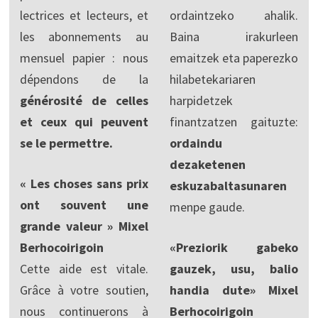
lectrices et lecteurs, et
ordaintzeko ahalik.
les abonnements au
Baina irakurleen
mensuel papier : nous
emaitzek eta paperezko
dépendons de la
hilabetekariaren
générosité de celles
harpidetzek
et ceux qui peuvent
finantzatzen gaituzte:
se le permettre.
ordaindu
dezaketenen
« Les choses sans prix
eskuzabaltasunaren
ont souvent une
menpe gaude.
grande valeur » Mixel
Berhocoirigoin
«Preziorik gabeko
Cette aide est vitale.
gauzek, usu, balio
Grâce à votre soutien,
handia dute» Mixel
nous continuerons à
Berhocoirigoin