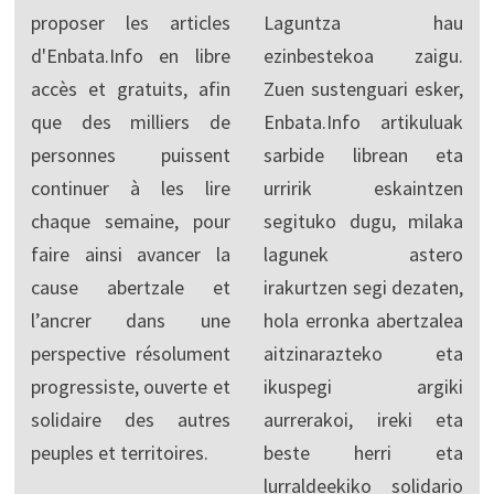
proposer les articles
Laguntza hau
d'Enbata.Info en libre
ezinbestekoa zaigu.
accès et gratuits, afin
Zuen sustenguari esker,
que des milliers de
Enbata.Info artikuluak
personnes puissent
sarbide librean eta
continuer à les lire
urririk eskaintzen
chaque semaine, pour
segituko dugu, milaka
faire ainsi avancer la
lagunek astero
cause abertzale et
irakurtzen segi dezaten,
l’ancrer dans une
hola erronka abertzalea
perspective résolument
aitzinarazteko eta
progressiste, ouverte et
ikuspegi argiki
solidaire des autres
aurrerakoi, ireki eta
peuples et territoires.
beste herri eta
lurraldeekiko solidario