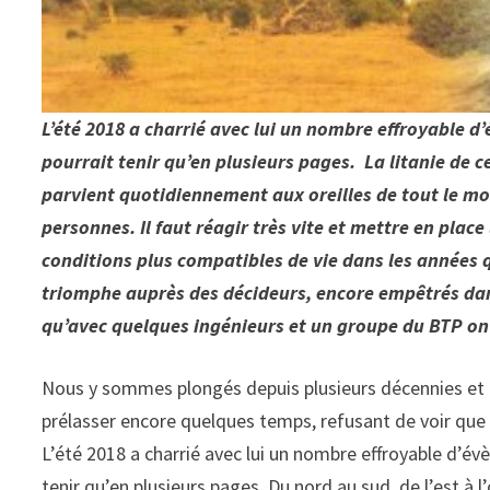
L’été 2018 a charrié avec lui un nombre effroyable 
pourrait tenir qu’en plusieurs pages. La litanie de c
parvient quotidiennement aux oreilles de tout le m
personnes. Il faut réagir très vite et mettre en place
conditions plus compatibles de vie dans les années q
triomphe auprès des décideurs, encore empêtrés dans
qu’avec quelques ingénieurs et un groupe du BTP on 
Nous y sommes plongés depuis plusieurs décennies et il
prélasser encore quelques temps, refusant de voir que 
L’été 2018 a charrié avec lui un nombre effroyable d’é
tenir qu’en plusieurs pages. Du nord au sud, de l’est à