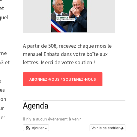
et
quel
A partir de 50€, recevez chaque mois le
omme
mensuel Enbata dans votre boîte aux
m3 et
lettres. Merci de votre soutien !
ABONNEZ-VOUS / SOUTENEZ-NOUS
e
les
’on
Agenda
ur
ler
Il n’y a aucun évènement à venir.
Ajouter
Voir le calendrier