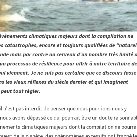
d’évènements climatiques majeurs dont la compilation ne
es catastrophes, encore et toujours qualifiées de “naturel
onde mais par contre au cerveau d’un nombre très limité 
 un processus de résilience pour offrir à notre territoire d
ui viennent. Je ne suis pas certaine que ce discours fasse
 les vieux réflexes du siècle dernier et qui imaginent
peut tout régler.
 n’est pas interdit de penser que nous pourrions nous y
nous avons dépassé ce qui pourrait être un doute raisonnabl
vènements climatiques majeurs dont la compilation ne pourra
 l’ouest de la planète, des phénomènes excessifs ont frappé l