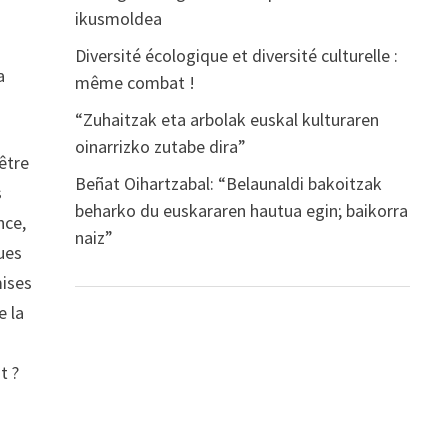
ikusmoldea
Diversité écologique et diversité culturelle :
a
même combat !
“Zuhaitzak eta arbolak euskal kulturaren
oinarrizko zutabe dira”
être
Beñat Oihartzabal: “Belaunaldi bakoitzak
s
beharko du euskararen hautua egin; baikorra
nce,
naiz”
ques
mises
e la
t ?