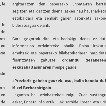
, le
argitaratzen den paperezko Enbata-ren berts
segitzen eta osatzen duena, azken hau hausnarketa
eztabaidara eta zenbait gairen azterketa sakon
 le
bideratuagoa delarik.
 de
ons
Garai gogorrak dira, eta badakigu denek ez dut
 au
informazioa ordaintzeko ahalik. Baina irakurl
 de
emaitzek eta paperezko hilabetekariaren harpidet
finantzatzen gaituzte:
ordaindu dezaketen
eskuzabaltasunaren
menpe gaude.
nde
«Preziorik gabeko gauzek, usu, balio handia du
ous
Mixel Berhocoirigoin
 en
Laguntza hau ezinbestekoa zaigu. Zuen sustengu
 de
esker, Enbata.Info artikuluak sarbide librean eta urri