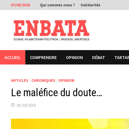
Passer
07/08/2026
Qui sommes nous ?
Solidarités
au
contenu
ACCUEIL
COMPRENDRE
OPINION
DÉBAT
TARTA
ARTICLES
/
CHRONIQUES
/
OPINION
Le maléfice du doute…
01/10/2018