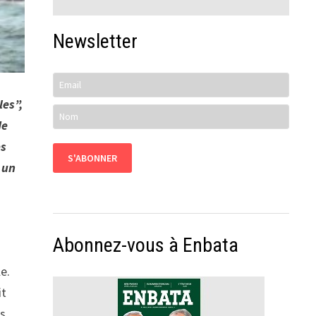
Newsletter
les”,
de
es
 un
Abonnez-vous à Enbata
e.
it
es