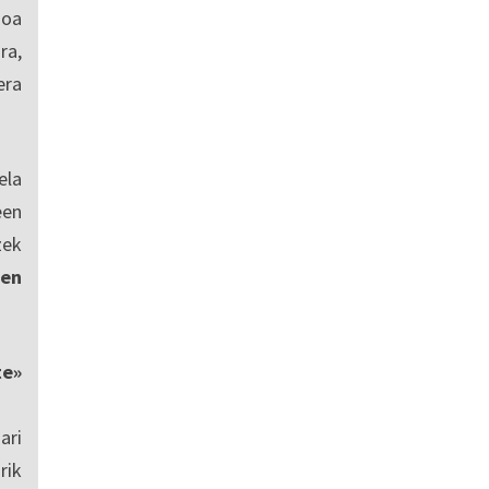
ioa
ra,
era
ela
een
zek
en
te»
ari
rik