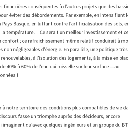
s financières conséquentes à d’autres projets que des bassi
pour éviter des débordements. Par exemple, en intensifiant l
n Pays Basque, en luttant contre l’artificialisation des sols, e
er la température… Ce serait un meilleur investissement et c
n confort ; ce rafraichissement même relatif conduirait à mo
es non négligeables d’énergie. En parallèle, une politique très
renouvelables, à l’isolation des logements, à la mise en pla
 de 40% à 60% de l’eau qui ruisselle sur leur surface —au
ionnées !
r à notre territoire des conditions plus compatibles de vie d
e discours fasse un triomphe auprès des décideurs, encore
qui imaginent qu’avec quelques ingénieurs et un groupe du B