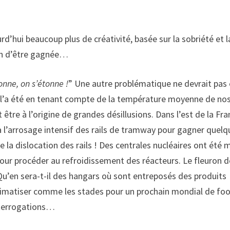
rd’hui beaucoup plus de créativité, basée sur la sobriété et l
oin d’être gagnée…
nne, on s’étonne !
” Une autre problématique ne devrait pas 
ur, l’a été en tenant compte de la température moyenne de no
être à l’origine de grandes désillusions. Dans l’est de la Fra
 à l’arrosage intensif des rails de tramway pour gagner quel
e la dislocation des rails ! Des centrales nucléaires ont été 
pour procéder au refroidissement des réacteurs. Le fleuron d
Qu’en sera-t-il des hangars où sont entreposés des produits
 climatiser comme les stades pour un prochain mondial de foo
interrogations…