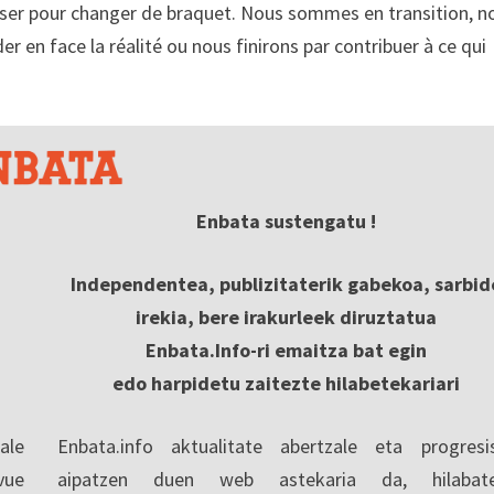
niser pour changer de braquet. Nous sommes en transition, n
er en face la réalité ou nous finirons par contribuer à ce qui
Enbata sustengatu !
Independentea, publizitaterik gabekoa, sarbid
irekia, bere irakurleek diruztatua
Enbata.Info-ri emaitza bat egin
edo harpidetu zaitezte hilabetekariari
ale
Enbata.info aktualitate abertzale eta progresi
vue
aipatzen duen web astekaria da, hilabate