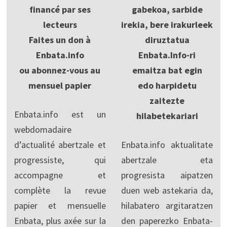
financé par ses
gabekoa, sarbide
lecteurs
irekia, bere irakurleek
Faites un don à
diruztatua
Enbata.info
Enbata.Info-ri
ou abonnez-vous au
emaitza bat egin
mensuel papier
edo harpidetu
zaitezte
Enbata.info est un
hilabetekariari
webdomadaire
d’actualité abertzale et
Enbata.info aktualitate
progressiste, qui
abertzale eta
accompagne et
progresista aipatzen
complète la revue
duen web astekaria da,
papier et mensuelle
hilabatero argitaratzen
Enbata, plus axée sur la
den paperezko Enbata-