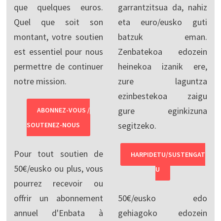
que quelques euros.
garrantzitsua da, nahiz
Quel que soit son
eta euro/eusko guti
montant, votre soutien
batzuk eman.
est essentiel pour nous
Zenbatekoa edozein
permettre de continuer
heinekoa izanik ere,
notre mission.
zure laguntza
ezinbestekoa zaigu
gure eginkizuna
ABONNEZ-VOUS /
segitzeko.
SOUTENEZ-NOUS
Pour tout soutien de
HARPIDETU/SUSTENGAT
50€/eusko ou plus, vous
U
pourrez recevoir ou
offrir un abonnement
50€/eusko edo
annuel d'Enbata à
gehiagoko edozein