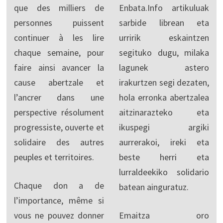
que des milliers de
Enbata.Info artikuluak
personnes puissent
sarbide librean eta
continuer à les lire
urririk eskaintzen
chaque semaine, pour
segituko dugu, milaka
faire ainsi avancer la
lagunek astero
cause abertzale et
irakurtzen segi dezaten,
l’ancrer dans une
hola erronka abertzalea
perspective résolument
aitzinarazteko eta
progressiste, ouverte et
ikuspegi argiki
solidaire des autres
aurrerakoi, ireki eta
peuples et territoires.
beste herri eta
lurraldeekiko solidario
Chaque don a de
batean ainguratuz.
l’importance, même si
vous ne pouvez donner
Emaitza oro