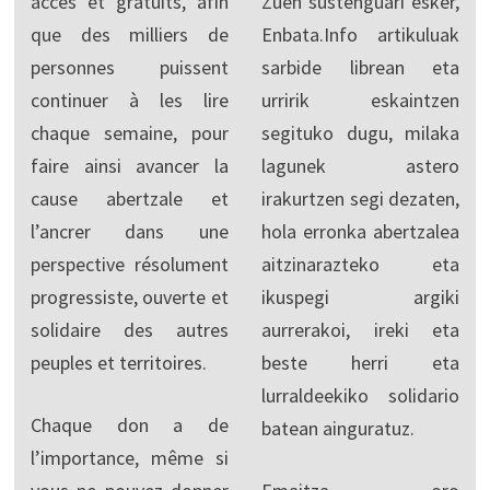
accès et gratuits, afin
Zuen sustenguari esker,
que des milliers de
Enbata.Info artikuluak
personnes puissent
sarbide librean eta
continuer à les lire
urririk eskaintzen
chaque semaine, pour
segituko dugu, milaka
faire ainsi avancer la
lagunek astero
cause abertzale et
irakurtzen segi dezaten,
l’ancrer dans une
hola erronka abertzalea
perspective résolument
aitzinarazteko eta
progressiste, ouverte et
ikuspegi argiki
solidaire des autres
aurrerakoi, ireki eta
peuples et territoires.
beste herri eta
lurraldeekiko solidario
Chaque don a de
batean ainguratuz.
l’importance, même si