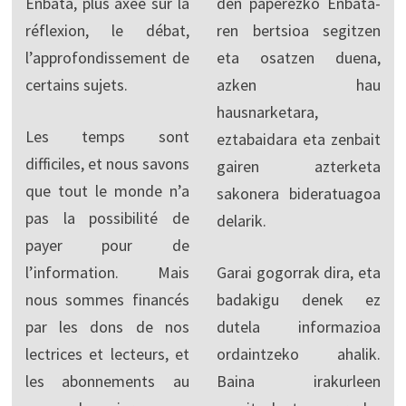
Enbata, plus axée sur la
den paperezko Enbata-
réflexion, le débat,
ren bertsioa segitzen
l’approfondissement de
eta osatzen duena,
certains sujets.
azken hau
hausnarketara,
Les temps sont
eztabaidara eta zenbait
difficiles, et nous savons
gairen azterketa
que tout le monde n’a
sakonera bideratuagoa
pas la possibilité de
delarik.
payer pour de
l’information. Mais
Garai gogorrak dira, eta
nous sommes financés
badakigu denek ez
par les dons de nos
dutela informazioa
lectrices et lecteurs, et
ordaintzeko ahalik.
les abonnements au
Baina irakurleen