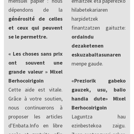
mensuel papier : nous
emaitzek eta paperezko
dépendons de la
hilabetekariaren
générosité de celles
harpidetzek
et ceux qui peuvent
finantzatzen gaituzte:
se le permettre.
ordaindu
dezaketenen
« Les choses sans prix
eskuzabaltasunaren
ont souvent une
menpe gaude.
grande valeur » Mixel
Berhocoirigoin
«Preziorik gabeko
Cette aide est vitale.
gauzek, usu, balio
Grâce à votre soutien,
handia dute» Mixel
nous continuerons à
Berhocoirigoin
proposer les articles
Laguntza hau
d'Enbata.Info en libre
ezinbestekoa zaigu.