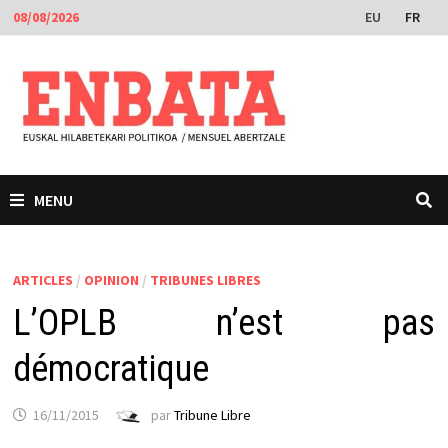
Passer
EU
FR
08/08/2026
au
contenu
MENU
ARTICLES
/
OPINION
/
TRIBUNES LIBRES
L’OPLB n’est pas
démocratique
16/11/2015
par
Tribune Libre