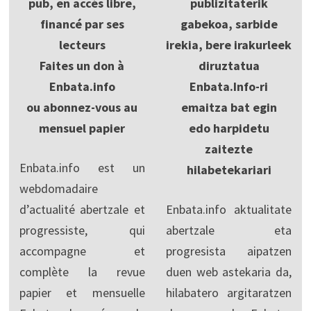
pub, en accès libre,
publizitaterik
financé par ses
gabekoa, sarbide
lecteurs
irekia, bere irakurleek
Faites un don à
diruztatua
Enbata.info
Enbata.Info-ri
ou abonnez-vous au
emaitza bat egin
mensuel papier
edo harpidetu
zaitezte
Enbata.info est un
hilabetekariari
webdomadaire
d’actualité abertzale et
Enbata.info aktualitate
progressiste, qui
abertzale eta
accompagne et
progresista aipatzen
complète la revue
duen web astekaria da,
papier et mensuelle
hilabatero argitaratzen