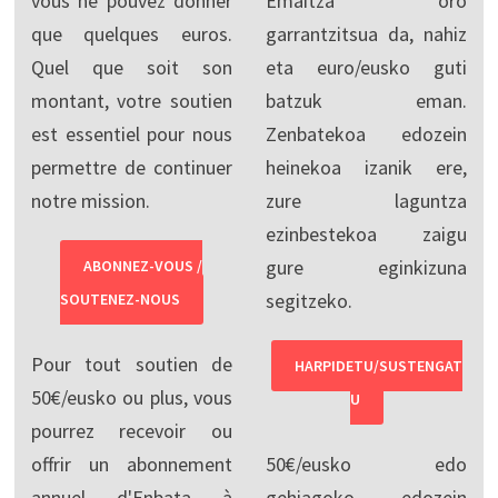
vous ne pouvez donner
Emaitza oro
que quelques euros.
garrantzitsua da, nahiz
Quel que soit son
eta euro/eusko guti
montant, votre soutien
batzuk eman.
est essentiel pour nous
Zenbatekoa edozein
permettre de continuer
heinekoa izanik ere,
notre mission.
zure laguntza
ezinbestekoa zaigu
gure eginkizuna
ABONNEZ-VOUS /
segitzeko.
SOUTENEZ-NOUS
Pour tout soutien de
HARPIDETU/SUSTENGAT
50€/eusko ou plus, vous
U
pourrez recevoir ou
offrir un abonnement
50€/eusko edo
annuel d'Enbata à
gehiagoko edozein