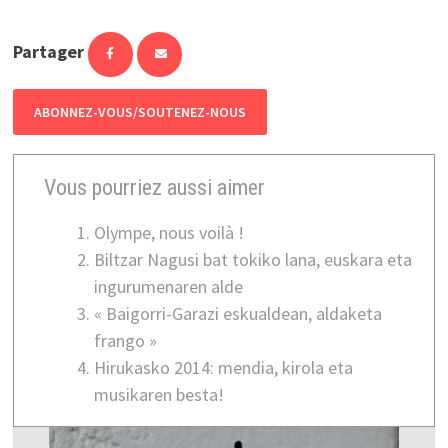
Partager
ABONNEZ-VOUS/SOUTENEZ-NOUS
Vous pourriez aussi aimer
Olympe, nous voilà !
Biltzar Nagusi bat tokiko lana, euskara eta
ingurumenaren alde
« Baigorri-Garazi eskualdean, aldaketa
frango »
Hirukasko 2014: mendia, kirola eta
musikaren besta!