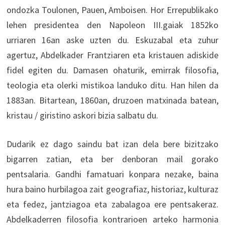
ondozka Toulonen, Pauen, Amboisen. Hor Errepublikako
lehen presidentea den Napoleon III.gaiak 1852ko
urriaren 16an aske uzten du. Eskuzabal eta zuhur
agertuz, Abdelkader Frantziaren eta kristauen adiskide
fidel egiten du. Damasen ohaturik, emirrak filosofia,
teologia eta olerki mistikoa landuko ditu. Han hilen da
1883an. Bitartean, 1860an, druzoen matxinada batean,
kristau / giristino askori bizia salbatu du.
Dudarik ez dago saindu bat izan dela bere bizitzako
bigarren zatian, eta ber denboran mail gorako
pentsalaria. Gandhi famatuari konpara nezake, baina
hura baino hurbilagoa zait geografiaz, historiaz, kulturaz
eta fedez, jantziagoa eta zabalagoa ere pentsakeraz.
Abdelkaderren filosofia kontrarioen arteko harmonia