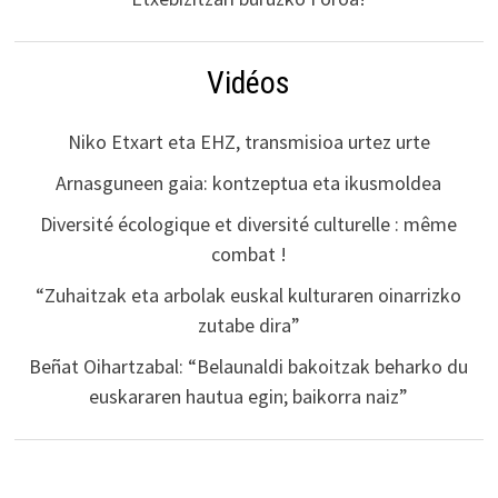
Vidéos
Niko Etxart eta EHZ, transmisioa urtez urte
Arnasguneen gaia: kontzeptua eta ikusmoldea
Diversité écologique et diversité culturelle : même
combat !
“Zuhaitzak eta arbolak euskal kulturaren oinarrizko
zutabe dira”
Beñat Oihartzabal: “Belaunaldi bakoitzak beharko du
euskararen hautua egin; baikorra naiz”