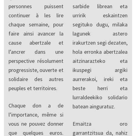
personnes puissent
sarbide librean eta
continuer à les lire
urririk eskaintzen
chaque semaine, pour
segituko dugu, milaka
faire ainsi avancer la
lagunek astero
cause abertzale et
irakurtzen segi dezaten,
l’ancrer dans une
hola erronka abertzalea
perspective résolument
aitzinarazteko eta
progressiste, ouverte et
ikuspegi argiki
solidaire des autres
aurrerakoi, ireki eta
peuples et territoires.
beste herri eta
lurraldeekiko solidario
Chaque don a de
batean ainguratuz.
l’importance, même si
vous ne pouvez donner
Emaitza oro
que quelques euros.
garrantzitsua da, nahiz