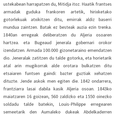
ustekabean harrapatzen du, Mitidja itoz. Haatik frantses
armadak guduka frankoren artetik, hirixketako
gotorlekuak atxikitzen ditu, emirrak aldiz baserri
mundua zaintzen. Batak ez besteak auzia ezin trenka.
1840an erregeak deliberatzen du Aljeria osoaren
hartzea. eta Bugeaud jenerala gobernari orokor
izendatzen. Armada 100.000 gizonetaraino emendatzen
dio. Jeneralak zatitzen du talde gotorka, eta horietarik
atal arin mugikorrak alde orotara bulkatzen ditu
etsaiaren funtsen gaindi: bazter guztiak xehatzen
dituzte. Jende askok men egiten die. 1842 ondarrera,
frantziarra lasai dabila kasik Aljeria osoan. 1843ko
maiatzaren 16 goizean, 560 zaldizko eta 1550 oinezko
soldadu talde batekin, Louis-Philippe erregearen
semeetarik den Aumaleko dukeak Abdelkaderren