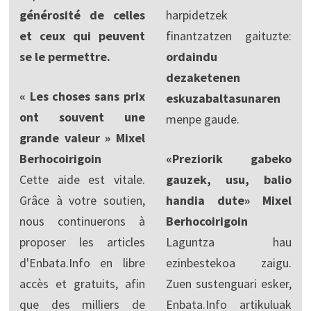
générosité de celles
harpidetzek
et ceux qui peuvent
finantzatzen gaituzte:
se le permettre.
ordaindu
dezaketenen
« Les choses sans prix
eskuzabaltasunaren
ont souvent une
menpe gaude.
grande valeur » Mixel
Berhocoirigoin
«Preziorik gabeko
Cette aide est vitale.
gauzek, usu, balio
Grâce à votre soutien,
handia dute» Mixel
nous continuerons à
Berhocoirigoin
proposer les articles
Laguntza hau
d'Enbata.Info en libre
ezinbestekoa zaigu.
accès et gratuits, afin
Zuen sustenguari esker,
que des milliers de
Enbata.Info artikuluak