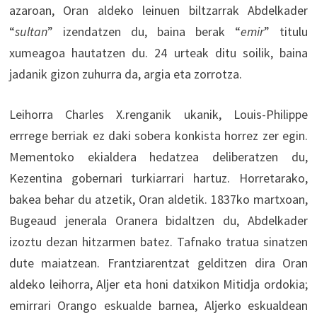
azaroan, Oran aldeko leinuen biltzarrak Abdelkader
“
sultan
” izendatzen du, baina berak “
emir
” titulu
xumeagoa hautatzen du. 24 urteak ditu soilik, baina
jadanik gizon zuhurra da, argia eta zorrotza.
Leihorra Charles X.renganik ukanik, Louis-Philippe
errrege berriak ez daki sobera konkista horrez zer egin.
Mementoko ekialdera hedatzea deliberatzen du,
Kezentina gobernari turkiarrari hartuz. Horretarako,
bakea behar du atzetik, Oran aldetik. 1837ko martxoan,
Bugeaud jenerala Oranera bidaltzen du, Abdelkader
izoztu dezan hitzarmen batez. Tafnako tratua sinatzen
dute maiatzean. Frantziarentzat gelditzen dira Oran
aldeko leihorra, Aljer eta honi datxikon Mitidja ordokia;
emirrari Orango eskualde barnea, Aljerko eskualdean