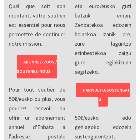
Quel que soit son
eta euro/eusko guti
montant, votre soutien
batzuk eman.
est essentiel pour nous
Zenbatekoa edozein
permettre de continuer
heinekoa izanik ere,
notre mission.
zure laguntza
ezinbestekoa zaigu
gure eginkizuna
ABONNEZ-VOUS /
segitzeko.
SOUTENEZ-NOUS
Pour tout soutien de
HARPIDETU/SUSTENGAT
50€/eusko ou plus, vous
U
pourrez recevoir ou
offrir un abonnement
50€/eusko edo
annuel d'Enbata à
gehiagoko edozein
l'adresse postale
sustengurentzat,