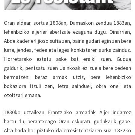
Oran aldean sortua 1808an, Damaskon zendua 1883an,
lehenbiziko aljeriar abertzale ezaguna dugu. Oinarrian,
Abdelkader erlijioso sufia zen, baina gudari egin zen bere
lurra, jendea, fedea eta legea konkistaren aurka zainduz.
Horretarako estatu aske bat eraiki zuen. Gudua
galdurik, pentsatu zuen Jainkoak ez zuela bere xedean
bermatzen: beraz armak utziz, bere lehenbiziko
bokaziora itzuli zen, letra sainduei, obra onei eta
otoitzari emana.
1830ko uztailean Frantziako armadak Aljer indarrez
hartu du, berantxeago Oran eskuratu gudukarik gabe.
Alta bada hor piztuko da erresistentziaren sua. 1832ko