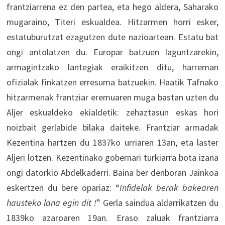
frantziarrena ez den partea, eta hego aldera, Saharako
mugaraino, Titeri eskualdea. Hitzarmen horri esker,
estatuburutzat ezagutzen dute nazioartean. Estatu bat
ongi antolatzen du. Europar batzuen laguntzarekin,
armagintzako lantegiak eraikitzen ditu, harreman
ofizialak finkatzen erresuma batzuekin. Haatik Tafnako
hitzarmenak frantziar eremuaren muga bastan uzten du
Aljer eskualdeko ekialdetik: zehaztasun eskas hori
noizbait gerlabide bilaka daiteke. Frantziar armadak
Kezentina hartzen du 1837ko urriaren 13an, eta laster
Aljeri lotzen. Kezentinako gobernari turkiarra bota izana
ongi datorkio Abdelkaderri. Baina ber denboran Jainkoa
eskertzen du bere opariaz: “
Infidelak berak bakearen
hausteko lana egin dit !
” Gerla saindua aldarrikatzen du
1839ko azaroaren 19an. Eraso zaluak frantziarra