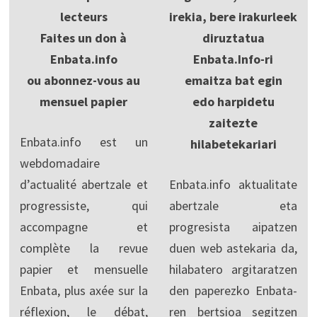
lecteurs
irekia, bere irakurleek
Faites un don à
diruztatua
Enbata.info
Enbata.Info-ri
ou abonnez-vous au
emaitza bat egin
mensuel papier
edo harpidetu
zaitezte
Enbata.info est un
hilabetekariari
webdomadaire
d’actualité abertzale et
Enbata.info aktualitate
progressiste, qui
abertzale eta
accompagne et
progresista aipatzen
complète la revue
duen web astekaria da,
papier et mensuelle
hilabatero argitaratzen
Enbata, plus axée sur la
den paperezko Enbata-
réflexion, le débat,
ren bertsioa segitzen