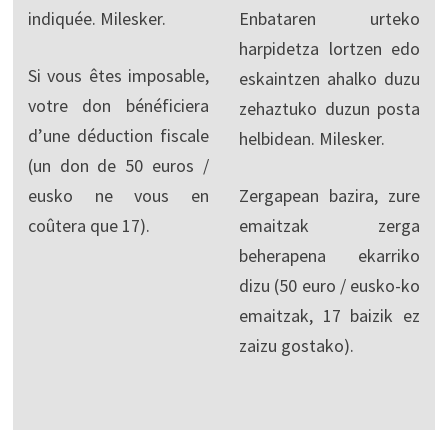
indiquée. Milesker.
Enbataren urteko
harpidetza lortzen edo
Si vous êtes imposable,
eskaintzen ahalko duzu
votre don bénéficiera
zehaztuko duzun posta
d’une déduction fiscale
helbidean. Milesker.
(un don de 50 euros /
eusko ne vous en
Zergapean bazira, zure
coûtera que 17).
emaitzak zerga
beherapena ekarriko
dizu (50 euro / eusko-ko
emaitzak, 17 baizik ez
zaizu gostako).