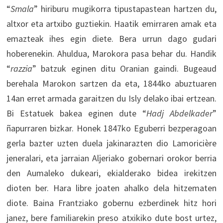
“
Smala
” hiriburu mugikorra tipustapastean hartzen du,
altxor eta artxibo guztiekin. Haatik emirraren amak eta
emazteak ihes egin diete. Bera urrun dago gudari
hoberenekin. Ahuldua, Marokora pasa behar du. Handik
“
razzia
” batzuk eginen ditu Oranian gaindi. Bugeaud
berehala Marokon sartzen da eta, 1844ko abuztuaren
14an erret armada garaitzen du Isly delako ibai ertzean.
Bi Estatuek bakea eginen dute “
Hadj Abdelkader
”
ñapurraren bizkar. Honek 1847ko Eguberri bezperagoan
gerla bazter uzten duela jakinarazten dio Lamoricière
jeneralari, eta jarraian Aljeriako gobernari orokor berria
den Aumaleko dukeari, ekialderako bidea irekitzen
dioten ber. Hara libre joaten ahalko dela hitzematen
diote. Baina Frantziako gobernu ezberdinek hitz hori
janez, bere familiarekin preso atxikiko dute bost urtez,