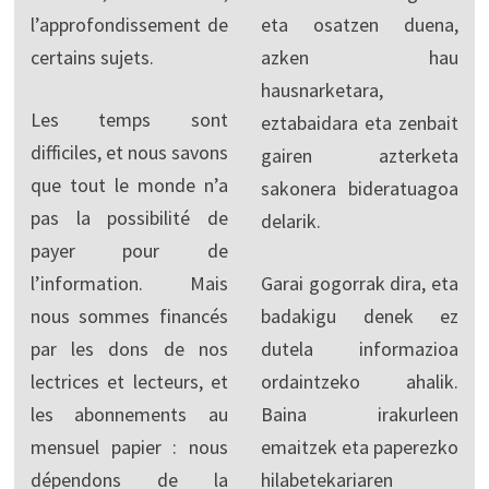
l’approfondissement de
eta osatzen duena,
certains sujets.
azken hau
hausnarketara,
Les temps sont
eztabaidara eta zenbait
difficiles, et nous savons
gairen azterketa
que tout le monde n’a
sakonera bideratuagoa
pas la possibilité de
delarik.
payer pour de
l’information. Mais
Garai gogorrak dira, eta
nous sommes financés
badakigu denek ez
par les dons de nos
dutela informazioa
lectrices et lecteurs, et
ordaintzeko ahalik.
les abonnements au
Baina irakurleen
mensuel papier : nous
emaitzek eta paperezko
dépendons de la
hilabetekariaren