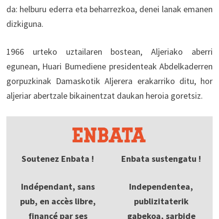
da: helburu ederra eta beharrezkoa, denei lanak emanen
dizkiguna.
1966 urteko uztailaren bostean, Aljeriako aberri
egunean, Huari Bumediene presidenteak Abdelkaderren
gorpuzkinak Damaskotik Aljerera erakarriko ditu, hor
aljeriar abertzale bikainentzat daukan heroia goretsiz.
Soutenez Enbata !
Enbata sustengatu !
Indépendant, sans
Independentea,
pub, en accès libre,
publizitaterik
financé par ses
gabekoa, sarbide