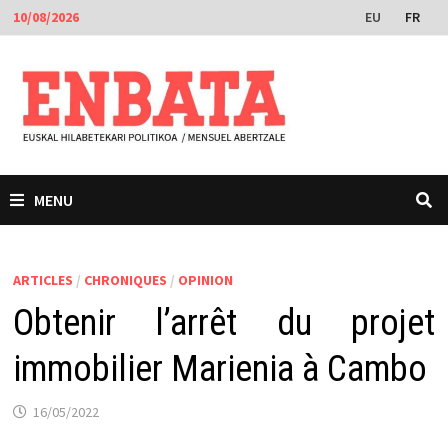
Passer
EU
FR
10/08/2026
au
contenu
MENU
ARTICLES
/
CHRONIQUES
/
OPINION
Obtenir l’arrêt du projet
immobilier Marienia à Cambo
16/05/2022