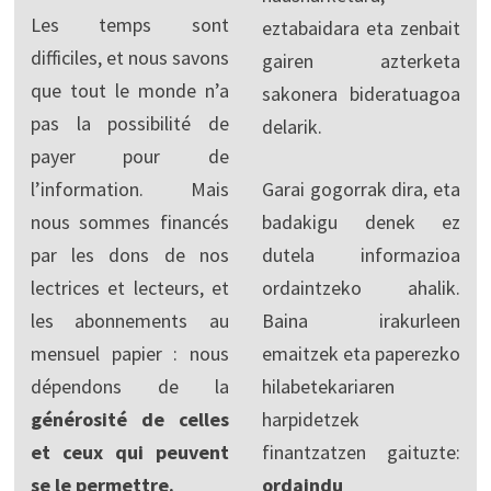
Les temps sont
eztabaidara eta zenbait
difficiles, et nous savons
gairen azterketa
que tout le monde n’a
sakonera bideratuagoa
pas la possibilité de
delarik.
payer pour de
l’information. Mais
Garai gogorrak dira, eta
nous sommes financés
badakigu denek ez
par les dons de nos
dutela informazioa
lectrices et lecteurs, et
ordaintzeko ahalik.
les abonnements au
Baina irakurleen
mensuel papier : nous
emaitzek eta paperezko
dépendons de la
hilabetekariaren
générosité de celles
harpidetzek
et ceux qui peuvent
finantzatzen gaituzte:
se le permettre.
ordaindu