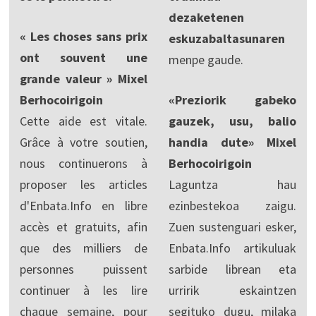
dezaketenen
« Les choses sans prix
eskuzabaltasunaren
ont souvent une
menpe gaude.
grande valeur » Mixel
Berhocoirigoin
«Preziorik gabeko
Cette aide est vitale.
gauzek, usu, balio
Grâce à votre soutien,
handia dute» Mixel
nous continuerons à
Berhocoirigoin
proposer les articles
Laguntza hau
d'Enbata.Info en libre
ezinbestekoa zaigu.
accès et gratuits, afin
Zuen sustenguari esker,
que des milliers de
Enbata.Info artikuluak
personnes puissent
sarbide librean eta
continuer à les lire
urririk eskaintzen
chaque semaine, pour
segituko dugu, milaka