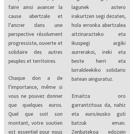
faire ainsi avancer la
lagunek astero
cause abertzale et
irakurtzen segi dezaten,
l’ancrer dans une
hola erronka abertzalea
perspective résolument
aitzinarazteko eta
progressiste, ouverte et
ikuspegi argiki
solidaire des autres
aurrerakoi, ireki eta
peuples et territoires.
beste herri eta
lurraldeekiko solidario
Chaque don a de
batean ainguratuz.
l’importance, même si
vous ne pouvez donner
Emaitza oro
que quelques euros.
garrantzitsua da, nahiz
Quel que soit son
eta euro/eusko guti
montant, votre soutien
batzuk eman.
est essentiel pour nous
Zenbatekoa edozein