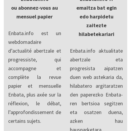
ou abonnez-vous au
emaitza bat egin
mensuel papier
edo harpidetu
zaitezte
Enbata.info est un
hilabetekariari
webdomadaire
d’actualité abertzale et
Enbata.info aktualitate
progressiste, qui
abertzale eta
accompagne et
progresista aipatzen
complète la revue
duen web astekaria da,
papier et mensuelle
hilabatero argitaratzen
Enbata, plus axée sur la
den paperezko Enbata-
réflexion, le débat,
ren bertsioa segitzen
l’approfondissement de
eta osatzen duena,
certains sujets.
azken hau
hausnarketara,