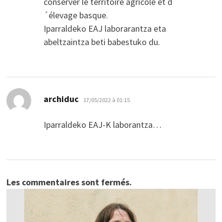
conserver le territoire agricole et d
´élevage basque.
Iparraldeko EAJ laborarantza eta
abeltzaintza beti babestuko du.
dit :
archiduc
17/05/2022 à 01:15
Iparraldeko EAJ-K laborantza…
Les commentaires sont fermés.