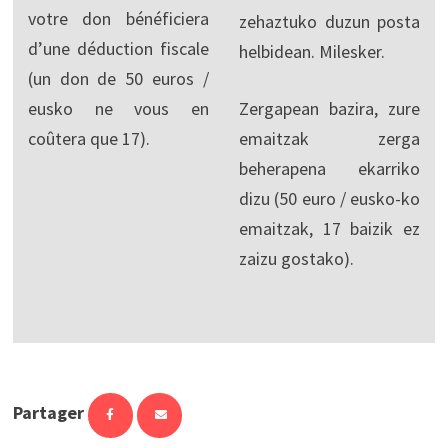
votre don bénéficiera
zehaztuko duzun posta
d’une déduction fiscale
helbidean. Milesker.
(un don de 50 euros /
eusko ne vous en
Zergapean bazira, zure
coûtera que 17).
emaitzak zerga
beherapena ekarriko
dizu (50 euro / eusko-ko
emaitzak, 17 baizik ez
zaizu gostako).
Partager