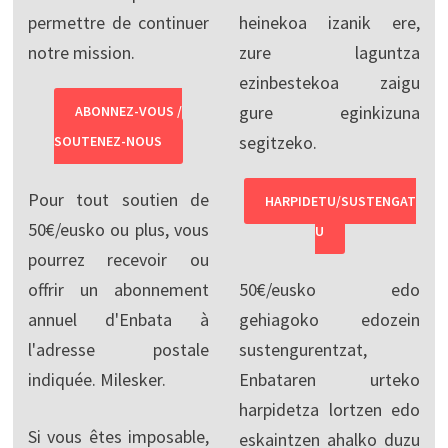
permettre de continuer
heinekoa izanik ere,
notre mission.
zure laguntza
ezinbestekoa zaigu
gure eginkizuna
ABONNEZ-VOUS /
segitzeko.
SOUTENEZ-NOUS
Pour tout soutien de
HARPIDETU/SUSTENGAT
50€/eusko ou plus, vous
U
pourrez recevoir ou
offrir un abonnement
50€/eusko edo
annuel d'Enbata à
gehiagoko edozein
l'adresse postale
sustengurentzat,
indiquée. Milesker.
Enbataren urteko
harpidetza lortzen edo
Si vous êtes imposable,
eskaintzen ahalko duzu