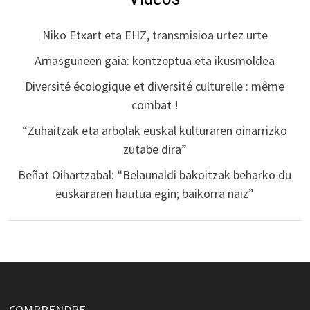
Niko Etxart eta EHZ, transmisioa urtez urte
Arnasguneen gaia: kontzeptua eta ikusmoldea
Diversité écologique et diversité culturelle : même
combat !
“Zuhaitzak eta arbolak euskal kulturaren oinarrizko
zutabe dira”
Beñat Oihartzabal: “Belaunaldi bakoitzak beharko du
euskararen hautua egin; baikorra naiz”
COMPRENDRE