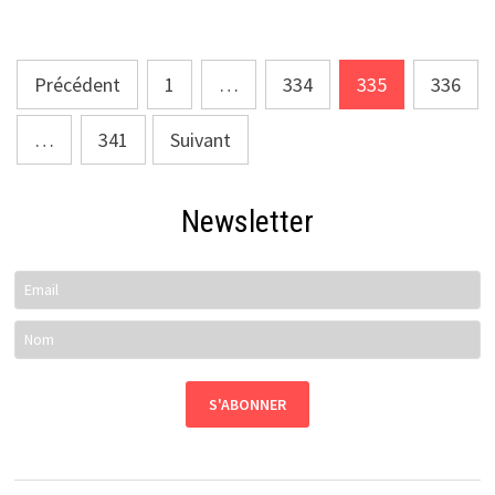
Pagination
Précédent
1
…
334
335
336
des
…
341
Suivant
publications
Newsletter