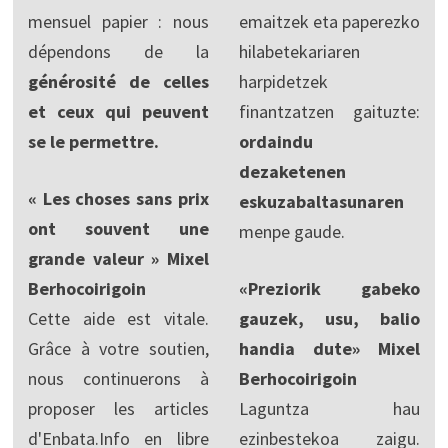
mensuel papier : nous
emaitzek eta paperezko
dépendons de la
hilabetekariaren
générosité de celles
harpidetzek
et ceux qui peuvent
finantzatzen gaituzte:
se le permettre.
ordaindu
dezaketenen
« Les choses sans prix
eskuzabaltasunaren
ont souvent une
menpe gaude.
grande valeur » Mixel
Berhocoirigoin
«Preziorik gabeko
Cette aide est vitale.
gauzek, usu, balio
Grâce à votre soutien,
handia dute» Mixel
nous continuerons à
Berhocoirigoin
proposer les articles
Laguntza hau
d'Enbata.Info en libre
ezinbestekoa zaigu.