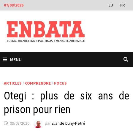
Passer
EU
FR
07/08/2026
au
contenu
MENU
ARTICLES
/
COMPRENDRE
/
FOCUS
Otegi : plus de six ans de
prison pour rien
09/08/2020
par
Ellande Duny-Pétré