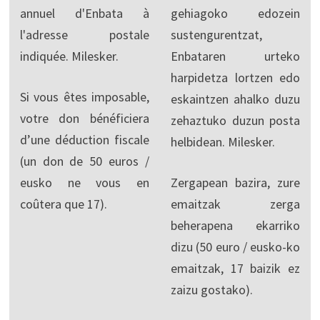
annuel d'Enbata à
gehiagoko edozein
l'adresse postale
sustengurentzat,
indiquée. Milesker.
Enbataren urteko
harpidetza lortzen edo
Si vous êtes imposable,
eskaintzen ahalko duzu
votre don bénéficiera
zehaztuko duzun posta
d’une déduction fiscale
helbidean. Milesker.
(un don de 50 euros /
eusko ne vous en
Zergapean bazira, zure
coûtera que 17).
emaitzak zerga
beherapena ekarriko
dizu (50 euro / eusko-ko
emaitzak, 17 baizik ez
zaizu gostako).