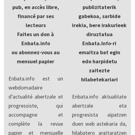
pub, en accès libre,
publizitaterik
financé par ses
gabekoa, sarbide
lecteurs
irekia, bere irakurleek
Faites un don à
diruztatua
Enbata.info
Enbata.Info-ri
ou abonnez-vous au
emaitza bat egin
mensuel papier
edo harpidetu
zaitezte
Enbata.info est un
hilabetekariari
webdomadaire
d’actualité abertzale et
Enbata.info aktualitate
progressiste, qui
abertzale eta
accompagne et
progresista aipatzen
complète la revue
duen web astekaria da,
papier et mensuelle
hilabatero argitaratzen