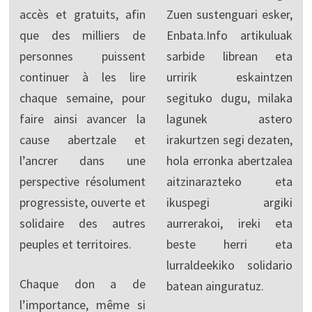
accès et gratuits, afin
Zuen sustenguari esker,
que des milliers de
Enbata.Info artikuluak
personnes puissent
sarbide librean eta
continuer à les lire
urririk eskaintzen
chaque semaine, pour
segituko dugu, milaka
faire ainsi avancer la
lagunek astero
cause abertzale et
irakurtzen segi dezaten,
l’ancrer dans une
hola erronka abertzalea
perspective résolument
aitzinarazteko eta
progressiste, ouverte et
ikuspegi argiki
solidaire des autres
aurrerakoi, ireki eta
peuples et territoires.
beste herri eta
lurraldeekiko solidario
Chaque don a de
batean ainguratuz.
l’importance, même si