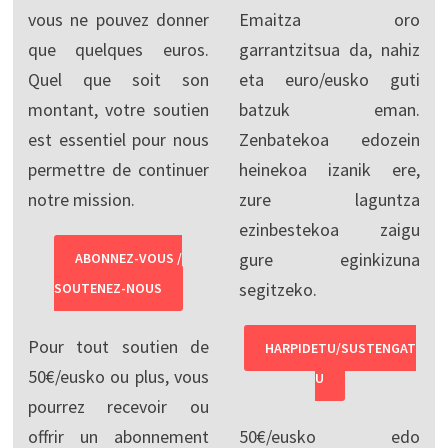
vous ne pouvez donner
Emaitza oro
que quelques euros.
garrantzitsua da, nahiz
Quel que soit son
eta euro/eusko guti
montant, votre soutien
batzuk eman.
est essentiel pour nous
Zenbatekoa edozein
permettre de continuer
heinekoa izanik ere,
notre mission.
zure laguntza
ezinbestekoa zaigu
gure eginkizuna
ABONNEZ-VOUS /
segitzeko.
SOUTENEZ-NOUS
Pour tout soutien de
HARPIDETU/SUSTENGAT
50€/eusko ou plus, vous
U
pourrez recevoir ou
offrir un abonnement
50€/eusko edo