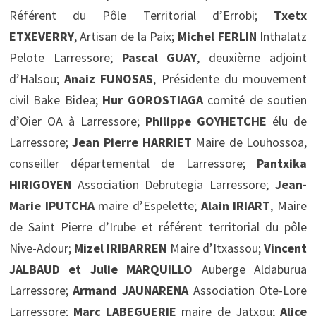
Référent du Pôle Territorial d’Errobi;
Txetx
ETXEVERRY
, Artisan de la Paix;
Michel FERLIN
Inthalatz
Pelote Larressore;
Pascal GUAY
, deuxième adjoint
d’Halsou;
Anaiz FUNOSAS
, Présidente du mouvement
civil Bake Bidea;
Hur GOROSTIAGA
comité de soutien
d’Oier OA à Larressore;
Philippe GOYHETCHE
élu de
Larressore;
Jean Pierre HARRIET
Maire de Louhossoa,
conseiller départemental de Larressore;
Pantxika
HIRIGOYEN
Association Debrutegia Larressore;
Jean-
Marie IPUTCHA
maire d’Espelette;
Alain IRIART
, Maire
de Saint Pierre d’Irube et référent territorial du pôle
Nive-Adour;
Mizel IRIBARREN
Maire d’Itxassou;
Vincent
JALBAUD et Julie MARQUILLO
Auberge Aldaburua
Larressore;
Armand JAUNARENA
Association Ote-Lore
Larressore;
Marc LABEGUERIE
maire de Jatxou;
Alice