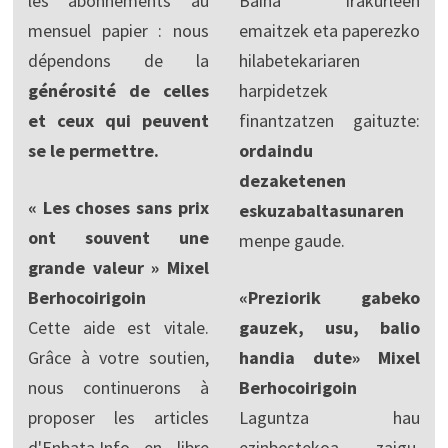
les abonnements au
Baina irakurleen
mensuel papier : nous
emaitzek eta paperezko
dépendons de la
hilabetekariaren
générosité de celles
harpidetzek
et ceux qui peuvent
finantzatzen gaituzte:
se le permettre.
ordaindu
dezaketenen
« Les choses sans prix
eskuzabaltasunaren
ont souvent une
menpe gaude.
grande valeur » Mixel
Berhocoirigoin
«Preziorik gabeko
Cette aide est vitale.
gauzek, usu, balio
Grâce à votre soutien,
handia dute» Mixel
nous continuerons à
Berhocoirigoin
proposer les articles
Laguntza hau
d'Enbata.Info en libre
ezinbestekoa zaigu.