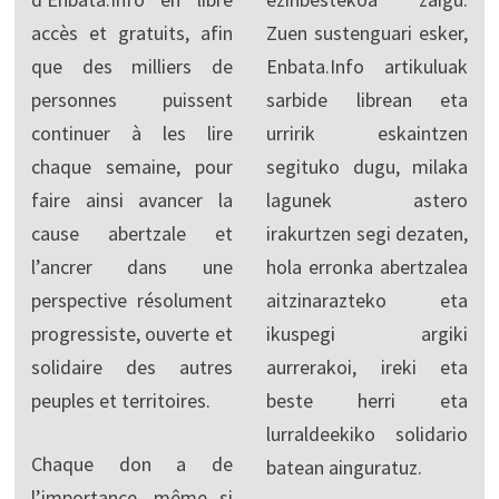
accès et gratuits, afin
Zuen sustenguari esker,
que des milliers de
Enbata.Info artikuluak
personnes puissent
sarbide librean eta
continuer à les lire
urririk eskaintzen
chaque semaine, pour
segituko dugu, milaka
faire ainsi avancer la
lagunek astero
cause abertzale et
irakurtzen segi dezaten,
l’ancrer dans une
hola erronka abertzalea
perspective résolument
aitzinarazteko eta
progressiste, ouverte et
ikuspegi argiki
solidaire des autres
aurrerakoi, ireki eta
peuples et territoires.
beste herri eta
lurraldeekiko solidario
Chaque don a de
batean ainguratuz.
l’importance, même si