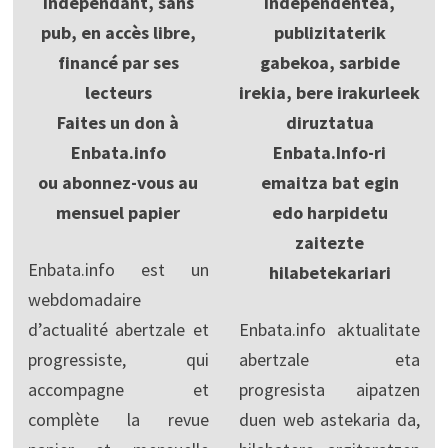
Indépendant, sans
Independentea,
pub, en accès libre,
publizitaterik
financé par ses
gabekoa, sarbide
lecteurs
irekia, bere irakurleek
Faites un don à
diruztatua
Enbata.info
Enbata.Info-ri
ou abonnez-vous au
emaitza bat egin
mensuel papier
edo harpidetu
zaitezte
Enbata.info est un
hilabetekariari
webdomadaire
d’actualité abertzale et
Enbata.info aktualitate
progressiste, qui
abertzale eta
accompagne et
progresista aipatzen
complète la revue
duen web astekaria da,