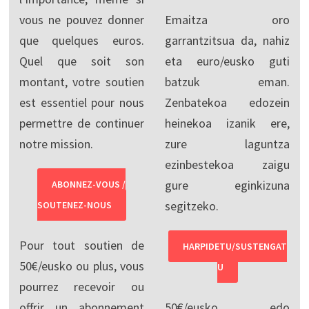
vous ne pouvez donner
Emaitza oro
que quelques euros.
garrantzitsua da, nahiz
Quel que soit son
eta euro/eusko guti
montant, votre soutien
batzuk eman.
est essentiel pour nous
Zenbatekoa edozein
permettre de continuer
heinekoa izanik ere,
notre mission.
zure laguntza
ezinbestekoa zaigu
gure eginkizuna
ABONNEZ-VOUS /
segitzeko.
SOUTENEZ-NOUS
Pour tout soutien de
HARPIDETU/SUSTENGAT
50€/eusko ou plus, vous
U
pourrez recevoir ou
offrir un abonnement
50€/eusko edo