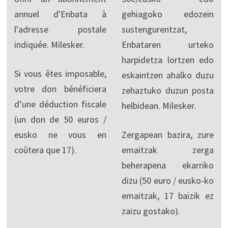
annuel d'Enbata à
gehiagoko edozein
l'adresse postale
sustengurentzat,
indiquée. Milesker.
Enbataren urteko
harpidetza lortzen edo
Si vous êtes imposable,
eskaintzen ahalko duzu
votre don bénéficiera
zehaztuko duzun posta
d’une déduction fiscale
helbidean. Milesker.
(un don de 50 euros /
eusko ne vous en
Zergapean bazira, zure
coûtera que 17).
emaitzak zerga
beherapena ekarriko
dizu (50 euro / eusko-ko
emaitzak, 17 baizik ez
zaizu gostako).