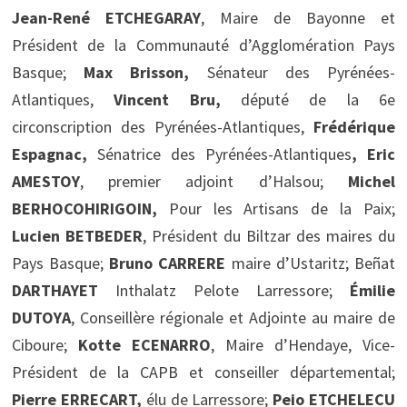
Jean-René ETCHEGARAY
, Maire de Bayonne et
Président de la Communauté d’Agglomération Pays
Basque;
Max Brisson,
Sénateur des Pyrénées-
Atlantiques,
Vincent Bru,
député de la 6e
circonscription des Pyrénées-Atlantiques,
Frédérique
Espagnac,
Sénatrice des Pyrénées-Atlantiques
,
Eric
AMESTOY
, premier adjoint d’Halsou;
Michel
BERHOCOHIRIGOIN,
Pour les Artisans de la Paix;
Lucien BETBEDER
, Président du Biltzar des maires du
Pays Basque;
Bruno CARRERE
maire d’Ustaritz; Beñat
DARTHAYET
Inthalatz Pelote Larressore;
Émilie
DUTOYA
, Conseillère régionale et Adjointe au maire de
Ciboure;
Kotte ECENARRO
, Maire d’Hendaye, Vice-
Président de la CAPB et conseiller départemental;
Pierre ERRECART,
élu de Larressore;
Peio ETCHELECU