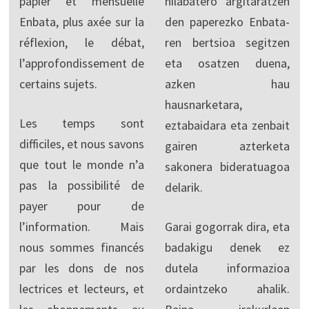
papier et mensuelle
hilabatero argitaratzen
Enbata, plus axée sur la
den paperezko Enbata-
réflexion, le débat,
ren bertsioa segitzen
l’approfondissement de
eta osatzen duena,
certains sujets.
azken hau
hausnarketara,
Les temps sont
eztabaidara eta zenbait
difficiles, et nous savons
gairen azterketa
que tout le monde n’a
sakonera bideratuagoa
pas la possibilité de
delarik.
payer pour de
l’information. Mais
Garai gogorrak dira, eta
nous sommes financés
badakigu denek ez
par les dons de nos
dutela informazioa
lectrices et lecteurs, et
ordaintzeko ahalik.