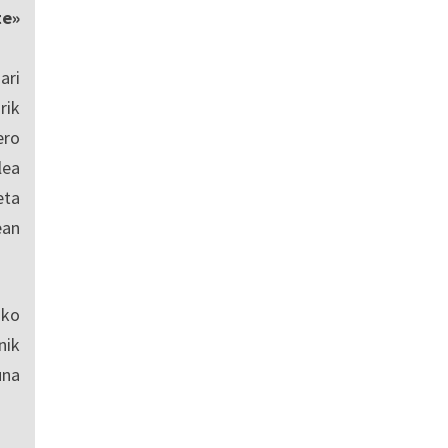
te»
ari
rik
ero
lea
eta
ean
sko
nik
una