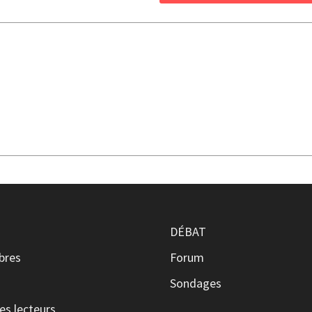
DÉBAT
ibres
Forum
s
Sondages
es lecteurs