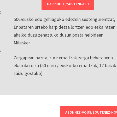
HARPIDETU/SUSTENGATU
z
50€/eusko edo gehiagoko edozein sustengurentzat,
Enbataren urteko harpidetza lortzen edo eskaintzen
ahalko duzu zehaztuko duzun posta helbidean.
Milesker.
s
Zergapean bazira, zure emaitzak zerga beherapena
ekarriko dizu (50 euro / eusko-ko emaitzak, 17 baizik
zaizu gostako).
ABONNEZ-VOUS/SOUTENEZ-NO