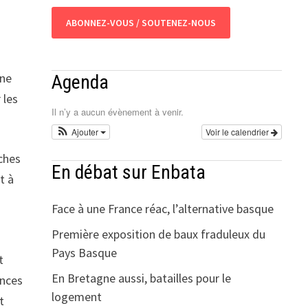
ABONNEZ-VOUS / SOUTENEZ-NOUS
une
Agenda
 les
Il n’y a aucun évènement à venir.
Ajouter
Voir le calendrier
iches
En débat sur Enbata
t à
Face à une France réac, l’alternative basque
Première exposition de baux fraduleux du
Pays Basque
t
En Bretagne aussi, batailles pour le
ences
logement
t