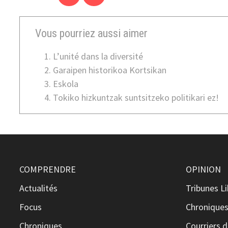
Vous pourriez aussi aimer
L’unité dans la diversité
Garaipen historikoa Kortsikan
Eskola
Tokiko hizkuntzak suntsitzeko politikari ez!
COMPRENDRE
OPINION
Actualités
Tribunes L
Focus
Chronique
Chroniques
Courriers d