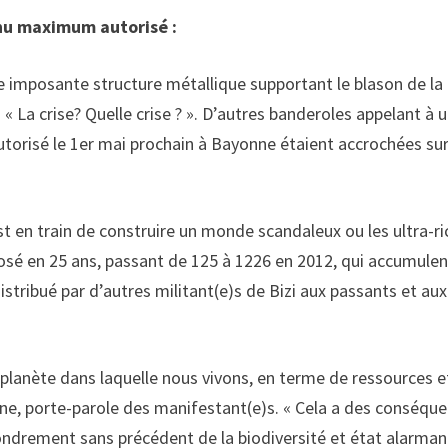
nu maximum autorisé :
 imposante structure métallique supportant le blason de la
 La crise? Quelle crise ? ». D’autres banderoles appelant à 
orisé le 1er mai prochain à Bayonne étaient accrochées sur
st en train de construire un monde scandaleux ou les ultra-r
losé en 25 ans, passant de 125 à 1226 en 2012, qui accumulen
distribué par d’autres militant(e)s de Bizi aux passants et aux
 planète dans laquelle nous vivons, en terme de ressources e
êne, porte-parole des manifestant(e)s. « Cela a des conséqu
ondrement sans précédent de la biodiversité et état alarman