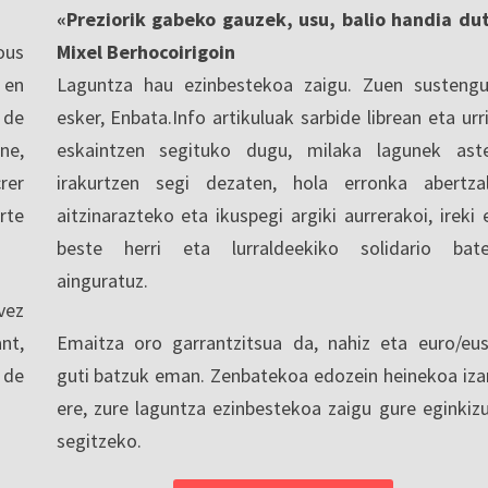
«Preziorik gabeko gauzek, usu, balio handia du
ous
Mixel Berhocoirigoin
 en
Laguntza hau ezinbestekoa zaigu. Zuen sustengu
 de
esker, Enbata.Info artikuluak sarbide librean eta urri
ne,
eskaintzen segituko dugu, milaka lagunek ast
rer
irakurtzen segi dezaten, hola erronka abertza
rte
aitzinarazteko eta ikuspegi argiki aurrerakoi, ireki 
beste herri eta lurraldeekiko solidario bat
ainguratuz.
vez
nt,
Emaitza oro garrantzitsua da, nahiz eta euro/eu
 de
guti batzuk eman. Zenbatekoa edozein heinekoa iza
ere, zure laguntza ezinbestekoa zaigu gure eginkiz
segitzeko.