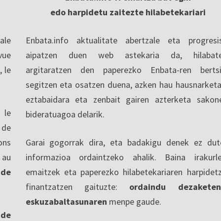
edo harpidetu zaitezte hilabetekariari
ale
Enbata.info aktualitate abertzale eta progresi
vue
aipatzen duen web astekaria da, hilabate
, le
argitaratzen den paperezko Enbata-ren berts
segitzen eta osatzen duena, azken hau hausnarketa
eztabaidara eta zenbait gairen azterketa sakon
 le
bideratuagoa delarik.
 de
ons
Garai gogorrak dira, eta badakigu denek ez dut
 au
informazioa ordaintzeko ahalik. Baina irakurl
 de
emaitzek eta paperezko hilabetekariaren harpidet
finantzatzen gaituzte:
ordaindu dezaketen
eskuzabaltasunaren
menpe gaude.
nde