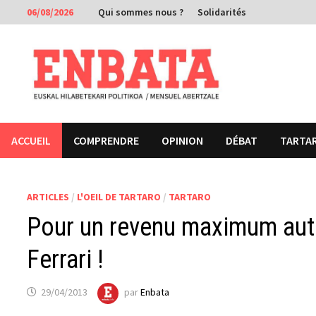
Passer
06/08/2026
Qui sommes nous ?
Solidarités
au
contenu
ACCUEIL
COMPRENDRE
OPINION
DÉBAT
TARTA
ARTICLES
/
L'OEIL DE TARTARO
/
TARTARO
Pour un revenu maximum autor
Ferrari !
29/04/2013
par
Enbata