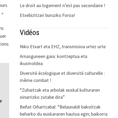
ours
Le droit au logement n’est pas secondaire !
 »
Etxebizitzari buruzko Foroa!
ns
Vidéos
buer
tions
Niko Etxart eta EHZ, transmisioa urtez urte
Arnasguneen gaia: kontzeptua eta
ikusmoldea
Diversité écologique et diversité culturelle :
même combat !
“Zuhaitzak eta arbolak euskal kulturaren
oinarrizko zutabe dira”
e
Beñat Oihartzabal: “Belaunaldi bakoitzak
beharko du euskararen hautua egin; baikorra