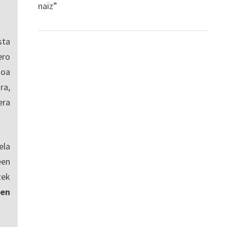
naiz”
sta
ro
ioa
ra,
era
ela
een
zek
en