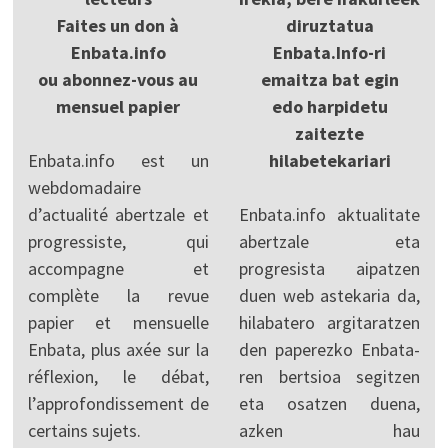
Faites un don à
diruztatua
Enbata.info
Enbata.Info-ri
ou abonnez-vous au
emaitza bat egin
mensuel papier
edo harpidetu
zaitezte
Enbata.info est un
hilabetekariari
webdomadaire
d’actualité abertzale et
Enbata.info aktualitate
progressiste, qui
abertzale eta
accompagne et
progresista aipatzen
complète la revue
duen web astekaria da,
papier et mensuelle
hilabatero argitaratzen
Enbata, plus axée sur la
den paperezko Enbata-
réflexion, le débat,
ren bertsioa segitzen
l’approfondissement de
eta osatzen duena,
certains sujets.
azken hau