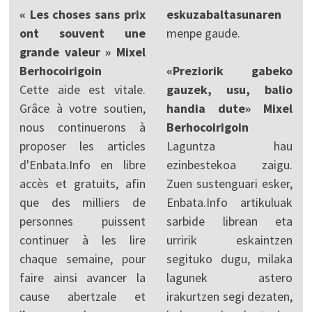
« Les choses sans prix
eskuzabaltasunaren
ont souvent une
menpe gaude.
grande valeur » Mixel
Berhocoirigoin
«Preziorik gabeko
Cette aide est vitale.
gauzek, usu, balio
Grâce à votre soutien,
handia dute» Mixel
nous continuerons à
Berhocoirigoin
proposer les articles
Laguntza hau
d'Enbata.Info en libre
ezinbestekoa zaigu.
accès et gratuits, afin
Zuen sustenguari esker,
que des milliers de
Enbata.Info artikuluak
personnes puissent
sarbide librean eta
continuer à les lire
urririk eskaintzen
chaque semaine, pour
segituko dugu, milaka
faire ainsi avancer la
lagunek astero
cause abertzale et
irakurtzen segi dezaten,