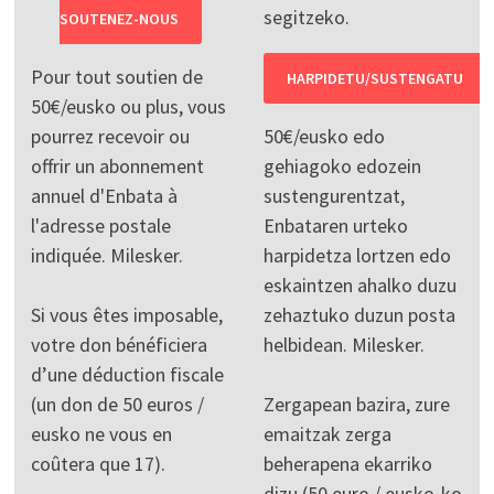
segitzeko.
SOUTENEZ-NOUS
Pour tout soutien de
HARPIDETU/SUSTENGATU
50€/eusko ou plus, vous
pourrez recevoir ou
50€/eusko edo
offrir un abonnement
gehiagoko edozein
annuel d'Enbata à
sustengurentzat,
l'adresse postale
Enbataren urteko
indiquée. Milesker.
harpidetza lortzen edo
eskaintzen ahalko duzu
Si vous êtes imposable,
zehaztuko duzun posta
votre don bénéficiera
helbidean. Milesker.
d’une déduction fiscale
(un don de 50 euros /
Zergapean bazira, zure
eusko ne vous en
emaitzak zerga
coûtera que 17).
beherapena ekarriko
dizu (50 euro / eusko-ko