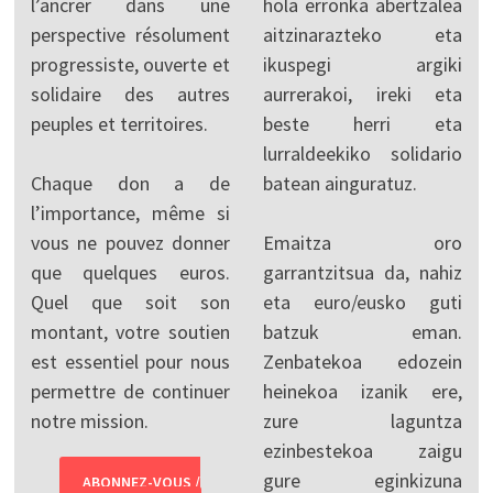
l’ancrer dans une
hola erronka abertzalea
perspective résolument
aitzinarazteko eta
progressiste, ouverte et
ikuspegi argiki
solidaire des autres
aurrerakoi, ireki eta
peuples et territoires.
beste herri eta
lurraldeekiko solidario
Chaque don a de
batean ainguratuz.
l’importance, même si
vous ne pouvez donner
Emaitza oro
que quelques euros.
garrantzitsua da, nahiz
Quel que soit son
eta euro/eusko guti
montant, votre soutien
batzuk eman.
est essentiel pour nous
Zenbatekoa edozein
permettre de continuer
heinekoa izanik ere,
notre mission.
zure laguntza
ezinbestekoa zaigu
gure eginkizuna
ABONNEZ-VOUS /