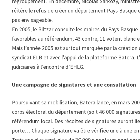
regroupement. En décembre, Nicolas Sarkozy, ministre d
réitère le refus de créer un département Pays Basque 
pas envisageable.
En 2005, le Biltzar consulte les maires du Pays Basque 
favorables au référendum, 43 contre, 11 votent blanc et
Mais l’année 2005 est surtout marquée par la création 
syndicat ELB et avec l’appui de la plateforme Batera. L
judiciaires à l’encontre d’EHLG.
Une campagne de signatures et une consultation
Poursuivant sa mobilisation, Batera lance, en mars 200
corps électoral du département (soit 46 000 signature
référendum local. Des récoltes de signatures auront lie
porte… Chaque signature va être vérifiée une à une en 
Trois ans plus tard, plus de 36 000 signatures sont enr