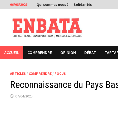
Passer
06/08/2026
Qui sommes nous ?
Solidarités
au
contenu
ACCUEIL
COMPRENDRE
OPINION
DÉBAT
TARTA
ARTICLES
/
COMPRENDRE
/
FOCUS
Reconnaissance du Pays Basq
07/04/2025