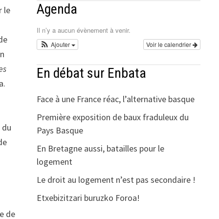
Agenda
 le
Il n’y a aucun évènement à venir.
 de
Ajouter
Voir le calendrier
en
es
En débat sur Enbata
a.
Face à une France réac, l’alternative basque
Première exposition de baux fraduleux du
e du
Pays Basque
de
En Bretagne aussi, batailles pour le
logement
Le droit au logement n’est pas secondaire !
Etxebizitzari buruzko Foroa!
re de