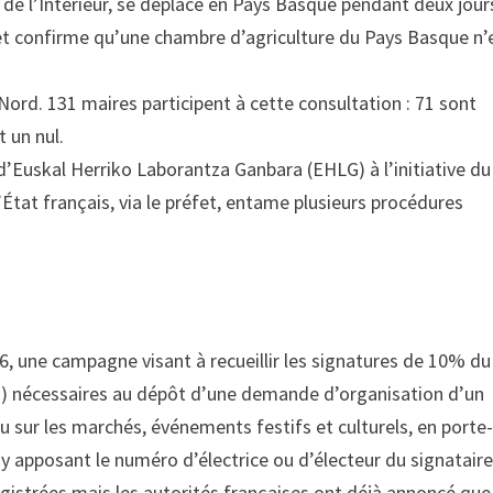
e l’Intérieur, se déplace en Pays Basque pendant deux jours.
et confirme qu’une chambre d’agriculture du Pays Basque n’
Nord. 131 maires participent à cette consultation : 71 sont
 un nul.
d’Euskal Herriko Laborantza Ganbara (EHLG) à l’initiative du
’État français, via le préfet, entame plusieurs procédures
6, une campagne visant à recueillir les signatures de 10% du
s) nécessaires au dépôt d’une demande d’organisation d’un
u sur les marchés, événements festifs et culturels, en porte
y apposant le numéro d’électrice ou d’électeur du signataire
egistrées mais les autorités françaises ont déjà annoncé que