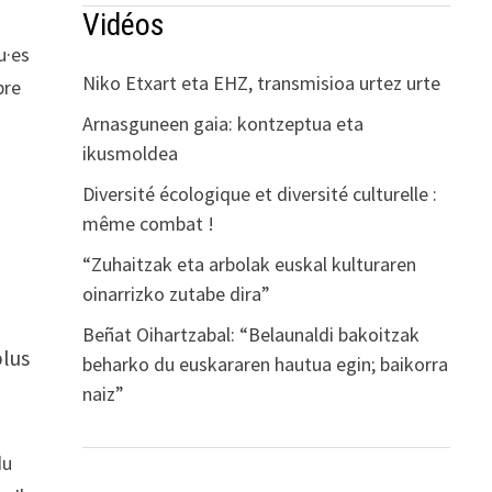
Vidéos
u·es
Niko Etxart eta EHZ, transmisioa urtez urte
bre
Arnasguneen gaia: kontzeptua eta
ikusmoldea
Diversité écologique et diversité culturelle :
même combat !
“Zuhaitzak eta arbolak euskal kulturaren
oinarrizko zutabe dira”
Beñat Oihartzabal: “Belaunaldi bakoitzak
plus
beharko du euskararen hautua egin; baikorra
naiz”
du