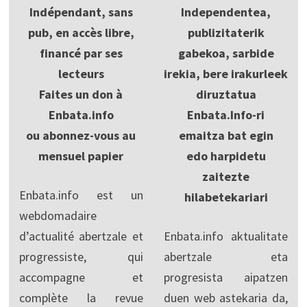
Indépendant, sans
Independentea,
pub, en accès libre,
publizitaterik
financé par ses
gabekoa, sarbide
lecteurs
irekia, bere irakurleek
Faites un don à
diruztatua
Enbata.info
Enbata.Info-ri
ou abonnez-vous au
emaitza bat egin
mensuel papier
edo harpidetu
zaitezte
Enbata.info est un
hilabetekariari
webdomadaire
d’actualité abertzale et
Enbata.info aktualitate
progressiste, qui
abertzale eta
accompagne et
progresista aipatzen
complète la revue
duen web astekaria da,