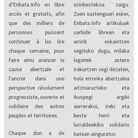
d'Enbata.Info en libre
ezinbestekoa zaigu.
accès et gratuits, afin
Zuen sustenguari esker,
que des milliers de
Enbata.Info artikuluak
personnes puissent
sarbide librean eta
continuer à les lire
urririk eskaintzen
chaque semaine, pour
segituko dugu, milaka
faire ainsi avancer la
lagunek astero
cause abertzale et
irakurtzen segi dezaten,
l’ancrer dans une
hola erronka abertzalea
perspective résolument
aitzinarazteko eta
progressiste, ouverte et
ikuspegi argiki
solidaire des autres
aurrerakoi, ireki eta
peuples et territoires.
beste herri eta
lurraldeekiko solidario
Chaque don a de
batean ainguratuz.