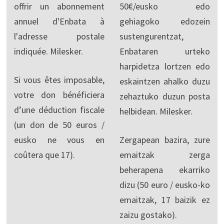
offrir un abonnement
50€/eusko edo
annuel d'Enbata à
gehiagoko edozein
l'adresse postale
sustengurentzat,
indiquée. Milesker.
Enbataren urteko
harpidetza lortzen edo
Si vous êtes imposable,
eskaintzen ahalko duzu
votre don bénéficiera
zehaztuko duzun posta
d’une déduction fiscale
helbidean. Milesker.
(un don de 50 euros /
eusko ne vous en
Zergapean bazira, zure
coûtera que 17).
emaitzak zerga
beherapena ekarriko
dizu (50 euro / eusko-ko
emaitzak, 17 baizik ez
zaizu gostako).