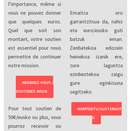
l’importance, même si
vous ne pouvez donner
Emaitza oro
que quelques euros.
garrantzitsua da, nahiz
Quel que soit son
eta euro/eusko guti
montant, votre soutien
batzuk eman.
est essentiel pour nous
Zenbatekoa edozein
permettre de continuer
heinekoa izanik ere,
notre mission.
zure laguntza
ezinbestekoa zaigu
gure eginkizuna
ABONNEZ-VOUS /
segitzeko.
SOUTENEZ-NOUS
Pour tout soutien de
HARPIDETU/SUSTENGAT
50€/eusko ou plus, vous
U
pourrez recevoir ou