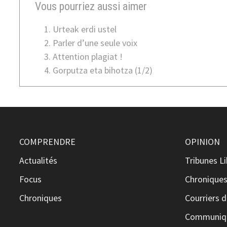
Vous pourriez aussi aimer
Urteak erdi ustel
Parler d’une seule voix
Attention plagiat !
Gorputza eta bihotza (1/2)
COMPRENDRE
OPINION
Actualités
Tribunes L
Focus
Chronique
Chroniques
Courriers d
Communiqu