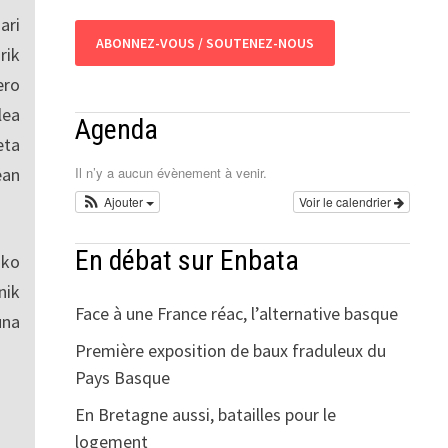
ari
ABONNEZ-VOUS / SOUTENEZ-NOUS
rik
ero
lea
Agenda
eta
ean
Il n’y a aucun évènement à venir.
Ajouter
Voir le calendrier
En débat sur Enbata
sko
nik
Face à une France réac, l’alternative basque
una
Première exposition de baux fraduleux du
Pays Basque
En Bretagne aussi, batailles pour le
logement