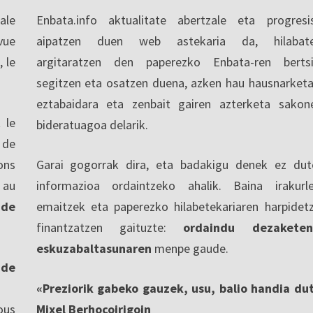
ale
Enbata.info aktualitate abertzale eta progresi
vue
aipatzen duen web astekaria da, hilabate
, le
argitaratzen den paperezko Enbata-ren berts
segitzen eta osatzen duena, azken hau hausnarketa
eztabaidara eta zenbait gairen azterketa sakon
 le
bideratuagoa delarik.
 de
ons
Garai gogorrak dira, eta badakigu denek ez dut
 au
informazioa ordaintzeko ahalik. Baina irakurl
 de
emaitzek eta paperezko hilabetekariaren harpidet
finantzatzen gaituzte:
ordaindu dezaketen
eskuzabaltasunaren
menpe gaude.
nde
«Preziorik gabeko gauzek, usu, balio handia du
ous
Mixel Berhocoirigoin