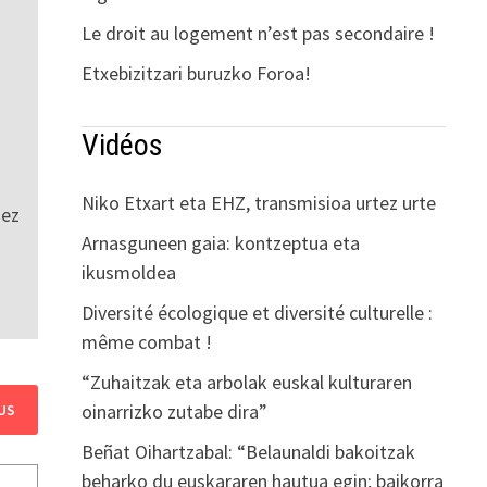
Le droit au logement n’est pas secondaire !
Etxebizitzari buruzko Foroa!
Vidéos
Niko Etxart eta EHZ, transmisioa urtez urte
 ez
Arnasguneen gaia: kontzeptua eta
ikusmoldea
Diversité écologique et diversité culturelle :
même combat !
“Zuhaitzak eta arbolak euskal kulturaren
oinarrizko zutabe dira”
US
Beñat Oihartzabal: “Belaunaldi bakoitzak
beharko du euskararen hautua egin; baikorra