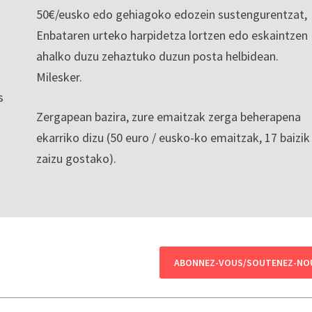
50€/eusko edo gehiagoko edozein sustengurentzat,
Enbataren urteko harpidetza lortzen edo eskaintzen
ahalko duzu zehaztuko duzun posta helbidean.
Milesker.
s
Zergapean bazira, zure emaitzak zerga beherapena
ekarriko dizu (50 euro / eusko-ko emaitzak, 17 baizik
zaizu gostako).
ABONNEZ-VOUS/SOUTENEZ-NO