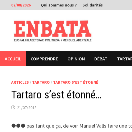
Passer
07/08/2026
Qui sommes nous ?
Solidarités
au
contenu
ACCUEIL
COMPRENDRE
OPINION
DÉBAT
TARTA
ARTICLES
/
TARTARO
/
TARTARO S'EST ÉTONNÉ
Tartaro s’est étonné…
21/07/2018
●●● pas tant que ça, de voir Manuel Valls faire une t