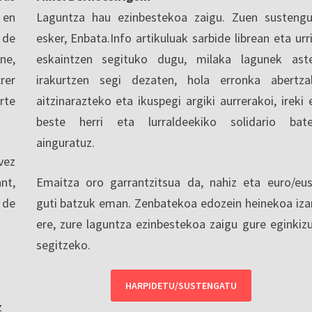
 en
Laguntza hau ezinbestekoa zaigu. Zuen sustengu
 de
esker, Enbata.Info artikuluak sarbide librean eta urri
ne,
eskaintzen segituko dugu, milaka lagunek ast
rer
irakurtzen segi dezaten, hola erronka abertza
rte
aitzinarazteko eta ikuspegi argiki aurrerakoi, ireki 
beste herri eta lurraldeekiko solidario bat
ainguratuz.
vez
nt,
Emaitza oro garrantzitsua da, nahiz eta euro/eu
 de
guti batzuk eman. Zenbatekoa edozein heinekoa iza
ere, zure laguntza ezinbestekoa zaigu gure eginkiz
segitzeko.
HARPIDETU/SUSTENGATU
z