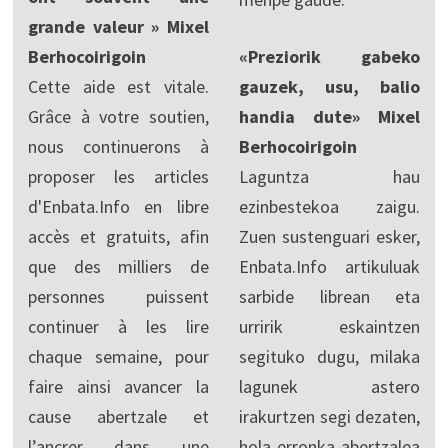
grande valeur » Mixel
Berhocoirigoin
«Preziorik gabeko
Cette aide est vitale.
gauzek, usu, balio
Grâce à votre soutien,
handia dute» Mixel
nous continuerons à
Berhocoirigoin
proposer les articles
Laguntza hau
d'Enbata.Info en libre
ezinbestekoa zaigu.
accès et gratuits, afin
Zuen sustenguari esker,
que des milliers de
Enbata.Info artikuluak
personnes puissent
sarbide librean eta
continuer à les lire
urririk eskaintzen
chaque semaine, pour
segituko dugu, milaka
faire ainsi avancer la
lagunek astero
cause abertzale et
irakurtzen segi dezaten,
l’ancrer dans une
hola erronka abertzalea