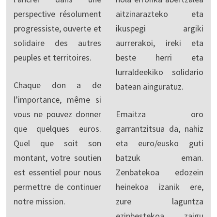
perspective résolument
aitzinarazteko eta
progressiste, ouverte et
ikuspegi argiki
solidaire des autres
aurrerakoi, ireki eta
peuples et territoires.
beste herri eta
lurraldeekiko solidario
Chaque don a de
batean ainguratuz.
l’importance, même si
vous ne pouvez donner
Emaitza oro
que quelques euros.
garrantzitsua da, nahiz
Quel que soit son
eta euro/eusko guti
montant, votre soutien
batzuk eman.
est essentiel pour nous
Zenbatekoa edozein
permettre de continuer
heinekoa izanik ere,
notre mission.
zure laguntza
ezinbestekoa zaigu