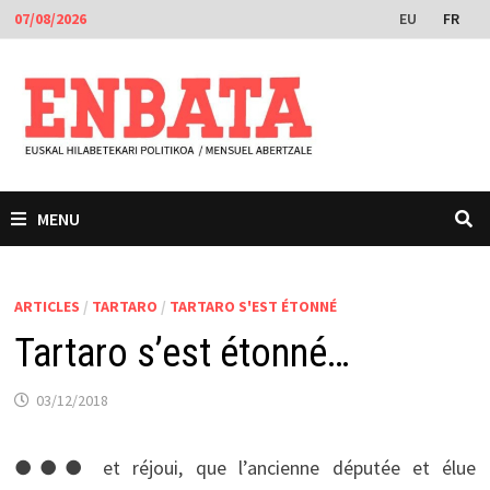
Passer
EU
FR
07/08/2026
au
contenu
MENU
ARTICLES
/
TARTARO
/
TARTARO S'EST ÉTONNÉ
Tartaro s’est étonné…
03/12/2018
●●● et réjoui, que l’ancienne députée et élue