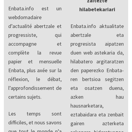
zaitezte
Enbata.info est un
hilabetekariari
webdomadaire
d’actualité abertzale et
Enbata.info aktualitate
progressiste, qui
abertzale eta
accompagne et
progresista aipatzen
complète la revue
duen web astekaria da,
papier et mensuelle
hilabatero argitaratzen
Enbata, plus axée sur la
den paperezko Enbata-
réflexion, le débat,
ren bertsioa segitzen
l’approfondissement de
eta osatzen duena,
certains sujets.
azken hau
hausnarketara,
Les temps sont
eztabaidara eta zenbait
difficiles, et nous savons
gairen azterketa
que tout le monde n’a