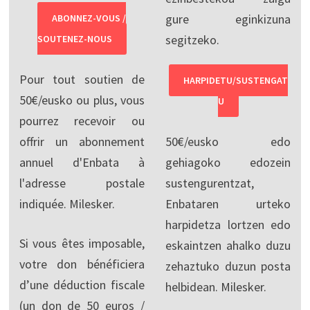
gure eginkizuna
ABONNEZ-VOUS /
segitzeko.
SOUTENEZ-NOUS
Pour tout soutien de
HARPIDETU/SUSTENGAT
50€/eusko ou plus, vous
U
pourrez recevoir ou
offrir un abonnement
50€/eusko edo
annuel d'Enbata à
gehiagoko edozein
l'adresse postale
sustengurentzat,
indiquée. Milesker.
Enbataren urteko
harpidetza lortzen edo
Si vous êtes imposable,
eskaintzen ahalko duzu
votre don bénéficiera
zehaztuko duzun posta
d’une déduction fiscale
helbidean. Milesker.
(un don de 50 euros /