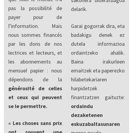
sakonera bideratuagoa
pas la possibilité de
delarik.
payer pour de
l’information. Mais
Garai gogorrak dira, eta
nous sommes financés
badakigu denek ez
par les dons de nos
dutela informazioa
lectrices et lecteurs, et
ordaintzeko ahalik.
les abonnements au
Baina irakurleen
mensuel papier : nous
emaitzek eta paperezko
dépendons de la
hilabetekariaren
générosité de celles
harpidetzek
et ceux qui peuvent
finantzatzen gaituzte:
se le permettre.
ordaindu
dezaketenen
« Les choses sans prix
eskuzabaltasunaren
ont souvent une
menpe gaude.