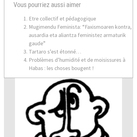
Vous pourriez aussi aimer
Etre collectif et pédagogique
Mugimendu Feminista: “Faxismoaren kontra,
ausardia eta aliantza feministez armaturik
gaude”
Tartaro s’est étonné…
Problèmes d’humidité et de moisissures à
Habas : les choses bougent !