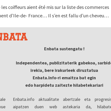
s coiffeurs aient été mis sur la liste des commerces
ment d’Ile-de- France… Il s’en est fallu d’un cheveu…
Enbata sustengatu !
Independentea, publizitaterik gabekoa, sarbid
irekia, bere irakurleek diruztatua
Enbata.Info-ri emaitza bat egin
edo harpidetu zaitezte hilabetekariari
ale
Enbata.info aktualitate abertzale eta progresi
vue
aipatzen duen web astekaria da, hilabate