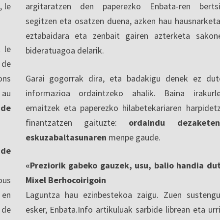
, le
argitaratzen den paperezko Enbata-ren berts
segitzen eta osatzen duena, azken hau hausnarketa
eztabaidara eta zenbait gairen azterketa sakon
 le
bideratuagoa delarik.
 de
ons
Garai gogorrak dira, eta badakigu denek ez dut
 au
informazioa ordaintzeko ahalik. Baina irakurl
 de
emaitzek eta paperezko hilabetekariaren harpidet
finantzatzen gaituzte:
ordaindu dezaketen
eskuzabaltasunaren
menpe gaude.
nde
«Preziorik gabeko gauzek, usu, balio handia du
ous
Mixel Berhocoirigoin
 en
Laguntza hau ezinbestekoa zaigu. Zuen sustengu
 de
esker, Enbata.Info artikuluak sarbide librean eta urri