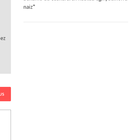
naiz”
 ez
US