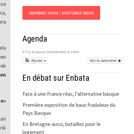
ioa
ra,
ABONNEZ-VOUS / SOUTENEZ-NOUS
era
Agenda
ela
Il n’y a aucun évènement à venir.
een
Ajouter
Voir le calendrier
zek
en
En débat sur Enbata
Face à une France réac, l’alternative basque
te»
Première exposition de baux fraduleux du
Pays Basque
ari
En Bretagne aussi, batailles pour le
rik
logement