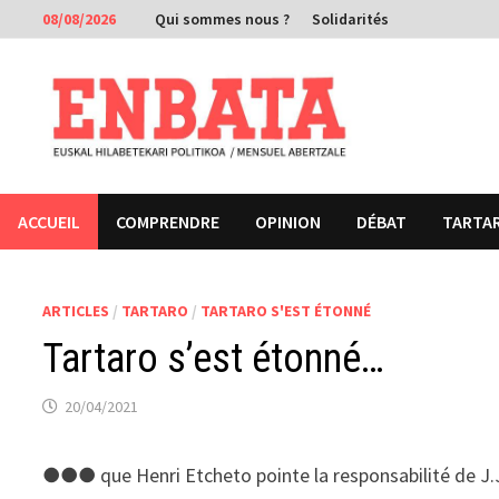
Passer
08/08/2026
Qui sommes nous ?
Solidarités
au
contenu
ACCUEIL
COMPRENDRE
OPINION
DÉBAT
TARTA
ARTICLES
/
TARTARO
/
TARTARO S'EST ÉTONNÉ
Tartaro s’est étonné…
20/04/2021
●●● que Henri Etcheto pointe la responsabilité de J.J. 