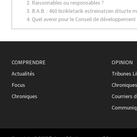
Raisonnables ou responsables ?
B.A.B. : 460 bizikletarik estreinatzen dituzte 
Quel avenir pour le Conseil de développement 
COMPRENDRE
OPINION
Actualités
Tribunes L
Focus
Chronique
Chroniques
Courriers d
Communiqu