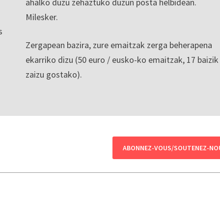
ahalko duzu zehaztuko duzun posta helbidean.
Milesker.
s
Zergapean bazira, zure emaitzak zerga beherapena
ekarriko dizu (50 euro / eusko-ko emaitzak, 17 baizik
zaizu gostako).
ABONNEZ-VOUS/SOUTENEZ-NO