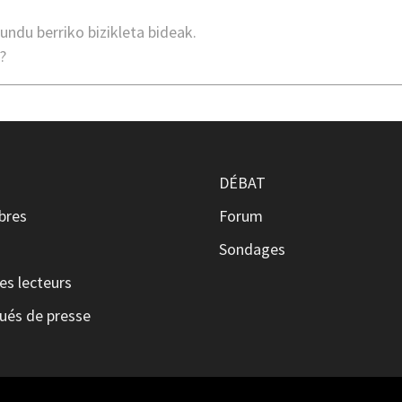
mundu berriko bizikleta bideak.
?
DÉBAT
ibres
Forum
s
Sondages
es lecteurs
és de presse