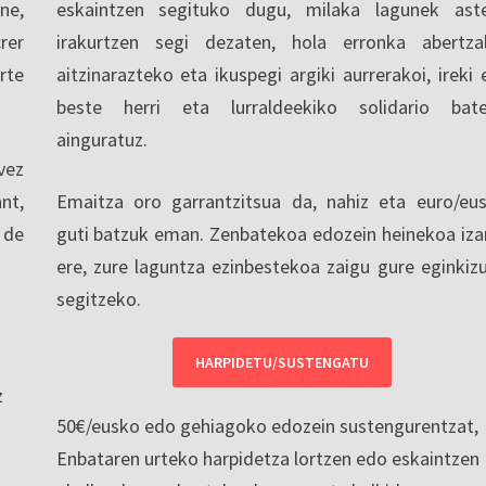
ne,
eskaintzen segituko dugu, milaka lagunek ast
rer
irakurtzen segi dezaten, hola erronka abertza
rte
aitzinarazteko eta ikuspegi argiki aurrerakoi, ireki 
beste herri eta lurraldeekiko solidario bat
ainguratuz.
vez
nt,
Emaitza oro garrantzitsua da, nahiz eta euro/eu
 de
guti batzuk eman. Zenbatekoa edozein heinekoa iza
ere, zure laguntza ezinbestekoa zaigu gure eginkiz
segitzeko.
HARPIDETU/SUSTENGATU
z
50€/eusko edo gehiagoko edozein sustengurentzat,
Enbataren urteko harpidetza lortzen edo eskaintzen