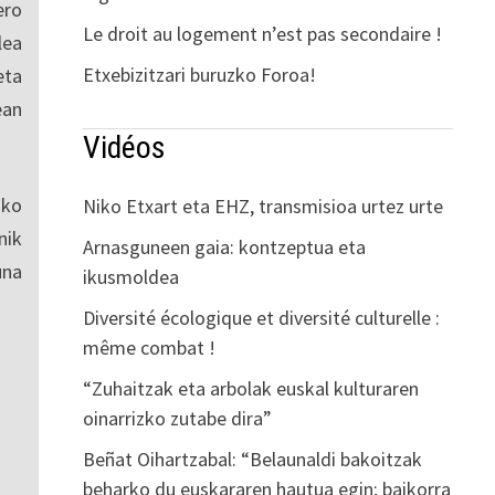
ero
Le droit au logement n’est pas secondaire !
lea
Etxebizitzari buruzko Foroa!
eta
ean
Vidéos
sko
Niko Etxart eta EHZ, transmisioa urtez urte
nik
Arnasguneen gaia: kontzeptua eta
una
ikusmoldea
Diversité écologique et diversité culturelle :
même combat !
“Zuhaitzak eta arbolak euskal kulturaren
oinarrizko zutabe dira”
Beñat Oihartzabal: “Belaunaldi bakoitzak
beharko du euskararen hautua egin; baikorra