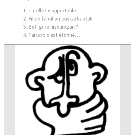
Tutelle insupportable
Fillon familiari euskal kantak
Beti gure hizkuntzan ?
Tartaro s’est étonné…