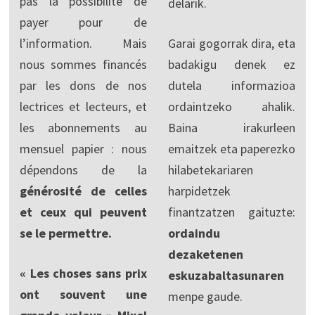
pas la possibilité de
delarik.
payer pour de
l’information. Mais
Garai gogorrak dira, eta
nous sommes financés
badakigu denek ez
par les dons de nos
dutela informazioa
lectrices et lecteurs, et
ordaintzeko ahalik.
les abonnements au
Baina irakurleen
mensuel papier : nous
emaitzek eta paperezko
dépendons de la
hilabetekariaren
générosité de celles
harpidetzek
et ceux qui peuvent
finantzatzen gaituzte:
se le permettre.
ordaindu
dezaketenen
« Les choses sans prix
eskuzabaltasunaren
ont souvent une
menpe gaude.