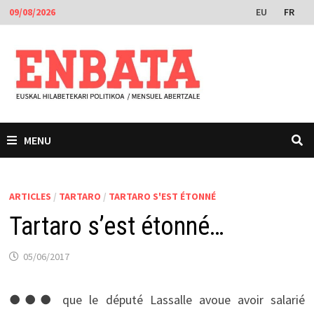
Passer
EU
FR
09/08/2026
au
contenu
MENU
ARTICLES
/
TARTARO
/
TARTARO S'EST ÉTONNÉ
Tartaro s’est étonné…
05/06/2017
●●● que le député Lassalle avoue avoir salarié