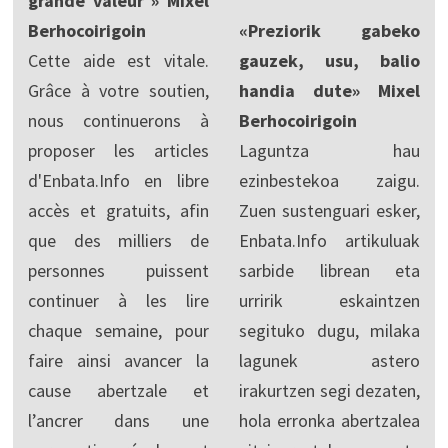
grande valeur » Mixel
Berhocoirigoin
«Preziorik gabeko
Cette aide est vitale.
gauzek, usu, balio
Grâce à votre soutien,
handia dute» Mixel
nous continuerons à
Berhocoirigoin
proposer les articles
Laguntza hau
d'Enbata.Info en libre
ezinbestekoa zaigu.
accès et gratuits, afin
Zuen sustenguari esker,
que des milliers de
Enbata.Info artikuluak
personnes puissent
sarbide librean eta
continuer à les lire
urririk eskaintzen
chaque semaine, pour
segituko dugu, milaka
faire ainsi avancer la
lagunek astero
cause abertzale et
irakurtzen segi dezaten,
l’ancrer dans une
hola erronka abertzalea