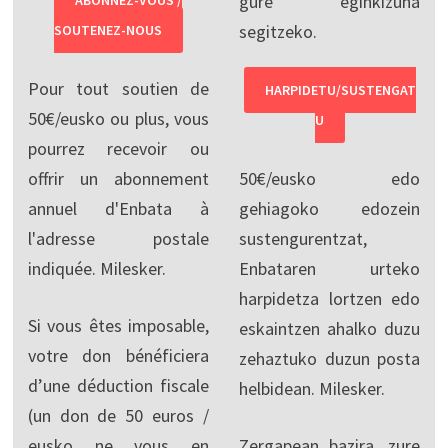
gure eginkizuna
ABONNEZ-VOUS /
segitzeko.
SOUTENEZ-NOUS
Pour tout soutien de
HARPIDETU/SUSTENGAT
50€/eusko ou plus, vous
U
pourrez recevoir ou
offrir un abonnement
50€/eusko edo
annuel d'Enbata à
gehiagoko edozein
l'adresse postale
sustengurentzat,
indiquée. Milesker.
Enbataren urteko
harpidetza lortzen edo
Si vous êtes imposable,
eskaintzen ahalko duzu
votre don bénéficiera
zehaztuko duzun posta
d’une déduction fiscale
helbidean. Milesker.
(un don de 50 euros /
eusko ne vous en
Zergapean bazira, zure