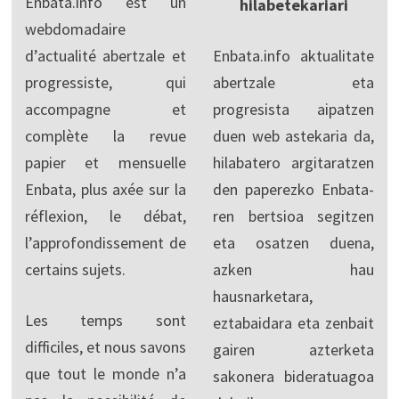
Enbata.info est un
hilabetekariari
webdomadaire
d’actualité abertzale et
Enbata.info aktualitate
progressiste, qui
abertzale eta
accompagne et
progresista aipatzen
complète la revue
duen web astekaria da,
papier et mensuelle
hilabatero argitaratzen
Enbata, plus axée sur la
den paperezko Enbata-
réflexion, le débat,
ren bertsioa segitzen
l’approfondissement de
eta osatzen duena,
certains sujets.
azken hau
hausnarketara,
Les temps sont
eztabaidara eta zenbait
difficiles, et nous savons
gairen azterketa
que tout le monde n’a
sakonera bideratuagoa