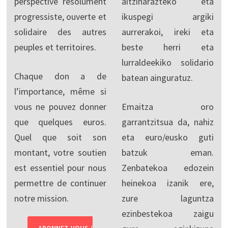
perspective résolument
aitzinarazteko eta
progressiste, ouverte et
ikuspegi argiki
solidaire des autres
aurrerakoi, ireki eta
peuples et territoires.
beste herri eta
lurraldeekiko solidario
Chaque don a de
batean ainguratuz.
l’importance, même si
vous ne pouvez donner
Emaitza oro
que quelques euros.
garrantzitsua da, nahiz
Quel que soit son
eta euro/eusko guti
montant, votre soutien
batzuk eman.
est essentiel pour nous
Zenbatekoa edozein
permettre de continuer
heinekoa izanik ere,
notre mission.
zure laguntza
ezinbestekoa zaigu