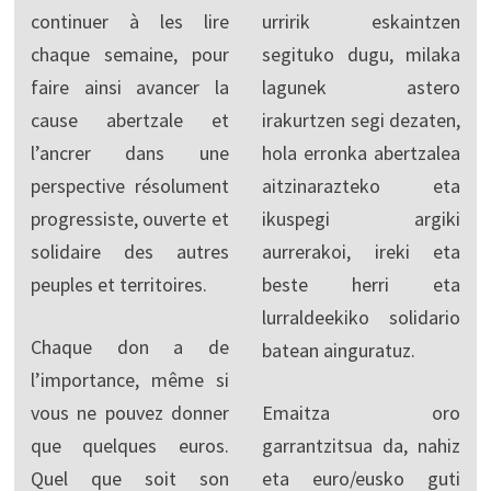
continuer à les lire
urririk eskaintzen
chaque semaine, pour
segituko dugu, milaka
faire ainsi avancer la
lagunek astero
cause abertzale et
irakurtzen segi dezaten,
l’ancrer dans une
hola erronka abertzalea
perspective résolument
aitzinarazteko eta
progressiste, ouverte et
ikuspegi argiki
solidaire des autres
aurrerakoi, ireki eta
peuples et territoires.
beste herri eta
lurraldeekiko solidario
Chaque don a de
batean ainguratuz.
l’importance, même si
vous ne pouvez donner
Emaitza oro
que quelques euros.
garrantzitsua da, nahiz
Quel que soit son
eta euro/eusko guti