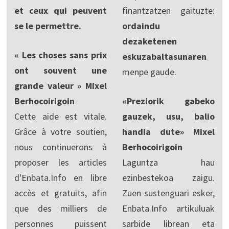
et ceux qui peuvent
finantzatzen gaituzte:
se le permettre.
ordaindu
dezaketenen
« Les choses sans prix
eskuzabaltasunaren
ont souvent une
menpe gaude.
grande valeur » Mixel
Berhocoirigoin
«Preziorik gabeko
Cette aide est vitale.
gauzek, usu, balio
Grâce à votre soutien,
handia dute» Mixel
nous continuerons à
Berhocoirigoin
proposer les articles
Laguntza hau
d'Enbata.Info en libre
ezinbestekoa zaigu.
accès et gratuits, afin
Zuen sustenguari esker,
que des milliers de
Enbata.Info artikuluak
personnes puissent
sarbide librean eta