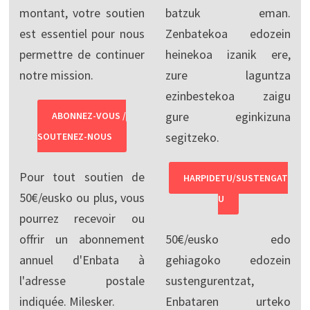
montant, votre soutien
batzuk eman.
est essentiel pour nous
Zenbatekoa edozein
permettre de continuer
heinekoa izanik ere,
notre mission.
zure laguntza
ezinbestekoa zaigu
gure eginkizuna
ABONNEZ-VOUS /
segitzeko.
SOUTENEZ-NOUS
Pour tout soutien de
HARPIDETU/SUSTENGAT
50€/eusko ou plus, vous
U
pourrez recevoir ou
offrir un abonnement
50€/eusko edo
annuel d'Enbata à
gehiagoko edozein
l'adresse postale
sustengurentzat,
indiquée. Milesker.
Enbataren urteko