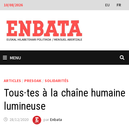
Passer
EU
FR
10/08/2026
au
contenu
MENU
ARTICLES
/
PRESOAK
/
SOLIDARITÉS
Tous·tes à la chaîne humaine
lumineuse
28/12/2020
par
Enbata