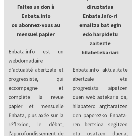
Faites un don à
diruztatua
Enbata.info
Enbata.Info-ri
ou abonnez-vous au
emaitza bat egin
mensuel papier
edo harpidetu
zaitezte
Enbata.info est un
hilabetekariari
webdomadaire
d’actualité abertzale et
Enbata.info aktualitate
progressiste, qui
abertzale eta
accompagne et
progresista aipatzen
complète la revue
duen web astekaria da,
papier et mensuelle
hilabatero argitaratzen
Enbata, plus axée sur la
den paperezko Enbata-
réflexion, le débat,
ren bertsioa segitzen
l’approfondissement de
eta osatzen duena,