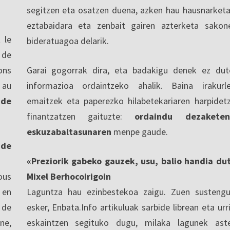
segitzen eta osatzen duena, azken hau hausnarketa
eztabaidara eta zenbait gairen azterketa sakon
 le
bideratuagoa delarik.
 de
ons
Garai gogorrak dira, eta badakigu denek ez dut
 au
informazioa ordaintzeko ahalik. Baina irakurl
 de
emaitzek eta paperezko hilabetekariaren harpidet
finantzatzen gaituzte:
ordaindu dezaketen
eskuzabaltasunaren
menpe gaude.
nde
«Preziorik gabeko gauzek, usu, balio handia du
ous
Mixel Berhocoirigoin
 en
Laguntza hau ezinbestekoa zaigu. Zuen sustengu
 de
esker, Enbata.Info artikuluak sarbide librean eta urri
ne,
eskaintzen segituko dugu, milaka lagunek ast