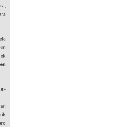
ra,
era
ela
een
zek
en
te»
ari
rik
ero