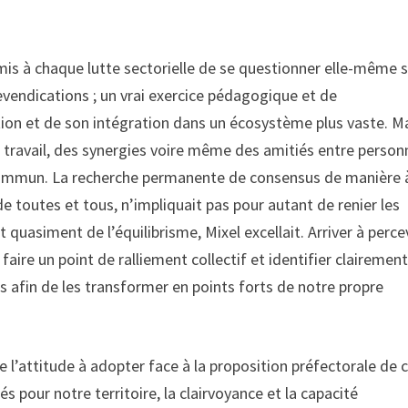
is à chaque lutte sectorielle de se questionner elle-même 
vendications ; un vrai exercice pédagogique et de
n et de son intégration dans un écosystème plus vaste. M
de travail, des synergies voire même des amitiés entre perso
n commun. La recherche permanente de consensus de manière 
 toutes et tous, n’impliquait pas pour autant de renier les
quasiment de l’équilibrisme, Mixel excellait. Arriver à perce
 faire un point de ralliement collectif et identifier clairement
s afin de les transformer en points forts de notre propre
e l’attitude à adopter face à la proposition préfectorale de 
pour notre territoire, la clairvoyance et la capacité