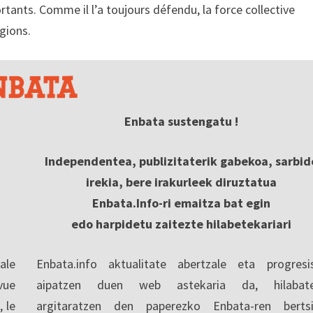
tants. Comme il l’a toujours défendu, la force collective
gions.
Enbata sustengatu !
Independentea, publizitaterik gabekoa, sarbid
irekia, bere irakurleek diruztatua
Enbata.Info-ri emaitza bat egin
edo harpidetu zaitezte hilabetekariari
ale
Enbata.info aktualitate abertzale eta progresi
vue
aipatzen duen web astekaria da, hilabate
, le
argitaratzen den paperezko Enbata-ren berts