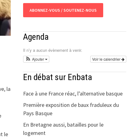
ABONNEZ-VOUS / SOUTENEZ-NOUS
Agenda
Il n’y a aucun évènement à venir.
Ajouter
Voir le calendrier
En débat sur Enbata
e, la
Face à une France réac, l’alternative basque
Première exposition de baux fraduleux du
Pays Basque
e
En Bretagne aussi, batailles pour le
logement
t le