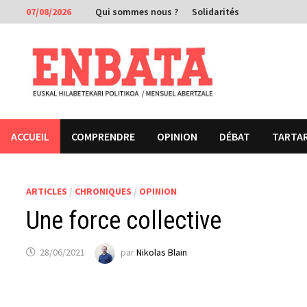
Passer
07/08/2026
Qui sommes nous ?
Solidarités
au
contenu
ACCUEIL
COMPRENDRE
OPINION
DÉBAT
TARTA
ARTICLES
/
CHRONIQUES
/
OPINION
Une force collective
28/06/2021
par
Nikolas Blain