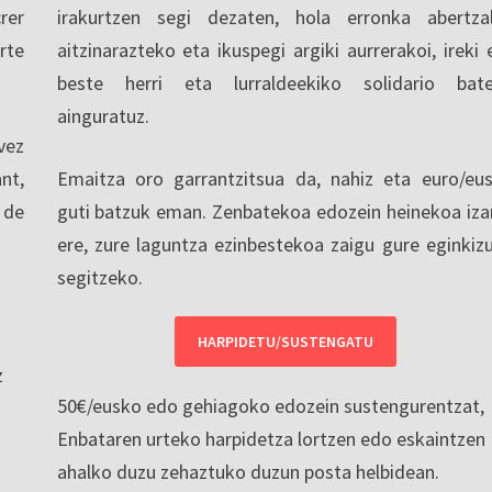
rer
irakurtzen segi dezaten, hola erronka abertza
rte
aitzinarazteko eta ikuspegi argiki aurrerakoi, ireki 
beste herri eta lurraldeekiko solidario bat
ainguratuz.
vez
nt,
Emaitza oro garrantzitsua da, nahiz eta euro/eu
 de
guti batzuk eman. Zenbatekoa edozein heinekoa iza
ere, zure laguntza ezinbestekoa zaigu gure eginkiz
segitzeko.
HARPIDETU/SUSTENGATU
z
50€/eusko edo gehiagoko edozein sustengurentzat,
Enbataren urteko harpidetza lortzen edo eskaintzen
ahalko duzu zehaztuko duzun posta helbidean.