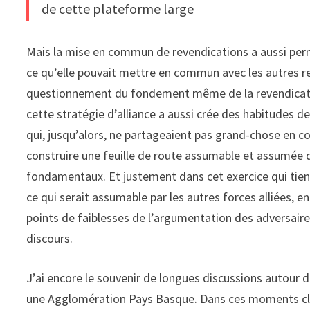
de cette plateforme large
Mais la mise en commun de revendications a aussi perm
ce qu’elle pouvait mettre en commun avec les autres re
questionnement du fondement même de la revendicatio
cette stratégie d’alliance a aussi crée des habitudes 
qui, jusqu’alors, ne partageaient pas grand-chose e
construire une feuille de route assumable et assumée de
fondamentaux. Et justement dans cet exercice qui tient 
ce qui serait assumable par les autres forces alliées, en
points de faiblesses de l’argumentation des adversaire
discours.
J’ai encore le souvenir de longues discussions autour d
une Agglomération Pays Basque. Dans ces moments clés 