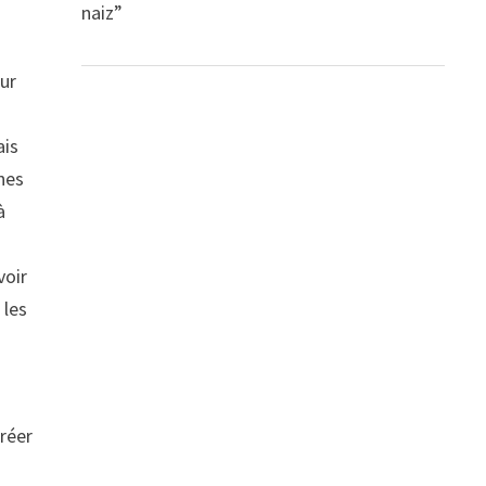
naiz”
sur
ais
nnes
à
voir
 les
créer