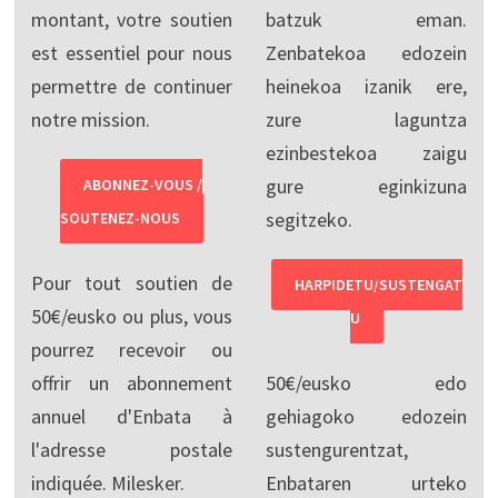
montant, votre soutien
batzuk eman.
est essentiel pour nous
Zenbatekoa edozein
permettre de continuer
heinekoa izanik ere,
notre mission.
zure laguntza
ezinbestekoa zaigu
gure eginkizuna
ABONNEZ-VOUS /
segitzeko.
SOUTENEZ-NOUS
Pour tout soutien de
HARPIDETU/SUSTENGAT
50€/eusko ou plus, vous
U
pourrez recevoir ou
offrir un abonnement
50€/eusko edo
annuel d'Enbata à
gehiagoko edozein
l'adresse postale
sustengurentzat,
indiquée. Milesker.
Enbataren urteko