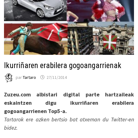
Ikurriñaren erabilera gogoangarrienak
par
Tartaro
27/11/2014
Zuzeu.com albistari digital parte hartzaileak
eskaintzen digu ikurriñaren erabilera
gogoangarrienen Top5-a.
Tartarok ere azken bertsio bat atxeman du Twitter-en
bidez.