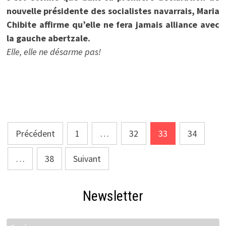
nouvelle présidente des socialistes navarrais, Maria
Chibite affirme qu’elle ne fera jamais alliance avec
la gauche abertzale.
Elle, elle ne désarme pas!
Pagination
Précédent
1
…
32
33
34
des
…
38
Suivant
publications
Newsletter